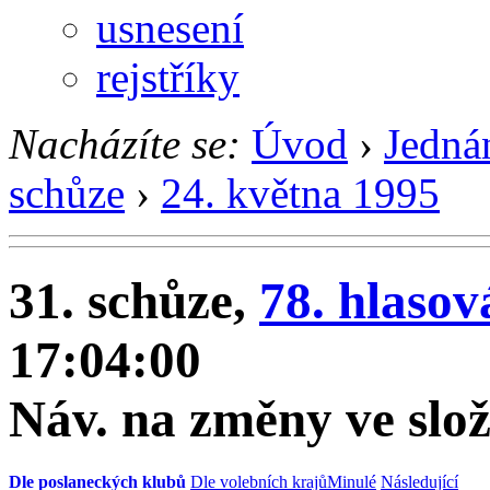
usnesení
rejstříky
Nacházíte se:
Úvod
›
Jedná
schůze
›
24. května 1995
31. schůze,
78. hlasov
17:04:00
Náv. na změny ve slo
Dle poslaneckých klubů
Dle volebních krajů
Minulé
Následující