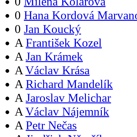
0
Milena Kolářová
0
Hana Kordová Marvan
0
Jan Koucký
A
František Kozel
A
Jan Krámek
A
Václav Krása
A
Richard Mandelík
A
Jaroslav Melichar
A
Václav Nájemník
A
Petr Nečas