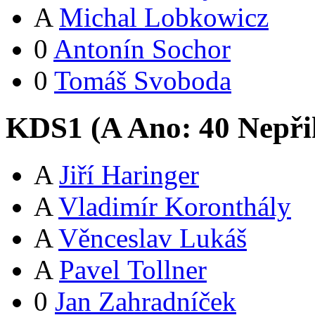
A
Michal Lobkowicz
0
Antonín Sochor
0
Tomáš Svoboda
KDS1 (
A
Ano:
4
0
Nepři
A
Jiří Haringer
A
Vladimír Koronthály
A
Věnceslav Lukáš
A
Pavel Tollner
0
Jan Zahradníček