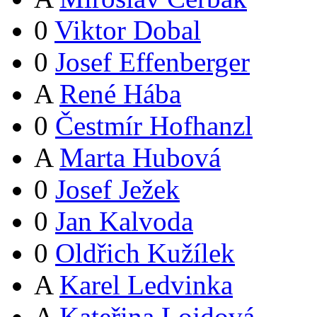
0
Viktor Dobal
0
Josef Effenberger
A
René Hába
0
Čestmír Hofhanzl
A
Marta Hubová
0
Josef Ježek
0
Jan Kalvoda
0
Oldřich Kužílek
A
Karel Ledvinka
A
Kateřina Lojdová