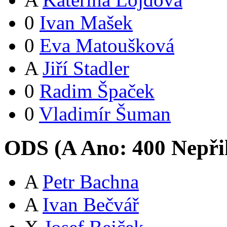
0
Ivan Mašek
0
Eva Matoušková
A
Jiří Stadler
0
Radim Špaček
0
Vladimír Šuman
ODS (
A
Ano:
40
0
Nepři
A
Petr Bachna
A
Ivan Bečvář