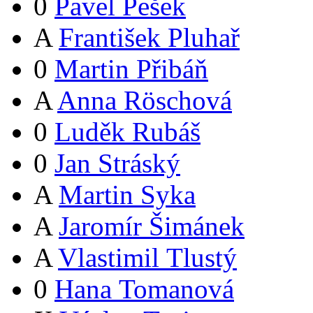
0
Pavel Pešek
A
František Pluhař
0
Martin Přibáň
A
Anna Röschová
0
Luděk Rubáš
0
Jan Stráský
A
Martin Syka
A
Jaromír Šimánek
A
Vlastimil Tlustý
0
Hana Tomanová