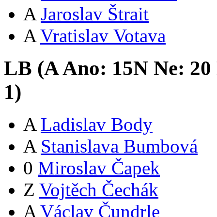
A
Jaroslav Štrait
A
Vratislav Votava
LB (
A
Ano:
15
N
Ne:
2
0
1
)
A
Ladislav Body
A
Stanislava Bumbová
0
Miroslav Čapek
Z
Vojtěch Čechák
A
Václav Čundrle