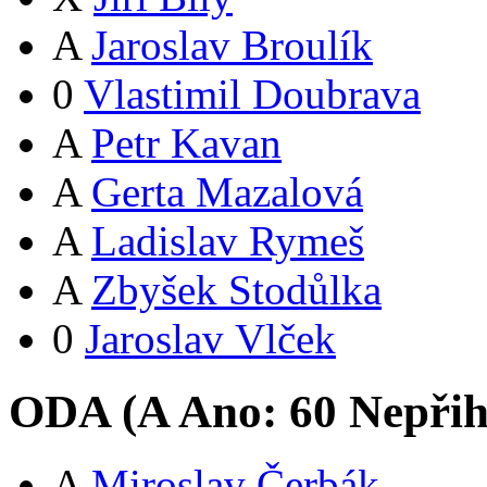
A
Jaroslav Broulík
0
Vlastimil Doubrava
A
Petr Kavan
A
Gerta Mazalová
A
Ladislav Rymeš
A
Zbyšek Stodůlka
0
Jaroslav Vlček
ODA (
A
Ano:
6
0
Nepřih
A
Miroslav Čerbák