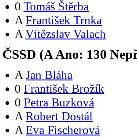
0
Tomáš Štěrba
A
František Trnka
A
Vítězslav Valach
ČSSD (
A
Ano:
13
0
Nepř
A
Jan Bláha
0
František Brožík
0
Petra Buzková
A
Robert Dostál
A
Eva Fischerová