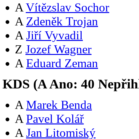
A
Vítězslav Sochor
A
Zdeněk Trojan
A
Jiří Vyvadil
Z
Jozef Wagner
A
Eduard Zeman
KDS (
A
Ano:
4
0
Nepřih
A
Marek Benda
A
Pavel Kolář
A
Jan Litomiský