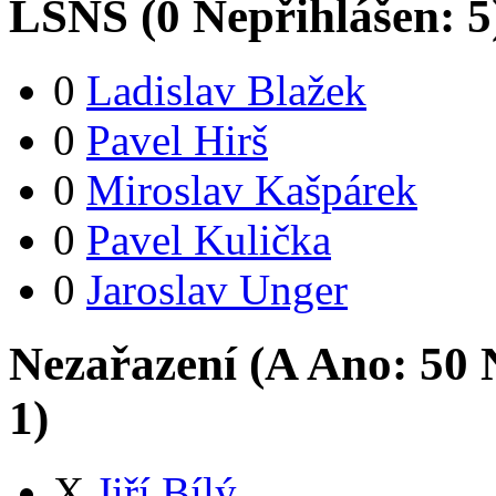
LSNS (
0
Nepřihlášen:
5
0
Ladislav Blažek
0
Pavel Hirš
0
Miroslav Kašpárek
0
Pavel Kulička
0
Jaroslav Unger
Nezařazení (
A
Ano:
5
0
N
1
)
X
Jiří Bílý