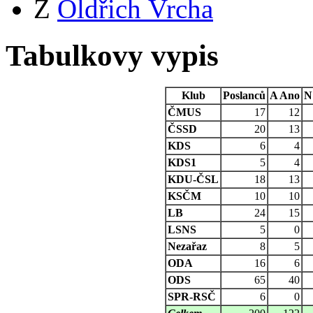
Z
Oldřich Vrcha
Tabulkovy vypis
Klub
Poslanců
A
Ano
N
ČMUS
17
12
ČSSD
20
13
KDS
6
4
KDS1
5
4
KDU-ČSL
18
13
KSČM
10
10
LB
24
15
LSNS
5
0
Nezařaz
8
5
ODA
16
6
ODS
65
40
SPR-RSČ
6
0