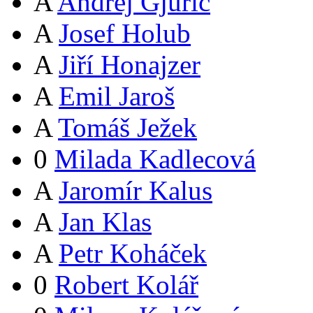
A
Andrej Gjurič
A
Josef Holub
A
Jiří Honajzer
A
Emil Jaroš
A
Tomáš Ježek
0
Milada Kadlecová
A
Jaromír Kalus
A
Jan Klas
A
Petr Koháček
0
Robert Kolář