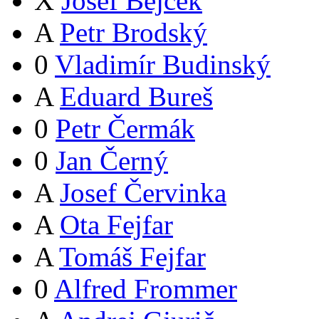
X
Josef Bejček
A
Petr Brodský
0
Vladimír Budinský
A
Eduard Bureš
0
Petr Čermák
0
Jan Černý
A
Josef Červinka
A
Ota Fejfar
A
Tomáš Fejfar
0
Alfred Frommer