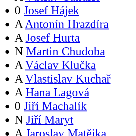
0
Josef Hájek
A
Antonín Hrazdíra
A
Josef Hurta
N
Martin Chudoba
A
Václav Klučka
A
Vlastislav Kuchař
A
Hana Lagová
0
Jiří Machalík
N
Jiří Maryt
A
Jaroslav Matějka