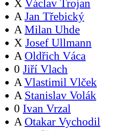
X
Václav Trojan
A
Jan Třebický
A
Milan Uhde
X
Josef Ullmann
A
Oldřich Váca
0
Jiří Vlach
A
Vlastimil Vlček
A
Stanislav Volák
0
Ivan Vrzal
A
Otakar Vychodil