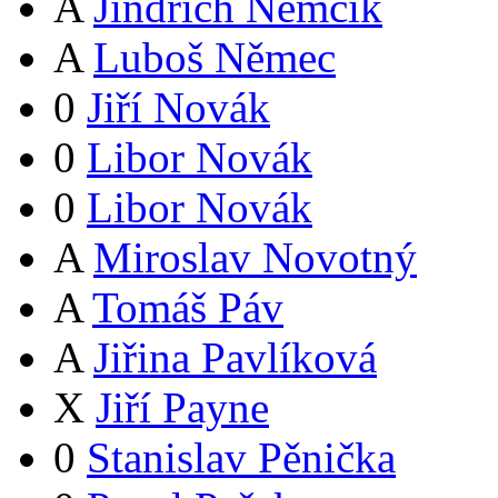
A
Jindřich Němčík
A
Luboš Němec
0
Jiří Novák
0
Libor Novák
0
Libor Novák
A
Miroslav Novotný
A
Tomáš Páv
A
Jiřina Pavlíková
X
Jiří Payne
0
Stanislav Pěnička