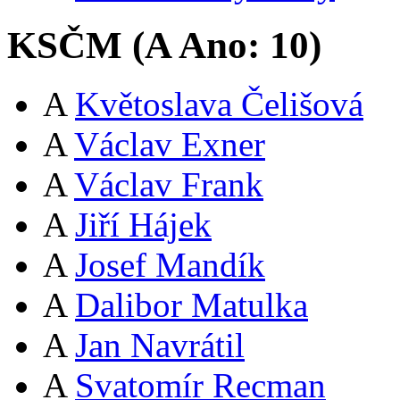
KSČM (
A
Ano:
10
)
A
Květoslava Čelišová
A
Václav Exner
A
Václav Frank
A
Jiří Hájek
A
Josef Mandík
A
Dalibor Matulka
A
Jan Navrátil
A
Svatomír Recman