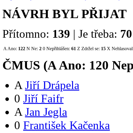
NÁVRH BYL PŘIJAT
Přítomno:
139
|
Je třeba:
70
A
Ano:
122
N
Ne:
2
0
Nepřihlášen:
61
Z
Zdržel se:
15
X
Nehlasoval
ČMUS (
A
Ano:
12
0
Nep
A
Jiří Drápela
0
Jiří Faifr
A
Jan Jegla
0
František Kačenka