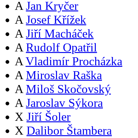
A
Jan Kryčer
A
Josef Křížek
A
Jiří Macháček
A
Rudolf Opatřil
A
Vladimír Procházka
A
Miroslav Raška
A
Miloš Skočovský
A
Jaroslav Sýkora
X
Jiří Šoler
X
Dalibor Štambera