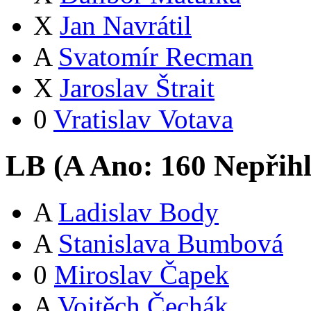
X
Jan Navrátil
A
Svatomír Recman
X
Jaroslav Štrait
0
Vratislav Votava
LB (
A
Ano:
16
0
Nepřih
A
Ladislav Body
A
Stanislava Bumbová
0
Miroslav Čapek
A
Vojtěch Čechák