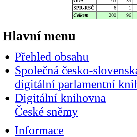
ODS
65
33
SPR-RSČ
6
1
Celkem
200
96
Hlavní menu
Přehled obsahu
Společná česko-slovensk
digitální parlamentní kn
Digitální knihovna
České sněmy
Informace