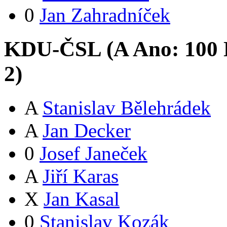
0
Jan Zahradníček
KDU-ČSL (
A
Ano:
10
0
2
)
A
Stanislav Bělehrádek
A
Jan Decker
0
Josef Janeček
A
Jiří Karas
X
Jan Kasal
0
Stanislav Kozák