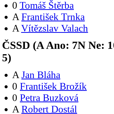
0
Tomáš Štěrba
A
František Trnka
A
Vítězslav Valach
ČSSD (
A
Ano:
7
N
Ne:
1
5
)
A
Jan Bláha
0
František Brožík
0
Petra Buzková
A
Robert Dostál