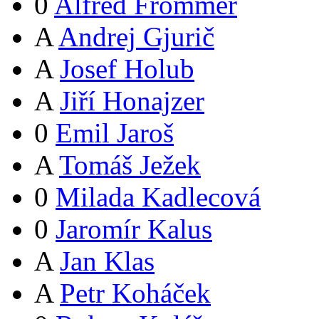
0
Alfred Frommer
A
Andrej Gjurič
A
Josef Holub
A
Jiří Honajzer
0
Emil Jaroš
A
Tomáš Ježek
0
Milada Kadlecová
0
Jaromír Kalus
A
Jan Klas
A
Petr Koháček