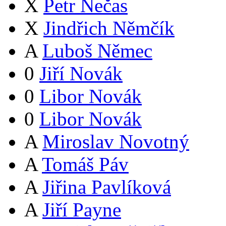
X
Petr Nečas
X
Jindřich Němčík
A
Luboš Němec
0
Jiří Novák
0
Libor Novák
0
Libor Novák
A
Miroslav Novotný
A
Tomáš Páv
A
Jiřina Pavlíková
A
Jiří Payne