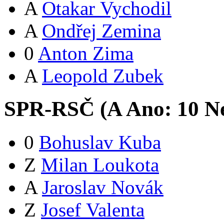
A
Otakar Vychodil
A
Ondřej Zemina
0
Anton Zima
A
Leopold Zubek
SPR-RSČ (
A
Ano:
1
0
Ne
0
Bohuslav Kuba
Z
Milan Loukota
A
Jaroslav Novák
Z
Josef Valenta