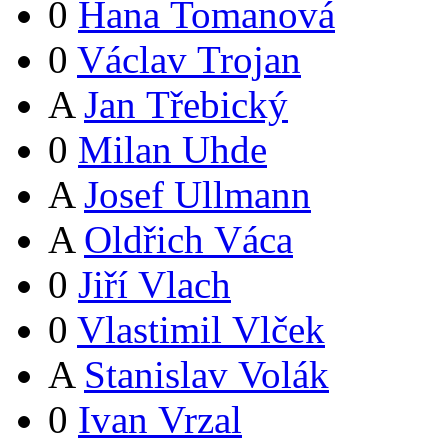
0
Hana Tomanová
0
Václav Trojan
A
Jan Třebický
0
Milan Uhde
A
Josef Ullmann
A
Oldřich Váca
0
Jiří Vlach
0
Vlastimil Vlček
A
Stanislav Volák
0
Ivan Vrzal