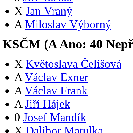
X
Jan Vraný
A
Miloslav Výborný
KSČM (
A
Ano:
4
0
Nepř
X
Květoslava Čelišová
A
Václav Exner
A
Václav Frank
A
Jiří Hájek
0
Josef Mandík
X
Dalibor Matulka