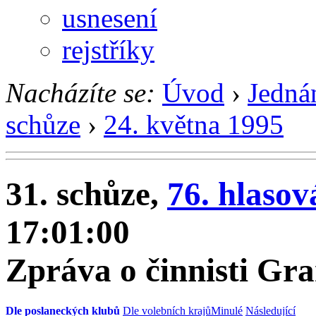
usnesení
rejstříky
Nacházíte se:
Úvod
›
Jedná
schůze
›
24. května 1995
31. schůze,
76. hlasov
17:01:00
Zpráva o činnisti Gr
Dle poslaneckých klubů
Dle volebních krajů
Minulé
Následující