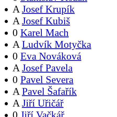
A
Josef Krupík
A
Josef Kubiš
0
Karel Mach
A
Ludvík Motyčka
0
Eva Nováková
A
Josef Pavela
0
Pavel Severa
A
Pavel Šafařík
A
Jiří Uřičář
0
Jiří Vačkář