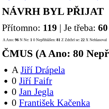
NÁVRH BYL PŘIJAT
Přítomno:
119
|
Je třeba:
60
A
Ano:
96
N
Ne:
1
0
Nepřihlášen:
81
Z
Zdržel se:
22
X
Nehlasoval
ČMUS (
A
Ano:
8
0
Nepř
A
Jiří Drápela
0
Jiří Faifr
0
Jan Jegla
0
František Kačenka