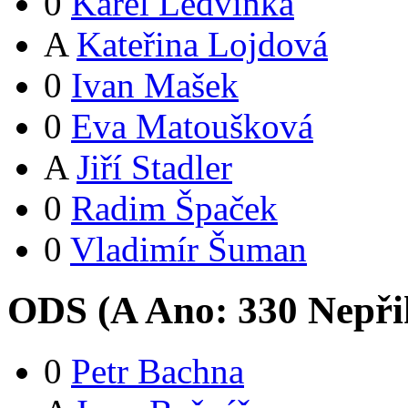
0
Karel Ledvinka
A
Kateřina Lojdová
0
Ivan Mašek
0
Eva Matoušková
A
Jiří Stadler
0
Radim Špaček
0
Vladimír Šuman
ODS (
A
Ano:
33
0
Nepři
0
Petr Bachna