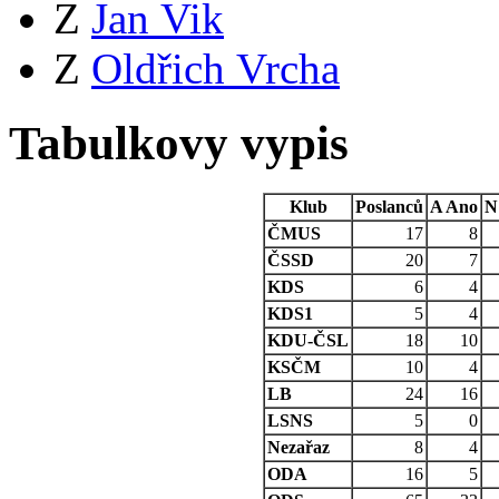
Z
Jan Vik
Z
Oldřich Vrcha
Tabulkovy vypis
Klub
Poslanců
A
Ano
N
ČMUS
17
8
ČSSD
20
7
KDS
6
4
KDS1
5
4
KDU-ČSL
18
10
KSČM
10
4
LB
24
16
LSNS
5
0
Nezařaz
8
4
ODA
16
5