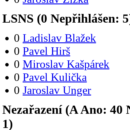
LSNS (
0
Nepřihlášen:
5
0
Ladislav Blažek
0
Pavel Hirš
0
Miroslav Kašpárek
0
Pavel Kulička
0
Jaroslav Unger
Nezařazení (
A
Ano:
4
0
N
1
)