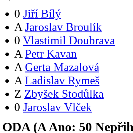
0
Jiří Bílý
A
Jaroslav Broulík
0
Vlastimil Doubrava
A
Petr Kavan
A
Gerta Mazalová
A
Ladislav Rymeš
Z
Zbyšek Stodůlka
0
Jaroslav Vlček
ODA (
A
Ano:
5
0
Nepřih