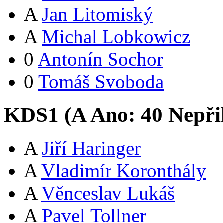
A
Jan Litomiský
A
Michal Lobkowicz
0
Antonín Sochor
0
Tomáš Svoboda
KDS1 (
A
Ano:
4
0
Nepři
A
Jiří Haringer
A
Vladimír Koronthály
A
Věnceslav Lukáš
A
Pavel Tollner