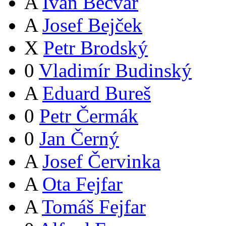
A
Ivan Bečvář
A
Josef Bejček
X
Petr Brodský
0
Vladimír Budinský
A
Eduard Bureš
0
Petr Čermák
0
Jan Černý
A
Josef Červinka
A
Ota Fejfar
A
Tomáš Fejfar