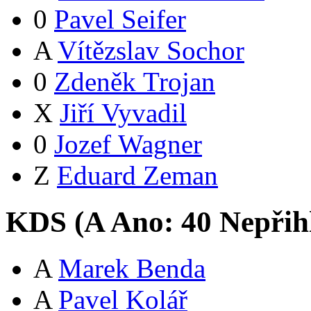
0
Pavel Seifer
A
Vítězslav Sochor
0
Zdeněk Trojan
X
Jiří Vyvadil
0
Jozef Wagner
Z
Eduard Zeman
KDS (
A
Ano:
4
0
Nepřih
A
Marek Benda
A
Pavel Kolář