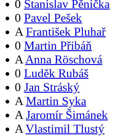
0
Stanislav Pěnička
0
Pavel Pešek
A
František Pluhař
0
Martin Přibáň
A
Anna Röschová
0
Luděk Rubáš
0
Jan Stráský
A
Martin Syka
A
Jaromír Šimánek
A
Vlastimil Tlustý