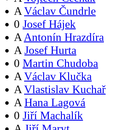
A
Václav Čundrle
0
Josef Hájek
A
Antonín Hrazdíra
A
Josef Hurta
0
Martin Chudoba
A
Václav Klučka
A
Vlastislav Kuchař
A
Hana Lagová
0
Jiří Machalík
A
Jiří Maryt