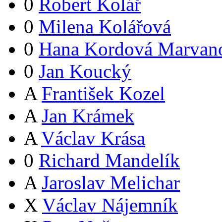
0
Robert Kolář
0
Milena Kolářová
0
Hana Kordová Marvan
0
Jan Koucký
A
František Kozel
A
Jan Krámek
A
Václav Krása
0
Richard Mandelík
A
Jaroslav Melichar
X
Václav Nájemník