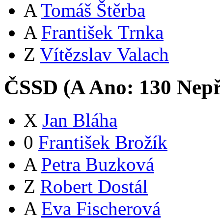
A
Tomáš Štěrba
A
František Trnka
Z
Vítězslav Valach
ČSSD (
A
Ano:
13
0
Nepř
X
Jan Bláha
0
František Brožík
A
Petra Buzková
Z
Robert Dostál
A
Eva Fischerová