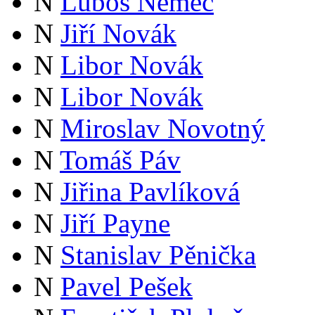
N
Luboš Němec
N
Jiří Novák
N
Libor Novák
N
Libor Novák
N
Miroslav Novotný
N
Tomáš Páv
N
Jiřina Pavlíková
N
Jiří Payne
N
Stanislav Pěnička
N
Pavel Pešek