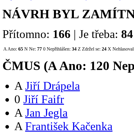
NÁVRH BYL ZAMÍT
Přítomno:
166
|
Je třeba:
84
A
Ano:
65
N
Ne:
77
0
Nepřihlášen:
34
Z
Zdržel se:
24
X
Nehlasoval
ČMUS (
A
Ano:
12
0
Nep
A
Jiří Drápela
0
Jiří Faifr
A
Jan Jegla
A
František Kačenka