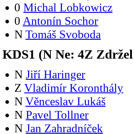
0
Michal Lobkowicz
0
Antonín Sochor
N
Tomáš Svoboda
KDS1 (
N
Ne:
4
Z
Zdržel
N
Jiří Haringer
Z
Vladimír Koronthály
N
Věnceslav Lukáš
N
Pavel Tollner
N
Jan Zahradníček