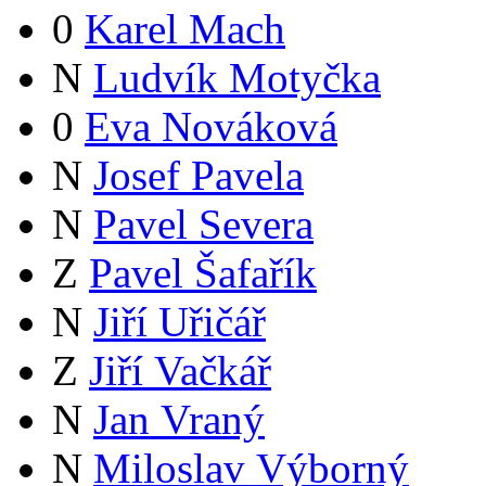
0
Karel Mach
N
Ludvík Motyčka
0
Eva Nováková
N
Josef Pavela
N
Pavel Severa
Z
Pavel Šafařík
N
Jiří Uřičář
Z
Jiří Vačkář
N
Jan Vraný
N
Miloslav Výborný