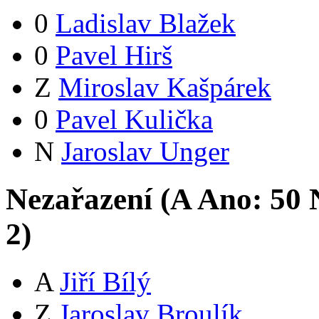
0
Ladislav Blažek
0
Pavel Hirš
Z
Miroslav Kašpárek
0
Pavel Kulička
N
Jaroslav Unger
Nezařazení (
A
Ano:
5
0
N
2
)
A
Jiří Bílý
Z
Jaroslav Broulík