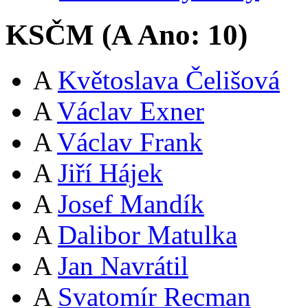
KSČM (
A
Ano:
10
)
A
Květoslava Čelišová
A
Václav Exner
A
Václav Frank
A
Jiří Hájek
A
Josef Mandík
A
Dalibor Matulka
A
Jan Navrátil
A
Svatomír Recman