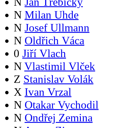
N
Jan Třebický
N
Milan Uhde
N
Josef Ullmann
N
Oldřich Váca
0
Jiří Vlach
N
Vlastimil Vlček
Z
Stanislav Volák
X
Ivan Vrzal
N
Otakar Vychodil
N
Ondřej Zemina