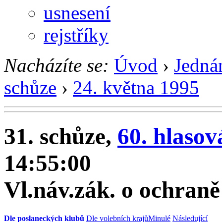
usnesení
rejstříky
Nacházíte se:
Úvod
›
Jedná
schůze
›
24. května 1995
31. schůze,
60. hlasov
14:55:00
Vl.náv.zák. o ochraně
Dle poslaneckých klubů
Dle volebních krajů
Minulé
Následující