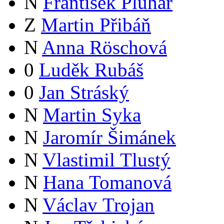
N
František Pluhař
Z
Martin Přibáň
N
Anna Röschová
0
Luděk Rubáš
0
Jan Stráský
N
Martin Syka
N
Jaromír Šimánek
N
Vlastimil Tlustý
N
Hana Tomanová
N
Václav Trojan