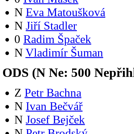
N
Eva Matoušková
N
Jiří Stadler
0
Radim Špaček
N
Vladimír Šuman
ODS (
N
Ne:
50
0
Nepřih
Z
Petr Bachna
N
Ivan Bečvář
N
Josef Bejček
N
Petr Brodský