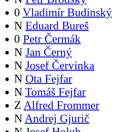
0
Vladimír Budinský
N
Eduard Bureš
0
Petr Čermák
N
Jan Černý
N
Josef Červinka
N
Ota Fejfar
N
Tomáš Fejfar
Z
Alfred Frommer
N
Andrej Gjurič
N
Josef Holub