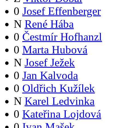
0
Josef Effenberger
N
René Hába
0
Čestmír Hofhanzl
0
Marta Hubová
N
Josef Ježek
0
Jan Kalvoda
0
Oldřich Kužílek
N
Karel Ledvinka
0
Kateřina Lojdová
0
Ivan Mašek