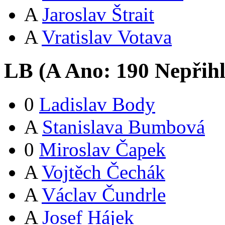
A
Jaroslav Štrait
A
Vratislav Votava
LB (
A
Ano:
19
0
Nepřih
0
Ladislav Body
A
Stanislava Bumbová
0
Miroslav Čapek
A
Vojtěch Čechák
A
Václav Čundrle
A
Josef Hájek