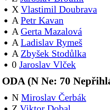
X
Vlastimil Doubrava
A
Petr Kavan
A
Gerta Mazalová
A
Ladislav Rymeš
A
Zbyšek Stodůlka
0
Jaroslav Vlček
ODA (
N
Ne:
7
0
Nepřihl
N
Miroslav Čerbák
Z
Viktor Dobal