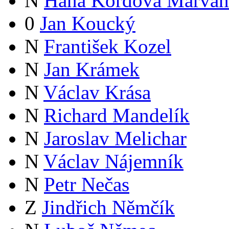
N
Hana Kordová Marvan
0
Jan Koucký
N
František Kozel
N
Jan Krámek
N
Václav Krása
N
Richard Mandelík
N
Jaroslav Melichar
N
Václav Nájemník
N
Petr Nečas
Z
Jindřich Němčík