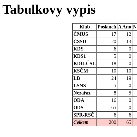
Tabulkovy vypis
Klub
Poslanců
A
Ano
N
ČMUS
17
12
ČSSD
20
13
KDS
6
0
KDS1
5
0
KDU-ČSL
18
0
KSČM
10
10
LB
24
19
LSNS
5
0
Nezařaz
8
5
ODA
16
0
ODS
65
0
SPR-RSČ
6
6
Celkem
200
65