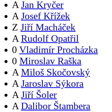
A
Jan Kryčer
A
Josef Křížek
Z
Jiří Macháček
A
Rudolf Opatřil
0
Vladimír Procházka
0
Miroslav Raška
A
Miloš Skočovský
A
Jaroslav Sýkora
A
Jiří Šoler
A
Dalibor Štambera