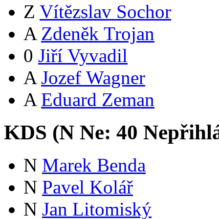
Z
Vítězslav Sochor
A
Zdeněk Trojan
0
Jiří Vyvadil
A
Jozef Wagner
A
Eduard Zeman
KDS (
N
Ne:
4
0
Nepřihl
N
Marek Benda
N
Pavel Kolář
N
Jan Litomiský