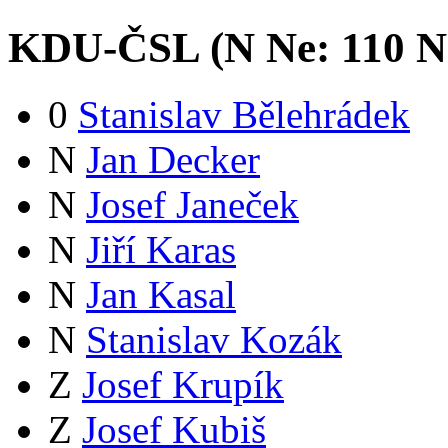
KDU-ČSL (
N
Ne:
11
0
N
0
Stanislav Bělehrádek
N
Jan Decker
N
Josef Janeček
N
Jiří Karas
N
Jan Kasal
N
Stanislav Kozák
Z
Josef Krupík
Z
Josef Kubiš