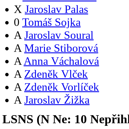
X
Jaroslav Palas
0
Tomáš Sojka
A
Jaroslav Soural
A
Marie Stiborová
A
Anna Váchalová
A
Zdeněk Vlček
A
Zdeněk Vorlíček
A
Jaroslav Žižka
LSNS (
N
Ne:
1
0
Nepřih