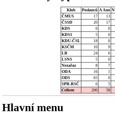
Klub
Poslanců
A
Ano
N
ČMUS
17
13
ČSSD
20
17
KDS
6
0
KDS1
5
0
KDU-ČSL
18
0
KSČM
10
9
LB
24
6
LSNS
5
0
Nezařaz
8
7
ODA
16
1
ODS
65
0
SPR-RSČ
6
5
Celkem
200
58
Hlavní menu