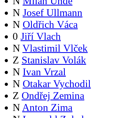
N
Milan Uhde
N
Josef Ullmann
N
Oldřich Váca
0
Jiří Vlach
N
Vlastimil Vlček
Z
Stanislav Volák
N
Ivan Vrzal
N
Otakar Vychodil
Z
Ondřej Zemina
N
Anton Zima