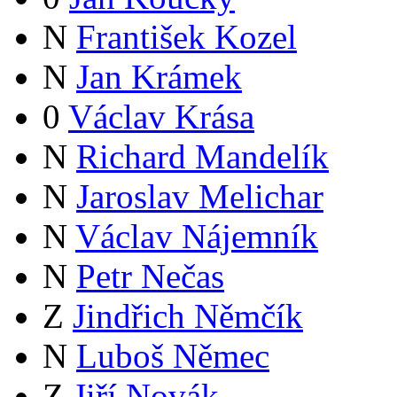
N
František Kozel
N
Jan Krámek
0
Václav Krása
N
Richard Mandelík
N
Jaroslav Melichar
N
Václav Nájemník
N
Petr Nečas
Z
Jindřich Němčík
N
Luboš Němec
Z
Jiří Novák