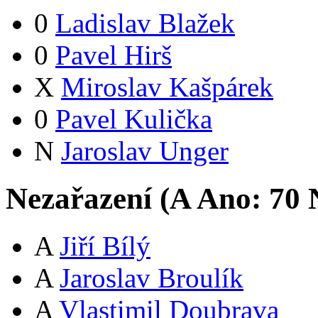
0
Ladislav Blažek
0
Pavel Hirš
X
Miroslav Kašpárek
0
Pavel Kulička
N
Jaroslav Unger
Nezařazení (
A
Ano:
7
0
N
A
Jiří Bílý
A
Jaroslav Broulík
A
Vlastimil Doubrava