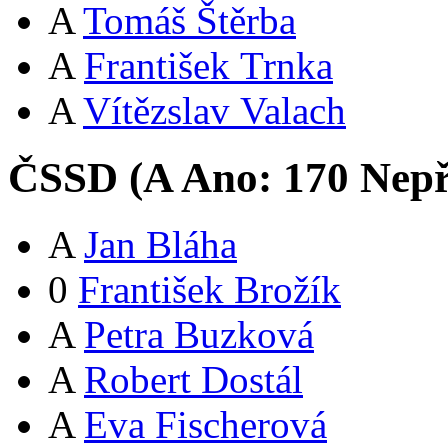
A
Tomáš Štěrba
A
František Trnka
A
Vítězslav Valach
ČSSD (
A
Ano:
17
0
Nepř
A
Jan Bláha
0
František Brožík
A
Petra Buzková
A
Robert Dostál
A
Eva Fischerová