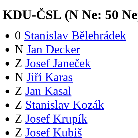
KDU-ČSL (
N
Ne:
5
0
Ne
0
Stanislav Bělehrádek
N
Jan Decker
Z
Josef Janeček
N
Jiří Karas
Z
Jan Kasal
Z
Stanislav Kozák
Z
Josef Krupík
Z
Josef Kubiš