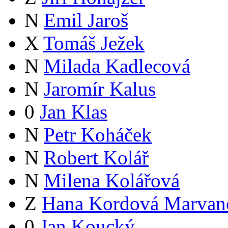
N
Emil Jaroš
X
Tomáš Ježek
N
Milada Kadlecová
N
Jaromír Kalus
0
Jan Klas
N
Petr Koháček
N
Robert Kolář
N
Milena Kolářová
Z
Hana Kordová Marvan
0
Jan Koucký