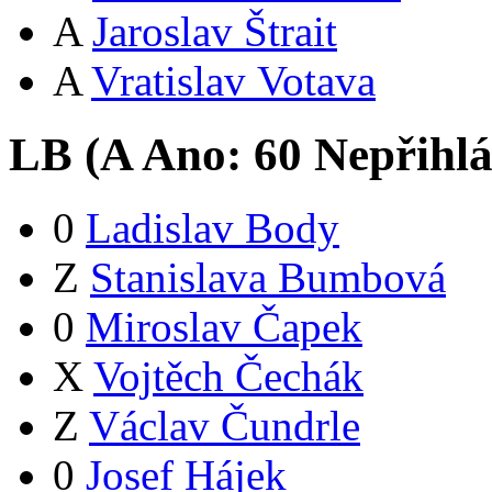
A
Jaroslav Štrait
A
Vratislav Votava
LB (
A
Ano:
6
0
Nepřihlá
0
Ladislav Body
Z
Stanislava Bumbová
0
Miroslav Čapek
X
Vojtěch Čechák
Z
Václav Čundrle
0
Josef Hájek