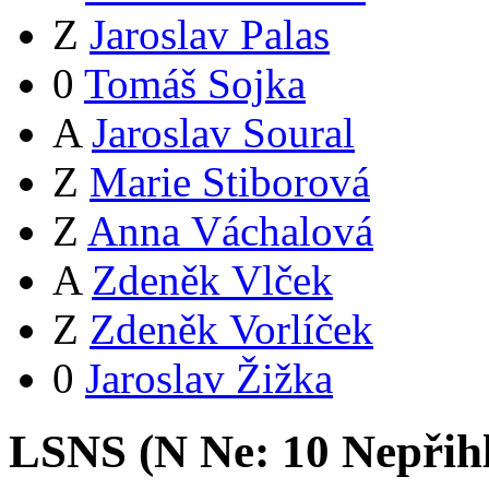
Z
Jaroslav Palas
0
Tomáš Sojka
A
Jaroslav Soural
Z
Marie Stiborová
Z
Anna Váchalová
A
Zdeněk Vlček
Z
Zdeněk Vorlíček
0
Jaroslav Žižka
LSNS (
N
Ne:
1
0
Nepřih