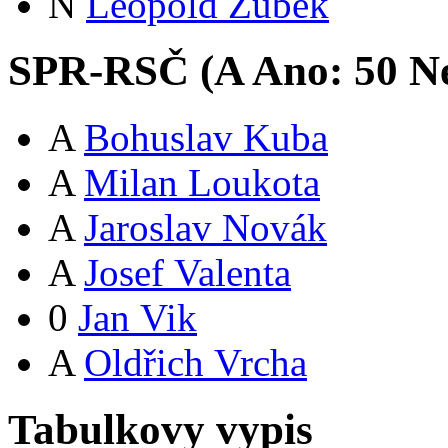
N
Leopold Zubek
SPR-RSČ (
A
Ano:
5
0
Ne
A
Bohuslav Kuba
A
Milan Loukota
A
Jaroslav Novák
A
Josef Valenta
0
Jan Vik
A
Oldřich Vrcha
Tabulkovy vypis