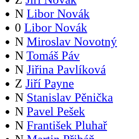
N
Libor Novák
0
Libor Novák
N
Miroslav Novotný
N
Tomáš Páv
N
Jiřina Pavlíková
Z
Jiří Payne
N
Stanislav Pěnička
N
Pavel Pešek
N
František Pluhař