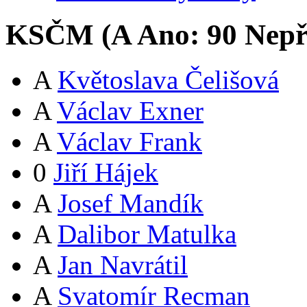
KSČM (
A
Ano:
9
0
Nepř
A
Květoslava Čelišová
A
Václav Exner
A
Václav Frank
0
Jiří Hájek
A
Josef Mandík
A
Dalibor Matulka
A
Jan Navrátil
A
Svatomír Recman