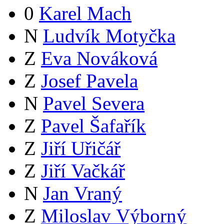
0
Karel Mach
N
Ludvík Motyčka
Z
Eva Nováková
Z
Josef Pavela
N
Pavel Severa
Z
Pavel Šafařík
Z
Jiří Uřičář
Z
Jiří Vačkář
N
Jan Vraný
Z
Miloslav Výborný