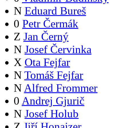
N
Eduard Bureš
0
Petr Čermák
Z
Jan Černý
N
Josef Červinka
X
Ota Fejfar
N
Tomáš Fejfar
N
Alfred Frommer
0
Andrej Gjurič
N
Josef Holub
Z
Jiří Honajzer