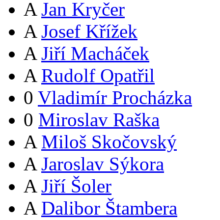
A
Jan Kryčer
A
Josef Křížek
A
Jiří Macháček
A
Rudolf Opatřil
0
Vladimír Procházka
0
Miroslav Raška
A
Miloš Skočovský
A
Jaroslav Sýkora
A
Jiří Šoler
A
Dalibor Štambera