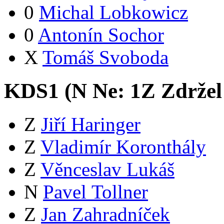
0
Michal Lobkowicz
0
Antonín Sochor
X
Tomáš Svoboda
KDS1 (
N
Ne:
1
Z
Zdržel
Z
Jiří Haringer
Z
Vladimír Koronthály
Z
Věnceslav Lukáš
N
Pavel Tollner
Z
Jan Zahradníček