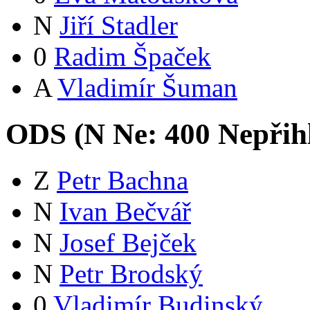
N
Jiří Stadler
0
Radim Špaček
A
Vladimír Šuman
ODS (
N
Ne:
40
0
Nepřih
Z
Petr Bachna
N
Ivan Bečvář
N
Josef Bejček
N
Petr Brodský
0
Vladimír Budinský