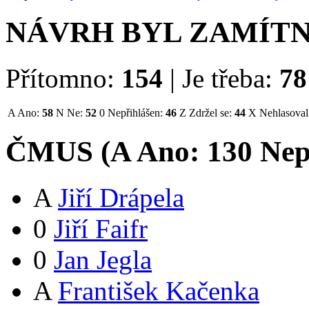
NÁVRH BYL ZAMÍT
Přítomno:
154
|
Je třeba:
78
A
Ano:
58
N
Ne:
52
0
Nepřihlášen:
46
Z
Zdržel se:
44
X
Nehlasoval
ČMUS (
A
Ano:
13
0
Nep
A
Jiří Drápela
0
Jiří Faifr
0
Jan Jegla
A
František Kačenka