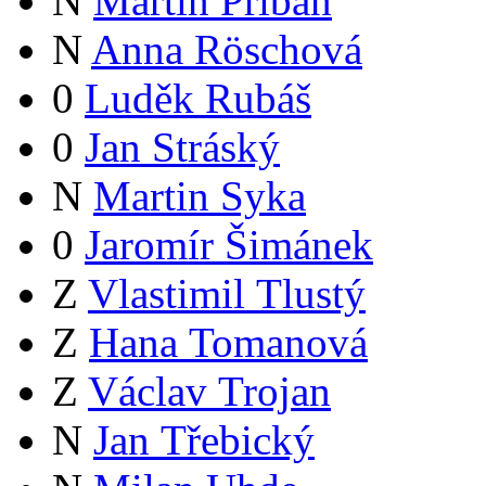
N
Martin Přibáň
N
Anna Röschová
0
Luděk Rubáš
0
Jan Stráský
N
Martin Syka
0
Jaromír Šimánek
Z
Vlastimil Tlustý
Z
Hana Tomanová
Z
Václav Trojan
N
Jan Třebický