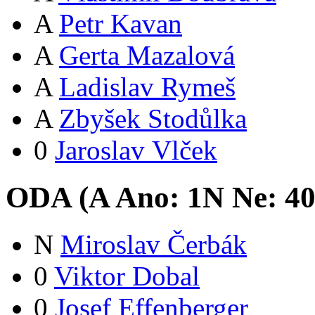
A
Petr Kavan
A
Gerta Mazalová
A
Ladislav Rymeš
A
Zbyšek Stodůlka
0
Jaroslav Vlček
ODA (
A
Ano:
1
N
Ne:
4
N
Miroslav Čerbák
0
Viktor Dobal
0
Josef Effenberger