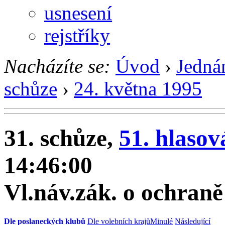
usnesení
rejstříky
Nacházíte se:
Úvod
›
Jedná
schůze
›
24. května 1995
31. schůze,
51. hlasov
14:46:00
Vl.náv.zák. o ochraně
Dle poslaneckých klubů
Dle volebních krajů
Minulé
Následující