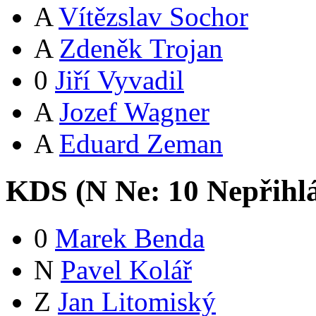
A
Vítězslav Sochor
A
Zdeněk Trojan
0
Jiří Vyvadil
A
Jozef Wagner
A
Eduard Zeman
KDS (
N
Ne:
1
0
Nepřihl
0
Marek Benda
N
Pavel Kolář
Z
Jan Litomiský