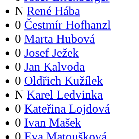
N
René Hába
0
Čestmír Hofhanzl
0
Marta Hubová
0
Josef Ježek
0
Jan Kalvoda
0
Oldřich Kužílek
N
Karel Ledvinka
0
Kateřina Lojdová
0
Ivan Mašek
0
Eva Matoušková