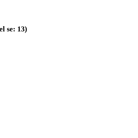
l se:
13
)