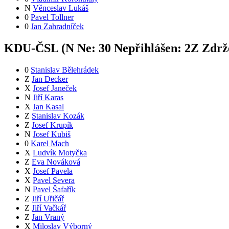
N
Věnceslav Lukáš
0
Pavel Tollner
0
Jan Zahradníček
KDU-ČSL (
N
Ne:
3
0
Nepřihlášen:
2
Z
Zdrže
0
Stanislav Bělehrádek
Z
Jan Decker
X
Josef Janeček
N
Jiří Karas
X
Jan Kasal
Z
Stanislav Kozák
Z
Josef Krupík
N
Josef Kubiš
0
Karel Mach
X
Ludvík Motyčka
Z
Eva Nováková
X
Josef Pavela
X
Pavel Severa
N
Pavel Šafařík
Z
Jiří Uřičář
Z
Jiří Vačkář
Z
Jan Vraný
X
Miloslav Výborný