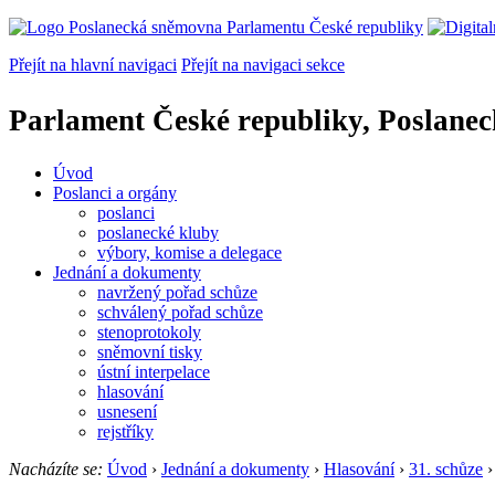
Přejít na hlavní navigaci
Přejít na navigaci sekce
Parlament České republiky, Poslane
Úvod
Poslanci a orgány
poslanci
poslanecké kluby
výbory, komise a delegace
Jednání a dokumenty
navržený pořad schůze
schválený pořad schůze
stenoprotokoly
sněmovní tisky
ústní interpelace
hlasování
usnesení
rejstříky
Nacházíte se:
Úvod
›
Jednání a dokumenty
›
Hlasování
›
31. schůze
›