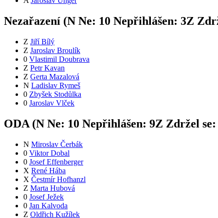
A
Jaroslav Unger
Nezařazení (
N
Ne:
1
0
Nepřihlášen:
3
Z
Zdrž
Z
Jiří Bílý
Z
Jaroslav Broulík
0
Vlastimil Doubrava
Z
Petr Kavan
Z
Gerta Mazalová
N
Ladislav Rymeš
0
Zbyšek Stodůlka
0
Jaroslav Vlček
ODA (
N
Ne:
1
0
Nepřihlášen:
9
Z
Zdržel se
N
Miroslav Čerbák
0
Viktor Dobal
0
Josef Effenberger
X
René Hába
X
Čestmír Hofhanzl
Z
Marta Hubová
0
Josef Ježek
0
Jan Kalvoda
Z
Oldřich Kužílek