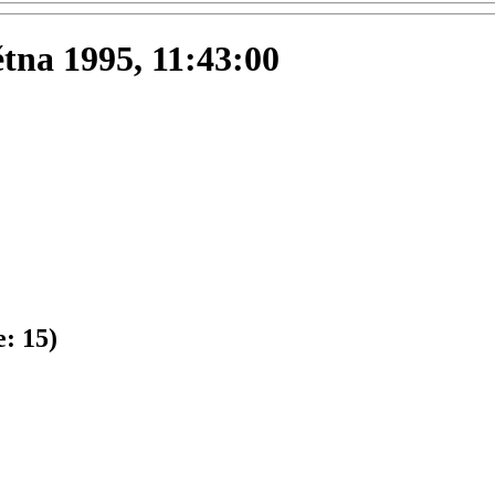
ětna 1995, 11:43:00
e:
15
)