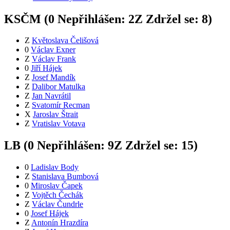
KSČM (
0
Nepřihlášen:
2
Z
Zdržel se:
8
)
Z
Květoslava Čelišová
0
Václav Exner
Z
Václav Frank
0
Jiří Hájek
Z
Josef Mandík
Z
Dalibor Matulka
Z
Jan Navrátil
Z
Svatomír Recman
X
Jaroslav Štrait
Z
Vratislav Votava
LB (
0
Nepřihlášen:
9
Z
Zdržel se:
15
)
0
Ladislav Body
Z
Stanislava Bumbová
0
Miroslav Čapek
Z
Vojtěch Čechák
Z
Václav Čundrle
0
Josef Hájek
Z
Antonín Hrazdíra