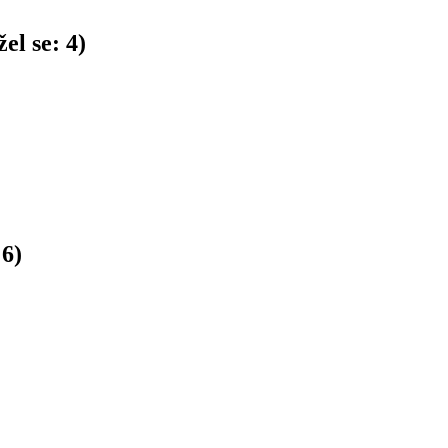
el se:
4
)
:
6
)