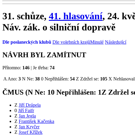
31. schůze,
41. hlasování
, 24. kv
Náv. zák. o silniční dopravě
Dle poslaneckých klubů
Dle volebních krajů
Minulé
Následující
NÁVRH BYL ZAMÍTNUT
Přítomno:
146
|
Je třeba:
74
A
Ano:
3
N
Ne:
38
0
Nepřihlášen:
54
Z
Zdržel se:
105
X
Nehlasoval
ČMUS (
N
Ne:
1
0
Nepřihlášen:
1
Z
Zdržel s
Z
Jiří Drápela
0
Jiří Faifr
Z
Jan Jegla
Z
František Kačenka
Z
Jan Kryčer
Z
Josef Křížek