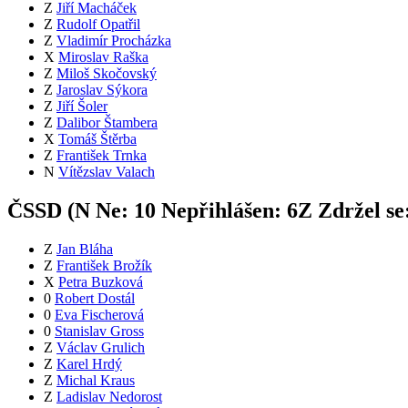
Z
Jiří Macháček
Z
Rudolf Opatřil
Z
Vladimír Procházka
X
Miroslav Raška
Z
Miloš Skočovský
Z
Jaroslav Sýkora
Z
Jiří Šoler
Z
Dalibor Štambera
X
Tomáš Štěrba
Z
František Trnka
N
Vítězslav Valach
ČSSD (
N
Ne:
1
0
Nepřihlášen:
6
Z
Zdržel se
Z
Jan Bláha
Z
František Brožík
X
Petra Buzková
0
Robert Dostál
0
Eva Fischerová
0
Stanislav Gross
Z
Václav Grulich
Z
Karel Hrdý
Z
Michal Kraus
Z
Ladislav Nedorost