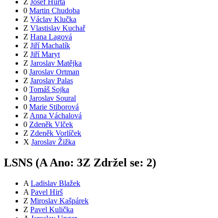
Z
Josef Hurta
0
Martin Chudoba
Z
Václav Klučka
Z
Vlastislav Kuchař
Z
Hana Lagová
Z
Jiří Machalík
Z
Jiří Maryt
Z
Jaroslav Matějka
0
Jaroslav Ortman
Z
Jaroslav Palas
0
Tomáš Sojka
0
Jaroslav Soural
0
Marie Stiborová
Z
Anna Váchalová
0
Zdeněk Vlček
Z
Zdeněk Vorlíček
X
Jaroslav Žižka
LSNS (
A
Ano:
3
Z
Zdržel se:
2
)
A
Ladislav Blažek
A
Pavel Hirš
Z
Miroslav Kašpárek
Z
Pavel Kulička