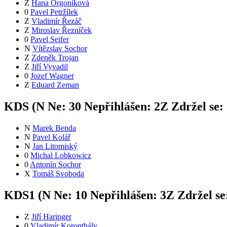
Z
Hana Orgoníková
0
Pavel Petržílek
Z
Vladimír Řezáč
Z
Miroslav Řezníček
0
Pavel Seifer
N
Vítězslav Sochor
Z
Zdeněk Trojan
Z
Jiří Vyvadil
0
Jozef Wagner
Z
Eduard Zeman
KDS (
N
Ne:
3
0
Nepřihlášen:
2
Z
Zdržel se:
N
Marek Benda
N
Pavel Kolář
N
Jan Litomiský
0
Michal Lobkowicz
0
Antonín Sochor
X
Tomáš Svoboda
KDS1 (
N
Ne:
1
0
Nepřihlášen:
3
Z
Zdržel se
Z
Jiří Haringer
0
Vladimír Koronthály