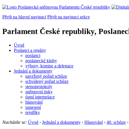
Přejít na hlavní navigaci
Přejít na navigaci sekce
Parlament České republiky, Poslane
Úvod
Poslanci a orgány
poslanci
poslanecké kluby
výbory, komise a delegace
Jednání a dokumenty
navržený pořad schůze
schválený pořad schůze
stenoprotokoly
sněmovní tisky
ústní interpelace
hlasování
usnesení
rejstříky
Nacházíte se:
Úvod
›
Jednání a dokumenty
›
Hlasování
›
40. schůze
›