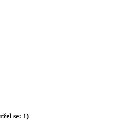
žel se:
1
)