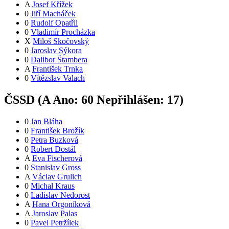
A
Josef Křížek
0
Jiří Macháček
0
Rudolf Opatřil
0
Vladimír Procházka
X
Miloš Skočovský
0
Jaroslav Sýkora
0
Dalibor Štambera
A
František Trnka
0
Vítězslav Valach
ČSSD (
A
Ano:
6
0
Nepřihlášen:
17
)
0
Jan Bláha
0
František Brožík
0
Petra Buzková
0
Robert Dostál
A
Eva Fischerová
0
Stanislav Gross
A
Václav Grulich
0
Michal Kraus
0
Ladislav Nedorost
A
Hana Orgoníková
A
Jaroslav Palas
0
Pavel Petržílek