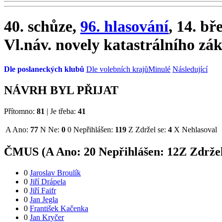
40. schůze,
96. hlasování
, 14. bř
Vl.náv. novely katastrálního zá
Dle poslaneckých klubů
Dle volebních krajů
Minulé
Následující
NÁVRH BYL PŘIJAT
Přítomno:
81
|
Je třeba:
41
A
Ano:
77
N
Ne:
0
0
Nepřihlášen:
119
Z
Zdržel se:
4
X
Nehlasoval
ČMUS (
A
Ano:
2
0
Nepřihlášen:
12
Z
Zdržel
0
Jaroslav Broulík
0
Jiří Drápela
0
Jiří Faifr
0
Jan Jegla
0
František Kačenka
0
Jan Kryčer