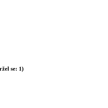
žel se:
1
)