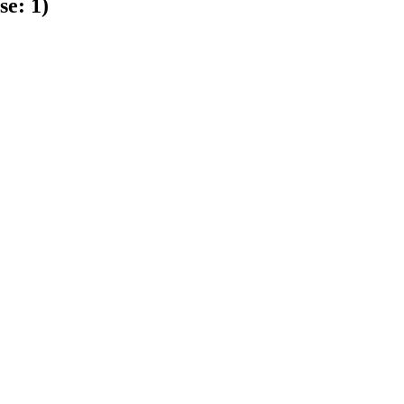
se:
1
)