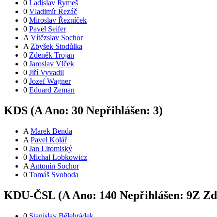
0
Ladislav Rymeš
0
Vladimír Řezáč
0
Miroslav Řezníček
0
Pavel Seifer
A
Vítězslav Sochor
A
Zbyšek Stodůlka
0
Zdeněk Trojan
0
Jaroslav Vlček
0
Jiří Vyvadil
0
Jozef Wagner
0
Eduard Zeman
KDS (
A
Ano:
3
0
Nepřihlášen:
3
)
A
Marek Benda
A
Pavel Kolář
0
Jan Litomiský
0
Michal Lobkowicz
A
Antonín Sochor
0
Tomáš Svoboda
KDU-ČSL (
A
Ano:
14
0
Nepřihlášen:
9
Z
Zdr
0
Stanislav Bělehrádek