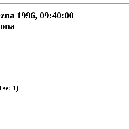
ezna 1996, 09:40:00
kona
 se:
1
)