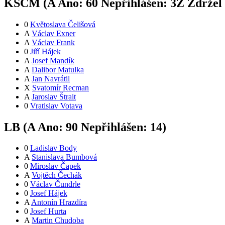
KSČM (
A
Ano:
6
0
Nepřihlášen:
3
Z
Zdržel 
0
Květoslava Čelišová
A
Václav Exner
A
Václav Frank
0
Jiří Hájek
A
Josef Mandík
A
Dalibor Matulka
A
Jan Navrátil
X
Svatomír Recman
A
Jaroslav Štrait
0
Vratislav Votava
LB (
A
Ano:
9
0
Nepřihlášen:
14
)
0
Ladislav Body
A
Stanislava Bumbová
0
Miroslav Čapek
A
Vojtěch Čechák
0
Václav Čundrle
0
Josef Hájek
A
Antonín Hrazdíra
0
Josef Hurta
A
Martin Chudoba