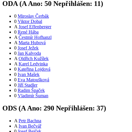
ODA (
A
Ano:
5
0
Nepřihlášen:
11
)
0
Miroslav Čerbák
0
Viktor Dobal
A
Josef Effenberger
0
René Hába
A
Čestmír Hofhanzl
A
Marta Hubová
0
Josef Ježek
0
Jan Kalvoda
A
Oldřich Kužílek
A
Karel Ledvinka
0
Kateřina Lojdová
0
Ivan Mašek
0
Eva Matoušková
0
Jiří Stadler
0
Radim Špaček
0
Vladimír Šuman
ODS (
A
Ano:
29
0
Nepřihlášen:
37
)
A
Petr Bachna
A
Ivan Bečvář
0
Josef Bejček