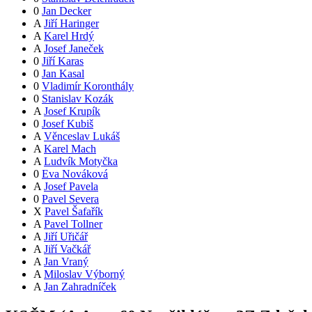
0
Jan Decker
A
Jiří Haringer
A
Karel Hrdý
A
Josef Janeček
0
Jiří Karas
0
Jan Kasal
0
Vladimír Koronthály
0
Stanislav Kozák
A
Josef Krupík
0
Josef Kubiš
A
Věnceslav Lukáš
A
Karel Mach
A
Ludvík Motyčka
0
Eva Nováková
A
Josef Pavela
0
Pavel Severa
X
Pavel Šafařík
A
Pavel Tollner
A
Jiří Uřičář
A
Jiří Vačkář
A
Jan Vraný
A
Miloslav Výborný
A
Jan Zahradníček