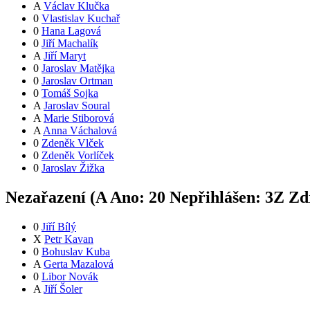
A
Václav Klučka
0
Vlastislav Kuchař
0
Hana Lagová
0
Jiří Machalík
A
Jiří Maryt
0
Jaroslav Matějka
0
Jaroslav Ortman
0
Tomáš Sojka
A
Jaroslav Soural
A
Marie Stiborová
A
Anna Váchalová
0
Zdeněk Vlček
0
Zdeněk Vorlíček
0
Jaroslav Žižka
Nezařazení (
A
Ano:
2
0
Nepřihlášen:
3
Z
Zdr
0
Jiří Bílý
X
Petr Kavan
0
Bohuslav Kuba
A
Gerta Mazalová
0
Libor Novák
A
Jiří Šoler