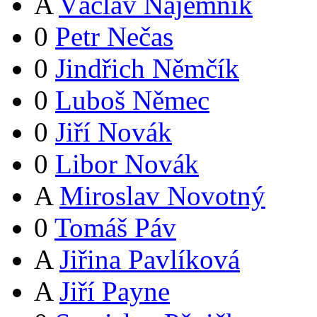
A
Václav Nájemník
0
Petr Nečas
0
Jindřich Němčík
0
Luboš Němec
0
Jiří Novák
0
Libor Novák
A
Miroslav Novotný
0
Tomáš Páv
A
Jiřina Pavlíková
A
Jiří Payne