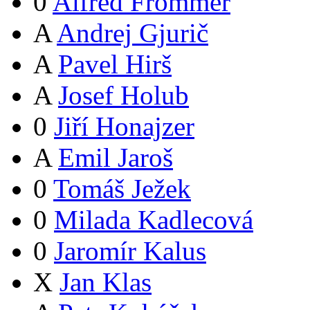
0
Alfred Frommer
A
Andrej Gjurič
A
Pavel Hirš
A
Josef Holub
0
Jiří Honajzer
A
Emil Jaroš
0
Tomáš Ježek
0
Milada Kadlecová
0
Jaromír Kalus
X
Jan Klas