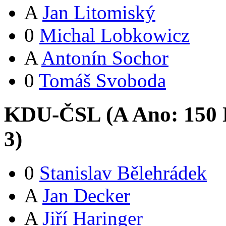
A
Jan Litomiský
0
Michal Lobkowicz
A
Antonín Sochor
0
Tomáš Svoboda
KDU-ČSL (
A
Ano:
15
0
3
)
0
Stanislav Bělehrádek
A
Jan Decker
A
Jiří Haringer