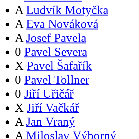
A
Ludvík Motyčka
A
Eva Nováková
A
Josef Pavela
0
Pavel Severa
X
Pavel Šafařík
0
Pavel Tollner
0
Jiří Uřičář
X
Jiří Vačkář
A
Jan Vraný
A
Miloslav Výborný