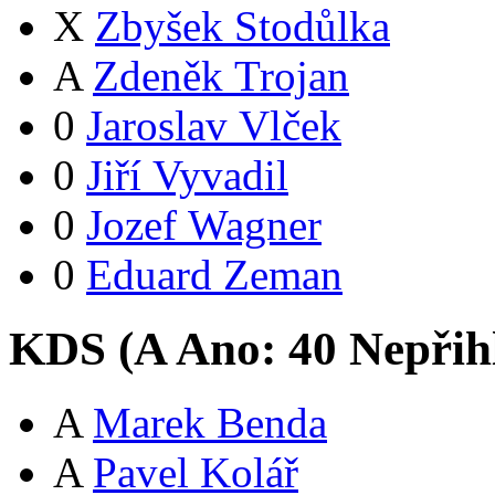
X
Zbyšek Stodůlka
A
Zdeněk Trojan
0
Jaroslav Vlček
0
Jiří Vyvadil
0
Jozef Wagner
0
Eduard Zeman
KDS (
A
Ano:
4
0
Nepřih
A
Marek Benda
A
Pavel Kolář