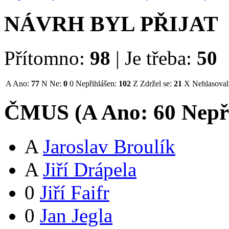
NÁVRH BYL PŘIJAT
Přítomno:
98
|
Je třeba:
50
A
Ano:
77
N
Ne:
0
0
Nepřihlášen:
102
Z
Zdržel se:
21
X
Nehlasoval
ČMUS (
A
Ano:
6
0
Nepř
A
Jaroslav Broulík
A
Jiří Drápela
0
Jiří Faifr
0
Jan Jegla