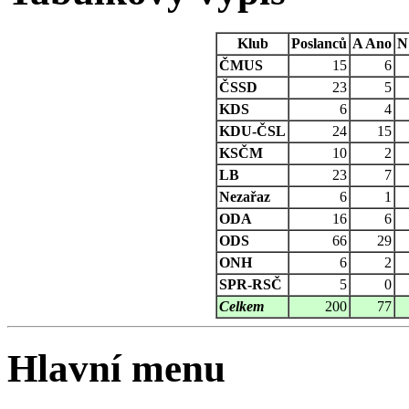
Klub
Poslanců
A
Ano
N
ČMUS
15
6
ČSSD
23
5
KDS
6
4
KDU-ČSL
24
15
KSČM
10
2
LB
23
7
Nezařaz
6
1
ODA
16
6
ODS
66
29
ONH
6
2
SPR-RSČ
5
0
Celkem
200
77
Hlavní menu