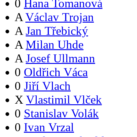
0
Hana Tomanová
A
Václav Trojan
A
Jan Třebický
A
Milan Uhde
A
Josef Ullmann
0
Oldřich Váca
0
Jiří Vlach
X
Vlastimil Vlček
0
Stanislav Volák
0
Ivan Vrzal