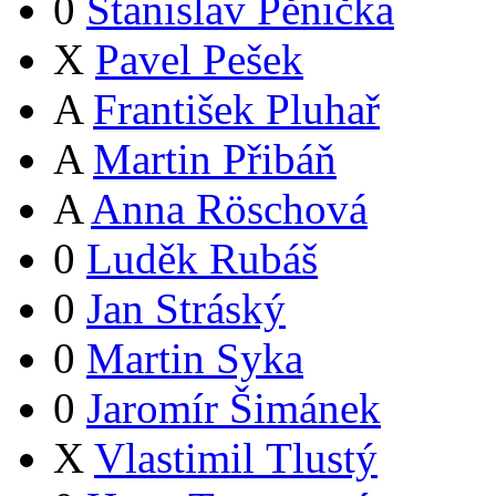
0
Stanislav Pěnička
X
Pavel Pešek
A
František Pluhař
A
Martin Přibáň
A
Anna Röschová
0
Luděk Rubáš
0
Jan Stráský
0
Martin Syka
0
Jaromír Šimánek
X
Vlastimil Tlustý