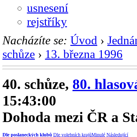
usnesení
rejstříky
Nacházíte se:
Úvod
›
Jedná
schůze
›
13. března 1996
40. schůze,
80. hlasov
15:43:00
Dohoda mezi ČR a St
Dle poslaneckých klubů
Dle volebních krajů
Minulé
Následující