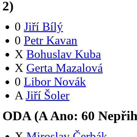
2
)
0
Jiří Bílý
0
Petr Kavan
X
Bohuslav Kuba
X
Gerta Mazalová
0
Libor Novák
A
Jiří Šoler
ODA (
A
Ano:
6
0
Nepřih
X
Miroslav Čerbák