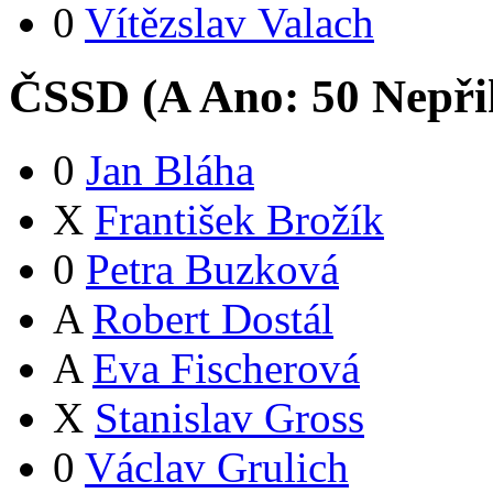
0
Vítězslav Valach
ČSSD (
A
Ano:
5
0
Nepři
0
Jan Bláha
X
František Brožík
0
Petra Buzková
A
Robert Dostál
A
Eva Fischerová
X
Stanislav Gross
0
Václav Grulich