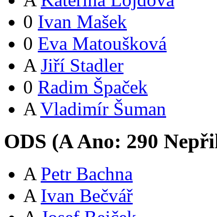
0
Ivan Mašek
0
Eva Matoušková
A
Jiří Stadler
0
Radim Špaček
A
Vladimír Šuman
ODS (
A
Ano:
29
0
Nepři
A
Petr Bachna
A
Ivan Bečvář