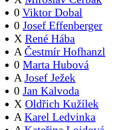
0
Viktor Dobal
0
Josef Effenberger
X
René Hába
A
Čestmír Hofhanzl
0
Marta Hubová
A
Josef Ježek
0
Jan Kalvoda
X
Oldřich Kužílek
A
Karel Ledvinka
A
Kateřina Lojdová