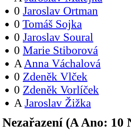
0
Jaroslav Ortman
0
Tomáš Sojka
0
Jaroslav Soural
0
Marie Stiborová
A
Anna Váchalová
0
Zdeněk Vlček
0
Zdeněk Vorlíček
A
Jaroslav Žižka
Nezařazení (
A
Ano:
1
0
N