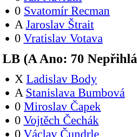
0
Svatomír Recman
A
Jaroslav Štrait
0
Vratislav Votava
LB (
A
Ano:
7
0
Nepřihlá
X
Ladislav Body
A
Stanislava Bumbová
0
Miroslav Čapek
0
Vojtěch Čechák
0
Václav Čundrle