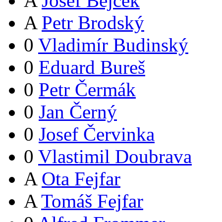
A
Josef Bejček
A
Petr Brodský
0
Vladimír Budinský
0
Eduard Bureš
0
Petr Čermák
0
Jan Černý
0
Josef Červinka
0
Vlastimil Doubrava
A
Ota Fejfar
A
Tomáš Fejfar