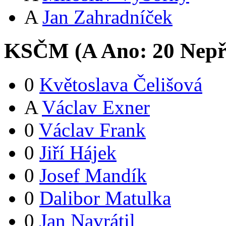
A
Jan Zahradníček
KSČM (
A
Ano:
2
0
Nepř
0
Květoslava Čelišová
A
Václav Exner
0
Václav Frank
0
Jiří Hájek
0
Josef Mandík
0
Dalibor Matulka
0
Jan Navrátil