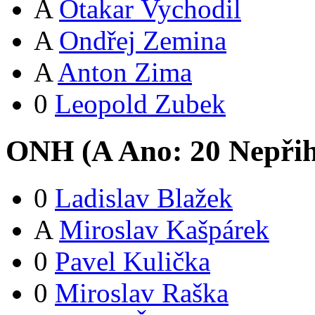
A
Otakar Vychodil
A
Ondřej Zemina
A
Anton Zima
0
Leopold Zubek
ONH (
A
Ano:
2
0
Nepřih
0
Ladislav Blažek
A
Miroslav Kašpárek
0
Pavel Kulička
0
Miroslav Raška