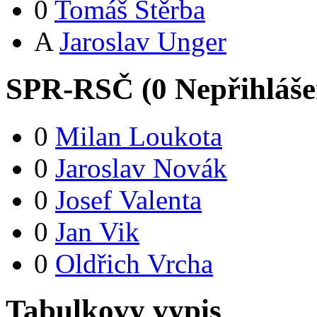
0
Tomáš Štěrba
A
Jaroslav Unger
SPR-RSČ (
0
Nepřihláš
0
Milan Loukota
0
Jaroslav Novák
0
Josef Valenta
0
Jan Vik
0
Oldřich Vrcha
Tabulkovy vypis