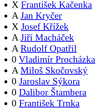
X
František Kačenka
A
Jan Kryčer
X
Josef Křížek
A
Jiří Macháček
A
Rudolf Opatřil
0
Vladimír Procházka
A
Miloš Skočovský
0
Jaroslav Sýkora
0
Dalibor Štambera
0
František Trnka