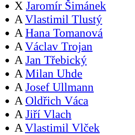
X
Jaromír Šimánek
A
Vlastimil Tlustý
A
Hana Tomanová
A
Václav Trojan
A
Jan Třebický
A
Milan Uhde
A
Josef Ullmann
A
Oldřich Váca
A
Jiří Vlach
A
Vlastimil Vlček