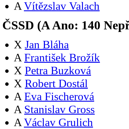
A
Vítězslav Valach
ČSSD (
A
Ano:
14
0
Nepř
X
Jan Bláha
A
František Brožík
X
Petra Buzková
X
Robert Dostál
A
Eva Fischerová
A
Stanislav Gross
A
Václav Grulich