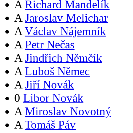
A
Richard Mandelík
A
Jaroslav Melichar
A
Václav Nájemník
A
Petr Nečas
A
Jindřich Němčík
A
Luboš Němec
A
Jiří Novák
0
Libor Novák
A
Miroslav Novotný
A
Tomáš Páv