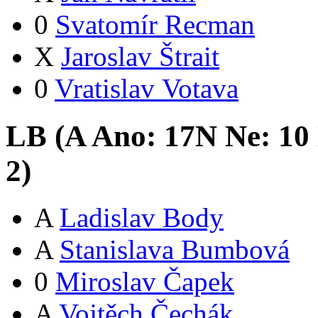
0
Svatomír Recman
X
Jaroslav Štrait
0
Vratislav Votava
LB (
A
Ano:
17
N
Ne:
1
0
2
)
A
Ladislav Body
A
Stanislava Bumbová
0
Miroslav Čapek
A
Vojtěch Čechák