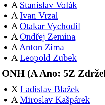
A
Stanislav Volák
A
Ivan Vrzal
A
Otakar Vychodil
A
Ondřej Zemina
A
Anton Zima
A
Leopold Zubek
ONH (
A
Ano:
5
Z
Zdržel
X
Ladislav Blažek
A
Miroslav Kašpárek