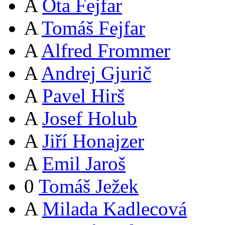
A
Ota Fejfar
A
Tomáš Fejfar
A
Alfred Frommer
A
Andrej Gjurič
A
Pavel Hirš
A
Josef Holub
A
Jiří Honajzer
A
Emil Jaroš
0
Tomáš Ježek
A
Milada Kadlecová