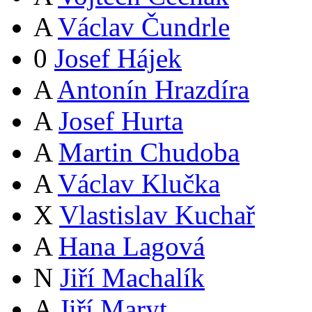
A
Václav Čundrle
0
Josef Hájek
A
Antonín Hrazdíra
A
Josef Hurta
A
Martin Chudoba
A
Václav Klučka
X
Vlastislav Kuchař
A
Hana Lagová
N
Jiří Machalík
A
Jiří Maryt