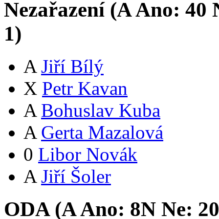
Nezařazení (
A
Ano:
4
0
N
1
)
A
Jiří Bílý
X
Petr Kavan
A
Bohuslav Kuba
A
Gerta Mazalová
0
Libor Novák
A
Jiří Šoler
ODA (
A
Ano:
8
N
Ne:
2