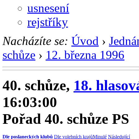
usnesení
rejstříky
Nacházíte se:
Úvod
›
Jedná
schůze
›
12. března 1996
40. schůze,
18. hlasov
16:03:00
Pořad 40. schůze PS
Dle poslaneckých klubů
Dle volebních krajů
Minulé
Následující