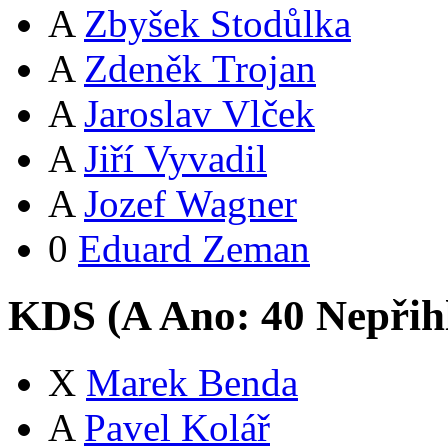
A
Zbyšek Stodůlka
A
Zdeněk Trojan
A
Jaroslav Vlček
A
Jiří Vyvadil
A
Jozef Wagner
0
Eduard Zeman
KDS (
A
Ano:
4
0
Nepřih
X
Marek Benda
A
Pavel Kolář