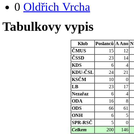
0
Oldřich Vrcha
Tabulkovy vypis
Klub
Poslanců
A
Ano
N
ČMUS
15
12
ČSSD
23
14
KDS
6
4
KDU-ČSL
24
21
KSČM
10
0
LB
23
17
Nezařaz
6
4
ODA
16
8
ODS
66
61
ONH
6
5
SPR-RSČ
5
0
Celkem
200
146