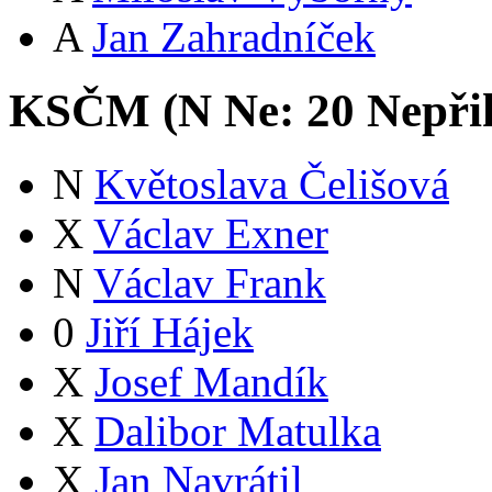
A
Jan Zahradníček
KSČM (
N
Ne:
2
0
Nepři
N
Květoslava Čelišová
X
Václav Exner
N
Václav Frank
0
Jiří Hájek
X
Josef Mandík
X
Dalibor Matulka
X
Jan Navrátil