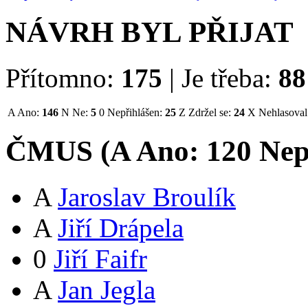
NÁVRH BYL PŘIJAT
Přítomno:
175
|
Je třeba:
88
A
Ano:
146
N
Ne:
5
0
Nepřihlášen:
25
Z
Zdržel se:
24
X
Nehlasoval
ČMUS (
A
Ano:
12
0
Nep
A
Jaroslav Broulík
A
Jiří Drápela
0
Jiří Faifr
A
Jan Jegla