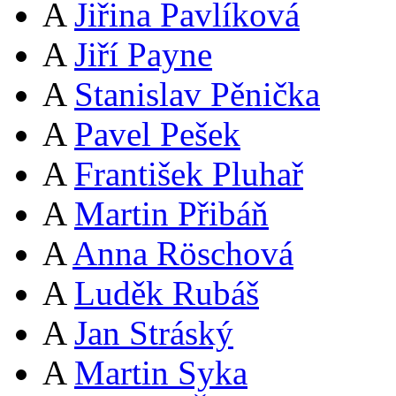
A
Jiřina Pavlíková
A
Jiří Payne
A
Stanislav Pěnička
A
Pavel Pešek
A
František Pluhař
A
Martin Přibáň
A
Anna Röschová
A
Luděk Rubáš
A
Jan Stráský
A
Martin Syka