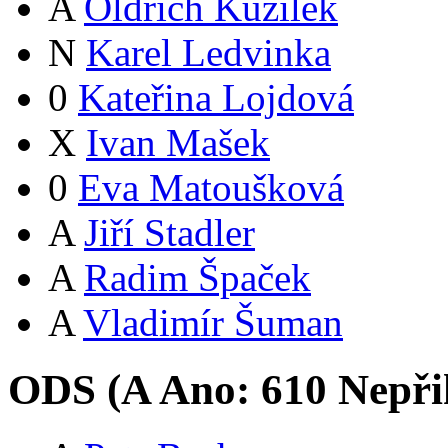
A
Oldřich Kužílek
N
Karel Ledvinka
0
Kateřina Lojdová
X
Ivan Mašek
0
Eva Matoušková
A
Jiří Stadler
A
Radim Špaček
A
Vladimír Šuman
ODS (
A
Ano:
61
0
Nepři