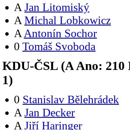
A
Jan Litomiský
A
Michal Lobkowicz
A
Antonín Sochor
0
Tomáš Svoboda
KDU-ČSL (
A
Ano:
21
0
1
)
0
Stanislav Bělehrádek
A
Jan Decker
A
Jiří Haringer