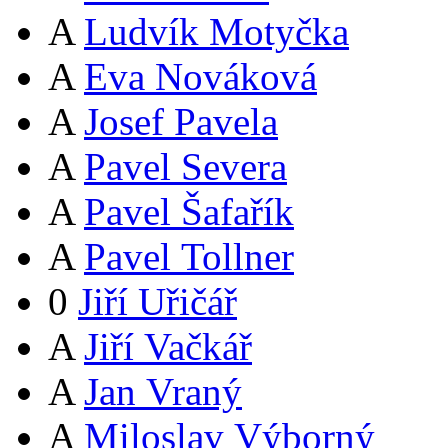
A
Ludvík Motyčka
A
Eva Nováková
A
Josef Pavela
A
Pavel Severa
A
Pavel Šafařík
A
Pavel Tollner
0
Jiří Uřičář
A
Jiří Vačkář
A
Jan Vraný
A
Miloslav Výborný