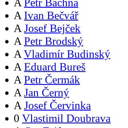
A
Petr Bachna
A
Ivan Bečvář
A
Josef Bejček
A
Petr Brodský
A
Vladimír Budinský
A
Eduard Bureš
A
Petr Čermák
A
Jan Černý
A
Josef Červinka
0
Vlastimil Doubrava