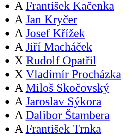
A
František Kačenka
A
Jan Kryčer
A
Josef Křížek
A
Jiří Macháček
X
Rudolf Opatřil
X
Vladimír Procházka
A
Miloš Skočovský
A
Jaroslav Sýkora
A
Dalibor Štambera
A
František Trnka