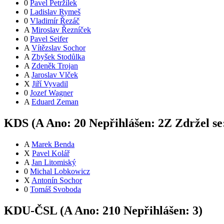
0
Pavel Petržílek
0
Ladislav Rymeš
0
Vladimír Řezáč
A
Miroslav Řezníček
0
Pavel Seifer
A
Vítězslav Sochor
A
Zbyšek Stodůlka
A
Zdeněk Trojan
A
Jaroslav Vlček
X
Jiří Vyvadil
0
Jozef Wagner
A
Eduard Zeman
KDS (
A
Ano:
2
0
Nepřihlášen:
2
Z
Zdržel se
A
Marek Benda
X
Pavel Kolář
A
Jan Litomiský
0
Michal Lobkowicz
X
Antonín Sochor
0
Tomáš Svoboda
KDU-ČSL (
A
Ano:
21
0
Nepřihlášen:
3
)