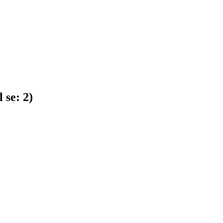
 se:
2
)