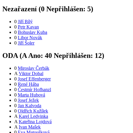
Nezařazení (
0
Nepřihlášen:
5
)
0
Jiří Bílý
0
Petr Kavan
0
Bohuslav Kuba
0
Libor Novák
0
Jiří Šoler
ODA (
A
Ano:
4
0
Nepřihlášen:
12
)
0
Miroslav Čerbák
A
Viktor Dobal
0
Josef Effenberger
0
René Hába
0
Čestmír Hofhanzl
0
Marta Hubová
0
Josef Ježek
0
Jan Kalvoda
0
Oldřich Kužílek
A
Karel Ledvinka
A
Kateřina Lojdová
A
Ivan Mašek
0
Eva Matoušková