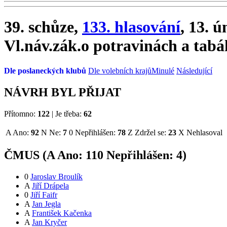
39. schůze,
133. hlasování
, 13. 
Vl.náv.zák.o potravinách a tabá
Dle poslaneckých klubů
Dle volebních krajů
Minulé
Následující
NÁVRH BYL PŘIJAT
Přítomno:
122
|
Je třeba:
62
A
Ano:
92
N
Ne:
7
0
Nepřihlášen:
78
Z
Zdržel se:
23
X
Nehlasoval
ČMUS (
A
Ano:
11
0
Nepřihlášen:
4
)
0
Jaroslav Broulík
A
Jiří Drápela
0
Jiří Faifr
A
Jan Jegla
A
František Kačenka
A
Jan Kryčer