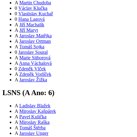
A
Martin Chudoba
0
Václav Klučka
0
Vlastislav Kuchař
0
Hana Lagová
A
Jiří Machalík
A
Jiří Maryt
A
Jaroslav Matějka
A
Jaroslav Ortman
A
Tomáš Sojka
0
Jaroslav Soural
A
Marie Stiborová
A
Anna Váchalová
0
Zdeněk Vlček
A
Zdeněk Vorlíček
A
Jaroslav Žižka
LSNS (
A
Ano:
6
)
A
Ladislav Blažek
A
Miroslav Kašpárek
A
Pavel Kulička
A
Miroslav Raška
A
Tomáš Štěrba
A
Jaroslav Unger