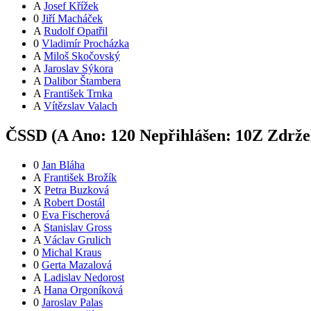
A
Josef Křížek
0
Jiří Macháček
A
Rudolf Opatřil
0
Vladimír Procházka
A
Miloš Skočovský
A
Jaroslav Sýkora
A
Dalibor Štambera
A
František Trnka
A
Vítězslav Valach
ČSSD (
A
Ano:
12
0
Nepřihlášen:
10
Z
Zdržel
0
Jan Bláha
A
František Brožík
X
Petra Buzková
A
Robert Dostál
0
Eva Fischerová
A
Stanislav Gross
A
Václav Grulich
0
Michal Kraus
0
Gerta Mazalová
A
Ladislav Nedorost
A
Hana Orgoníková
0
Jaroslav Palas