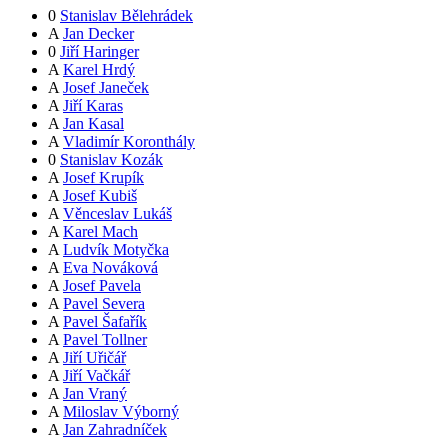
0
Stanislav Bělehrádek
A
Jan Decker
0
Jiří Haringer
A
Karel Hrdý
A
Josef Janeček
A
Jiří Karas
A
Jan Kasal
A
Vladimír Koronthály
0
Stanislav Kozák
A
Josef Krupík
A
Josef Kubiš
A
Věnceslav Lukáš
A
Karel Mach
A
Ludvík Motyčka
A
Eva Nováková
A
Josef Pavela
A
Pavel Severa
A
Pavel Šafařík
A
Pavel Tollner
A
Jiří Uřičář
A
Jiří Vačkář
A
Jan Vraný
A
Miloslav Výborný
A
Jan Zahradníček