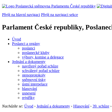
Přejít na hlavní navigaci
Přejít na navigaci sekce
Parlament České republiky, Poslane
Úvod
Poslanci a orgány
poslanci
poslanecké kluby
výbory, komise a delegace
Jednání a dokumenty
navržený pořad schůze
schválený pořad schůze
stenoprotokoly
sněmovní tisky
ústní interpelace
hlasování
usnesení
rejstříky
Nacházíte se:
Úvod
›
Jednání a dokumenty
›
Hlasování
›
39. schůze
›