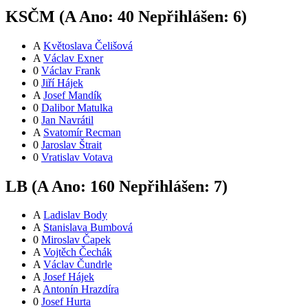
KSČM (
A
Ano:
4
0
Nepřihlášen:
6
)
A
Květoslava Čelišová
A
Václav Exner
0
Václav Frank
0
Jiří Hájek
A
Josef Mandík
0
Dalibor Matulka
0
Jan Navrátil
A
Svatomír Recman
0
Jaroslav Štrait
0
Vratislav Votava
LB (
A
Ano:
16
0
Nepřihlášen:
7
)
A
Ladislav Body
A
Stanislava Bumbová
0
Miroslav Čapek
A
Vojtěch Čechák
A
Václav Čundrle
A
Josef Hájek
A
Antonín Hrazdíra
0
Josef Hurta