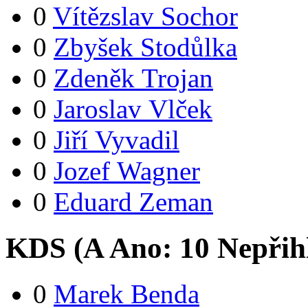
0
Vítězslav Sochor
0
Zbyšek Stodůlka
0
Zdeněk Trojan
0
Jaroslav Vlček
0
Jiří Vyvadil
0
Jozef Wagner
0
Eduard Zeman
KDS (
A
Ano:
1
0
Nepřih
0
Marek Benda