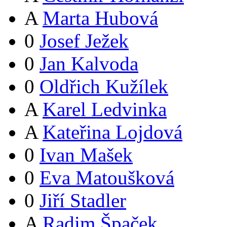
A
Marta Hubová
0
Josef Ježek
0
Jan Kalvoda
0
Oldřich Kužílek
A
Karel Ledvinka
A
Kateřina Lojdová
0
Ivan Mašek
0
Eva Matoušková
0
Jiří Stadler
A
Radim Špaček