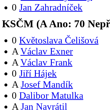
0
Jan Zahradníček
KSČM (
A
Ano:
7
0
Nepř
0
Květoslava Čelišová
A
Václav Exner
A
Václav Frank
0
Jiří Hájek
A
Josef Mandík
0
Dalibor Matulka
A
Jan Navrátil