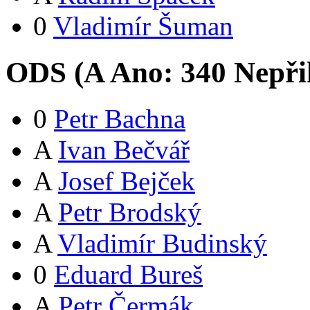
0
Vladimír Šuman
ODS (
A
Ano:
34
0
Nepři
0
Petr Bachna
A
Ivan Bečvář
A
Josef Bejček
A
Petr Brodský
A
Vladimír Budinský
0
Eduard Bureš
A
Petr Čermák