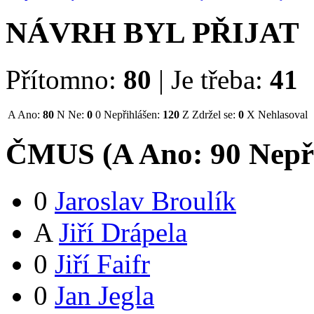
NÁVRH BYL PŘIJAT
Přítomno:
80
|
Je třeba:
41
A
Ano:
80
N
Ne:
0
0
Nepřihlášen:
120
Z
Zdržel se:
0
X
Nehlasoval
ČMUS (
A
Ano:
9
0
Nepř
0
Jaroslav Broulík
A
Jiří Drápela
0
Jiří Faifr
0
Jan Jegla