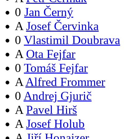
0
Jan Černý
A
Josef Červinka
0
Vlastimil Doubrava
A
Ota Fejfar
0
Tomáš Fejfar
A
Alfred Frommer
0
Andrej Gjurič
A
Pavel Hirš
A
Josef Holub
A
Jiří Honajzer