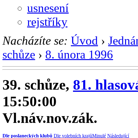
usnesení
rejstříky
Nacházíte se:
Úvod
›
Jedná
schůze
›
8. února 1996
39. schůze,
81. hlasov
15:50:00
Vl.náv.nov.zák.
Dle poslaneckých klubů
Dle volebních krajů
Minulé
Následující