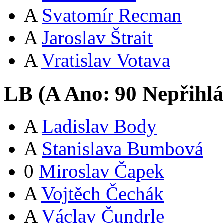
A
Svatomír Recman
A
Jaroslav Štrait
A
Vratislav Votava
LB (
A
Ano:
9
0
Nepřihlá
A
Ladislav Body
A
Stanislava Bumbová
0
Miroslav Čapek
A
Vojtěch Čechák
A
Václav Čundrle