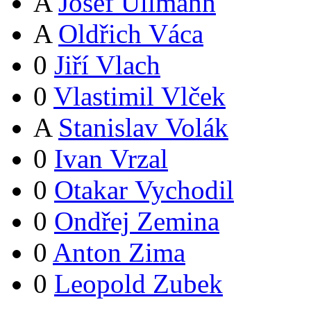
A
Josef Ullmann
A
Oldřich Váca
0
Jiří Vlach
0
Vlastimil Vlček
A
Stanislav Volák
0
Ivan Vrzal
0
Otakar Vychodil
0
Ondřej Zemina
0
Anton Zima
0
Leopold Zubek