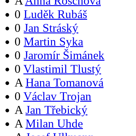
A
Anna Röschová
0
Luděk Rubáš
0
Jan Stráský
0
Martin Syka
0
Jaromír Šimánek
0
Vlastimil Tlustý
A
Hana Tomanová
0
Václav Trojan
A
Jan Třebický
A
Milan Uhde