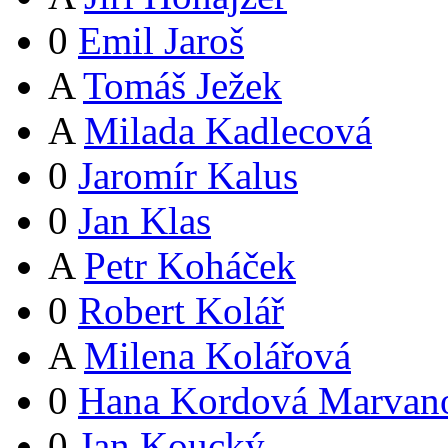
0
Emil Jaroš
A
Tomáš Ježek
A
Milada Kadlecová
0
Jaromír Kalus
0
Jan Klas
A
Petr Koháček
0
Robert Kolář
A
Milena Kolářová
0
Hana Kordová Marvan
0
Jan Koucký