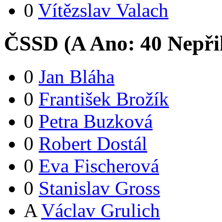
0
Vítězslav Valach
ČSSD (
A
Ano:
4
0
Nepři
0
Jan Bláha
0
František Brožík
0
Petra Buzková
0
Robert Dostál
0
Eva Fischerová
0
Stanislav Gross
A
Václav Grulich