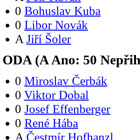
0
Bohuslav Kuba
0
Libor Novák
A
Jiří Šoler
ODA (
A
Ano:
5
0
Nepřih
0
Miroslav Čerbák
0
Viktor Dobal
0
Josef Effenberger
0
René Hába
A
Čestmír Hofhanzl