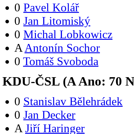
0
Pavel Kolář
0
Jan Litomiský
0
Michal Lobkowicz
A
Antonín Sochor
0
Tomáš Svoboda
KDU-ČSL (
A
Ano:
7
0
N
0
Stanislav Bělehrádek
0
Jan Decker
A
Jiří Haringer