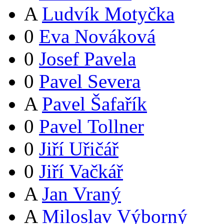
A
Ludvík Motyčka
0
Eva Nováková
0
Josef Pavela
0
Pavel Severa
A
Pavel Šafařík
0
Pavel Tollner
0
Jiří Uřičář
0
Jiří Vačkář
A
Jan Vraný
A
Miloslav Výborný