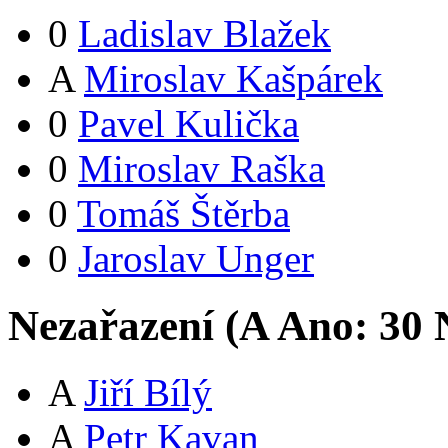
0
Ladislav Blažek
A
Miroslav Kašpárek
0
Pavel Kulička
0
Miroslav Raška
0
Tomáš Štěrba
0
Jaroslav Unger
Nezařazení (
A
Ano:
3
0
N
A
Jiří Bílý
A
Petr Kavan