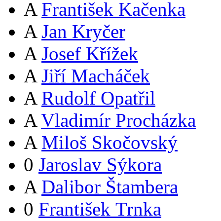
A
František Kačenka
A
Jan Kryčer
A
Josef Křížek
A
Jiří Macháček
A
Rudolf Opatřil
A
Vladimír Procházka
A
Miloš Skočovský
0
Jaroslav Sýkora
A
Dalibor Štambera
0
František Trnka