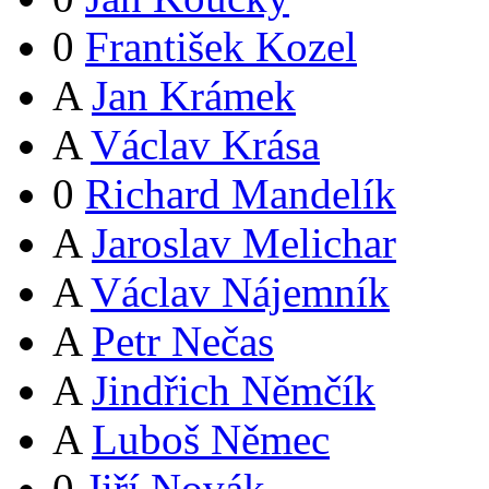
0
František Kozel
A
Jan Krámek
A
Václav Krása
0
Richard Mandelík
A
Jaroslav Melichar
A
Václav Nájemník
A
Petr Nečas
A
Jindřich Němčík
A
Luboš Němec
0
Jiří Novák