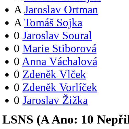
A
Jaroslav Ortman
A
Tomáš Sojka
0
Jaroslav Soural
0
Marie Stiborová
0
Anna Váchalová
0
Zdeněk Vlček
0
Zdeněk Vorlíček
0
Jaroslav Žižka
LSNS (
A
Ano:
1
0
Nepři