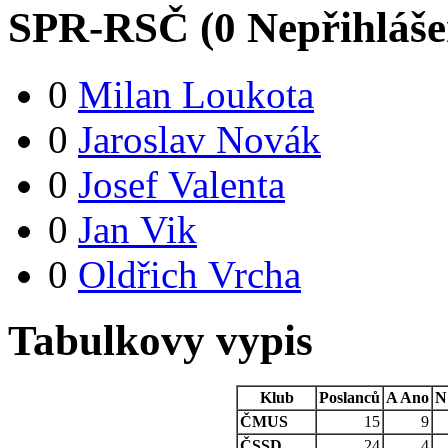
SPR-RSČ (
0
Nepřihláš
0
Milan Loukota
0
Jaroslav Novák
0
Josef Valenta
0
Jan Vik
0
Oldřich Vrcha
Tabulkovy vypis
Klub
Poslanců
A
Ano
N
ČMUS
15
9
ČSSD
24
4