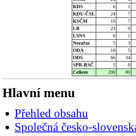
KDS
6
1
KDU-ČSL
24
7
KSČM
10
7
LB
23
9
LSNS
6
1
Nezařaz
5
3
ODA
16
5
ODS
66
34
SPR-RSČ
5
0
Celkem
200
80
Hlavní menu
Přehled obsahu
Společná česko-slovensk