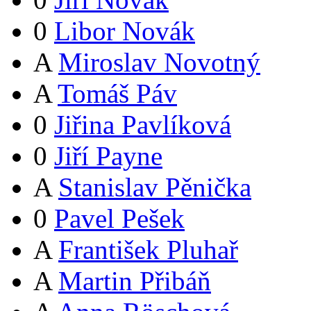
0
Libor Novák
A
Miroslav Novotný
A
Tomáš Páv
0
Jiřina Pavlíková
0
Jiří Payne
A
Stanislav Pěnička
0
Pavel Pešek
A
František Pluhař
A
Martin Přibáň