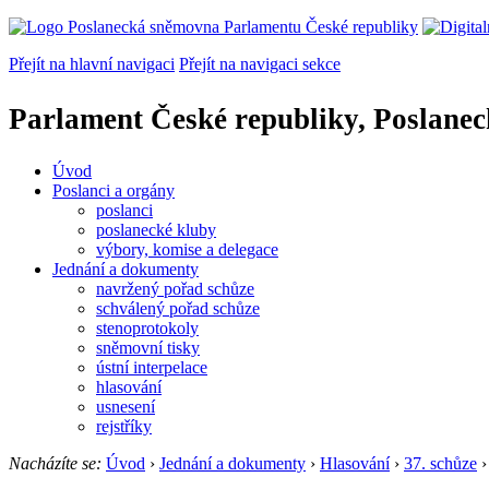
Přejít na hlavní navigaci
Přejít na navigaci sekce
Parlament České republiky, Poslane
Úvod
Poslanci a orgány
poslanci
poslanecké kluby
výbory, komise a delegace
Jednání a dokumenty
navržený pořad schůze
schválený pořad schůze
stenoprotokoly
sněmovní tisky
ústní interpelace
hlasování
usnesení
rejstříky
Nacházíte se:
Úvod
›
Jednání a dokumenty
›
Hlasování
›
37. schůze
›