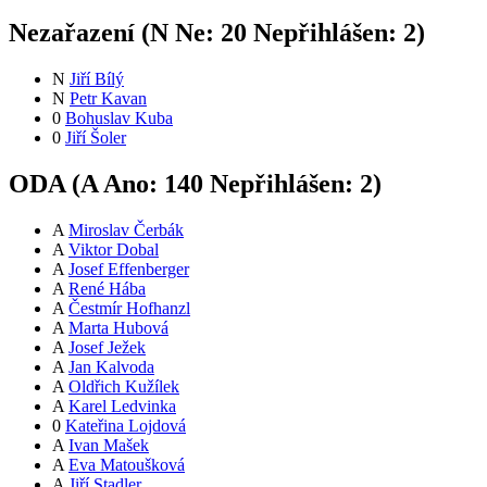
Nezařazení (
N
Ne:
2
0
Nepřihlášen:
2
)
N
Jiří Bílý
N
Petr Kavan
0
Bohuslav Kuba
0
Jiří Šoler
ODA (
A
Ano:
14
0
Nepřihlášen:
2
)
A
Miroslav Čerbák
A
Viktor Dobal
A
Josef Effenberger
A
René Hába
A
Čestmír Hofhanzl
A
Marta Hubová
A
Josef Ježek
A
Jan Kalvoda
A
Oldřich Kužílek
A
Karel Ledvinka
0
Kateřina Lojdová
A
Ivan Mašek
A
Eva Matoušková
A
Jiří Stadler