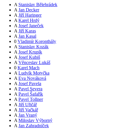
A
Stanislav Bělehrádek
A
Jan Decker
A
Jiří Haringer
A
Karel Hrdý
A
Josef Janeček
A
Jiří Karas
A
Jan Kasal
0
Vladimír Koronthály
A
Stanislav Kozák
A
Josef Krupík
A
Josef Kubiš
A
Věnceslav Lukáš
0
Karel Mach
A
Ludvík Motyčka
A
Eva Nováková
A
Josef Pavela
A
Pavel Severa
A
Pavel Šafařík
A
Pavel Tollner
A
Jiří Uřičář
A
Jiří Vačkář
A
Jan Vraný
A
Miloslav Výborný
A
Jan Zahradníček