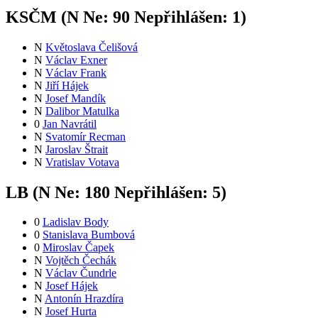
KSČM (
N
Ne:
9
0
Nepřihlášen:
1
)
N
Květoslava Čelišová
N
Václav Exner
N
Václav Frank
N
Jiří Hájek
N
Josef Mandík
N
Dalibor Matulka
0
Jan Navrátil
N
Svatomír Recman
N
Jaroslav Štrait
N
Vratislav Votava
LB (
N
Ne:
18
0
Nepřihlášen:
5
)
0
Ladislav Body
0
Stanislava Bumbová
0
Miroslav Čapek
N
Vojtěch Čechák
N
Václav Čundrle
N
Josef Hájek
N
Antonín Hrazdíra
N
Josef Hurta