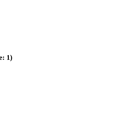
e:
1
)