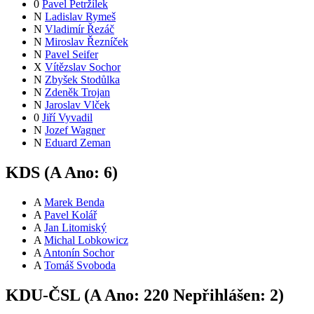
0
Pavel Petržílek
N
Ladislav Rymeš
N
Vladimír Řezáč
N
Miroslav Řezníček
N
Pavel Seifer
X
Vítězslav Sochor
N
Zbyšek Stodůlka
N
Zdeněk Trojan
N
Jaroslav Vlček
0
Jiří Vyvadil
N
Jozef Wagner
N
Eduard Zeman
KDS (
A
Ano:
6
)
A
Marek Benda
A
Pavel Kolář
A
Jan Litomiský
A
Michal Lobkowicz
A
Antonín Sochor
A
Tomáš Svoboda
KDU-ČSL (
A
Ano:
22
0
Nepřihlášen:
2
)