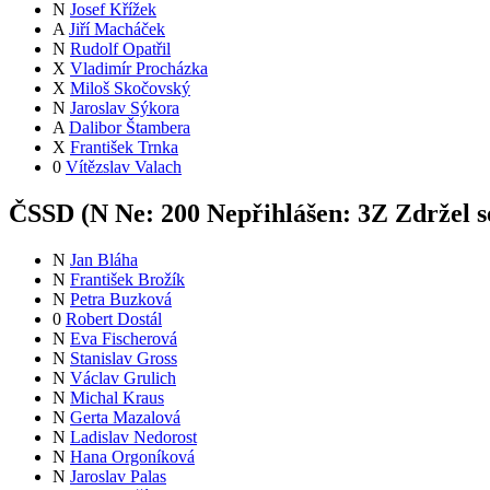
N
Josef Křížek
A
Jiří Macháček
N
Rudolf Opatřil
X
Vladimír Procházka
X
Miloš Skočovský
N
Jaroslav Sýkora
A
Dalibor Štambera
X
František Trnka
0
Vítězslav Valach
ČSSD (
N
Ne:
20
0
Nepřihlášen:
3
Z
Zdržel s
N
Jan Bláha
N
František Brožík
N
Petra Buzková
0
Robert Dostál
N
Eva Fischerová
N
Stanislav Gross
N
Václav Grulich
N
Michal Kraus
N
Gerta Mazalová
N
Ladislav Nedorost
N
Hana Orgoníková
N
Jaroslav Palas