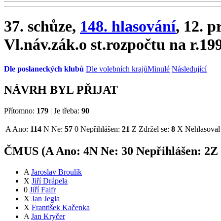
37. schůze,
148. hlasování
, 12. 
Vl.náv.zák.o st.rozpočtu na r.19
Dle poslaneckých klubů
Dle volebních krajů
Minulé
Následující
NÁVRH BYL PŘIJAT
Přítomno:
179
|
Je třeba:
90
A
Ano:
114
N
Ne:
57
0
Nepřihlášen:
21
Z
Zdržel se:
8
X
Nehlasoval
ČMUS (
A
Ano:
4
N
Ne:
3
0
Nepřihlášen:
2
Z
A
Jaroslav Broulík
X
Jiří Drápela
0
Jiří Faifr
X
Jan Jegla
X
František Kačenka
A
Jan Kryčer