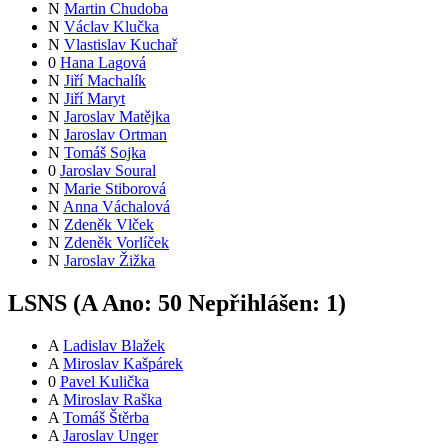
N
Martin Chudoba
N
Václav Klučka
N
Vlastislav Kuchař
0
Hana Lagová
N
Jiří Machalík
N
Jiří Maryt
N
Jaroslav Matějka
N
Jaroslav Ortman
N
Tomáš Sojka
0
Jaroslav Soural
N
Marie Stiborová
N
Anna Váchalová
N
Zdeněk Vlček
N
Zdeněk Vorlíček
N
Jaroslav Žižka
LSNS (
A
Ano:
5
0
Nepřihlášen:
1
)
A
Ladislav Blažek
A
Miroslav Kašpárek
0
Pavel Kulička
A
Miroslav Raška
A
Tomáš Štěrba
A
Jaroslav Unger