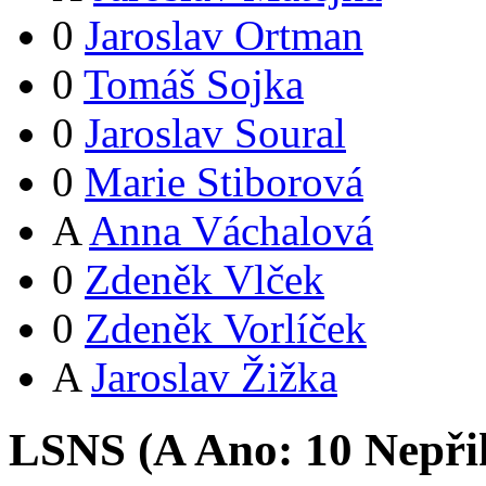
0
Jaroslav Ortman
0
Tomáš Sojka
0
Jaroslav Soural
0
Marie Stiborová
A
Anna Váchalová
0
Zdeněk Vlček
0
Zdeněk Vorlíček
A
Jaroslav Žižka
LSNS (
A
Ano:
1
0
Nepři