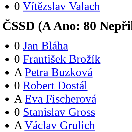
0
Vítězslav Valach
ČSSD (
A
Ano:
8
0
Nepři
0
Jan Bláha
0
František Brožík
A
Petra Buzková
0
Robert Dostál
A
Eva Fischerová
0
Stanislav Gross
A
Václav Grulich