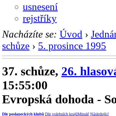
usnesení
rejstříky
Nacházíte se:
Úvod
›
Jedná
schůze
›
5. prosince 1995
37. schůze,
26. hlasov
15:55:00
Evropská dohoda - So
Dle poslaneckých klubů
Dle volebních krajů
Minulé
Následující