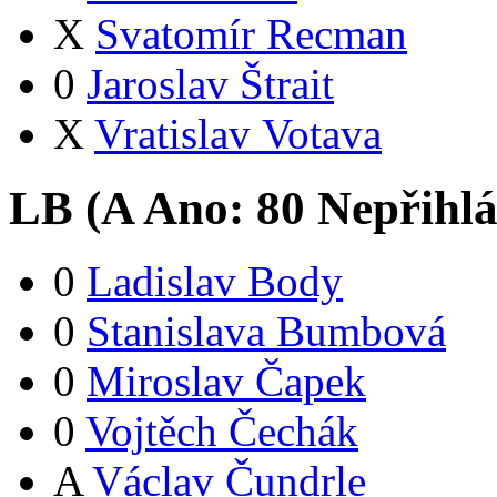
X
Svatomír Recman
0
Jaroslav Štrait
X
Vratislav Votava
LB (
A
Ano:
8
0
Nepřihlá
0
Ladislav Body
0
Stanislava Bumbová
0
Miroslav Čapek
0
Vojtěch Čechák
A
Václav Čundrle