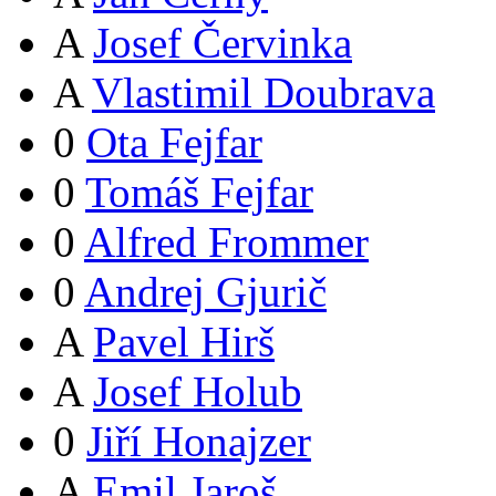
A
Josef Červinka
A
Vlastimil Doubrava
0
Ota Fejfar
0
Tomáš Fejfar
0
Alfred Frommer
0
Andrej Gjurič
A
Pavel Hirš
A
Josef Holub
0
Jiří Honajzer
A
Emil Jaroš