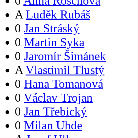
0
Anna Röschová
A
Luděk Rubáš
0
Jan Stráský
0
Martin Syka
0
Jaromír Šimánek
A
Vlastimil Tlustý
0
Hana Tomanová
0
Václav Trojan
0
Jan Třebický
0
Milan Uhde