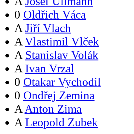
A
Josef Ullmann
0
Oldřich Váca
A
Jiří Vlach
A
Vlastimil Vlček
A
Stanislav Volák
A
Ivan Vrzal
0
Otakar Vychodil
0
Ondřej Zemina
A
Anton Zima
A
Leopold Zubek