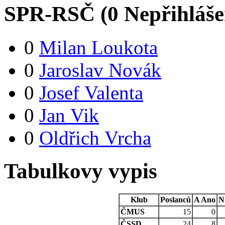
SPR-RSČ (
0
Nepřihláš
0
Milan Loukota
0
Jaroslav Novák
0
Josef Valenta
0
Jan Vik
0
Oldřich Vrcha
Tabulkovy vypis
Klub
Poslanců
A
Ano
N
ČMUS
15
0
ČSSD
24
8