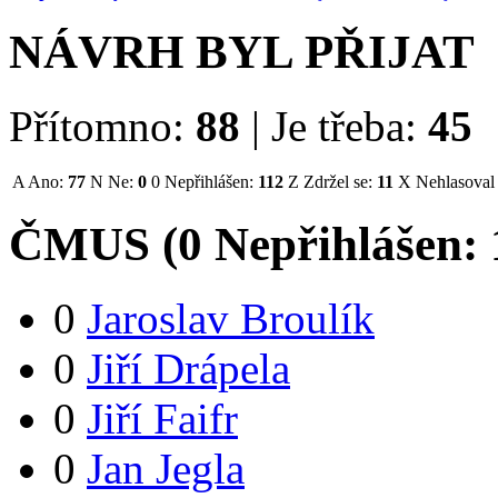
NÁVRH BYL PŘIJAT
Přítomno:
88
|
Je třeba:
45
A
Ano:
77
N
Ne:
0
0
Nepřihlášen:
112
Z
Zdržel se:
11
X
Nehlasoval
ČMUS (
0
Nepřihlášen:
0
Jaroslav Broulík
0
Jiří Drápela
0
Jiří Faifr
0
Jan Jegla