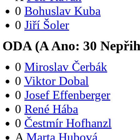
0
Bohuslav Kuba
0
Jiří Šoler
ODA (
A
Ano:
3
0
Nepřih
0
Miroslav Čerbák
0
Viktor Dobal
0
Josef Effenberger
0
René Hába
0
Čestmír Hofhanzl
A
Marta Hubová