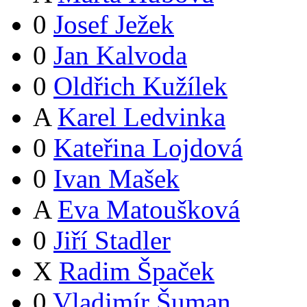
0
Josef Ježek
0
Jan Kalvoda
0
Oldřich Kužílek
A
Karel Ledvinka
0
Kateřina Lojdová
0
Ivan Mašek
A
Eva Matoušková
0
Jiří Stadler
X
Radim Špaček
0
Vladimír Šuman