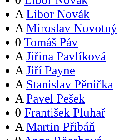
A
Libor Novák
A
Miroslav Novotný
0
Tomáš Páv
A
Jiřina Pavlíková
A
Jiří Payne
A
Stanislav Pěnička
A
Pavel Pešek
0
František Pluhař
A
Martin Přibáň