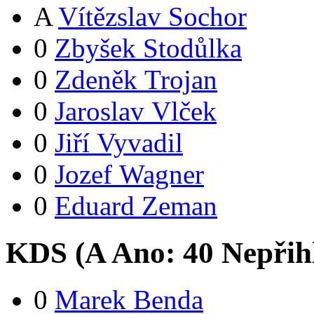
A
Vítězslav Sochor
0
Zbyšek Stodůlka
0
Zdeněk Trojan
0
Jaroslav Vlček
0
Jiří Vyvadil
0
Jozef Wagner
0
Eduard Zeman
KDS (
A
Ano:
4
0
Nepřih
0
Marek Benda