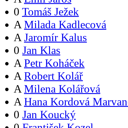
0
Tomáš Ježek
A
Milada Kadlecová
A
Jaromír Kalus
0
Jan Klas
A
Petr Koháček
A
Robert Kolář
A
Milena Kolářová
A
Hana Kordová Marvan
0
Jan Koucký
0
František Kozel