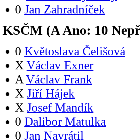
0
Jan Zahradníček
KSČM (
A
Ano:
1
0
Nepř
0
Květoslava Čelišová
X
Václav Exner
A
Václav Frank
X
Jiří Hájek
X
Josef Mandík
0
Dalibor Matulka
0
Jan Navrátil