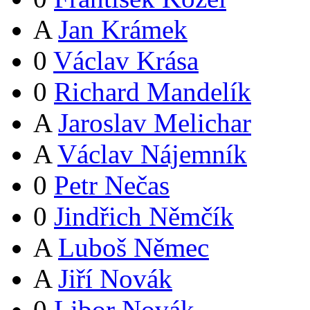
A
Jan Krámek
0
Václav Krása
0
Richard Mandelík
A
Jaroslav Melichar
A
Václav Nájemník
0
Petr Nečas
0
Jindřich Němčík
A
Luboš Němec
A
Jiří Novák
0
Libor Novák