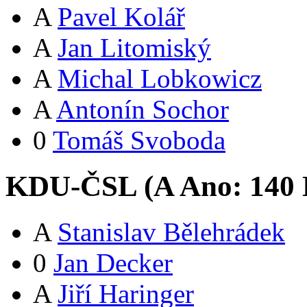
A
Pavel Kolář
A
Jan Litomiský
A
Michal Lobkowicz
A
Antonín Sochor
0
Tomáš Svoboda
KDU-ČSL (
A
Ano:
14
0
A
Stanislav Bělehrádek
0
Jan Decker
A
Jiří Haringer