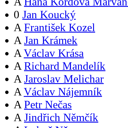
A
Hana Kordová Marvan
0
Jan Koucký
A
František Kozel
A
Jan Krámek
A
Václav Krása
A
Richard Mandelík
A
Jaroslav Melichar
A
Václav Nájemník
A
Petr Nečas
A
Jindřich Němčík