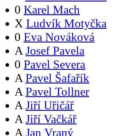
0
Karel Mach
X
Ludvík Motyčka
0
Eva Nováková
A
Josef Pavela
0
Pavel Severa
A
Pavel Šafařík
A
Pavel Tollner
A
Jiří Uřičář
A
Jiří Vačkář
A
Jan Vraný