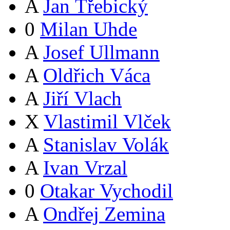
A
Jan Třebický
0
Milan Uhde
A
Josef Ullmann
A
Oldřich Váca
A
Jiří Vlach
X
Vlastimil Vlček
A
Stanislav Volák
A
Ivan Vrzal
0
Otakar Vychodil
A
Ondřej Zemina