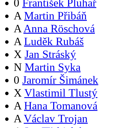
0
František Pluhař
A
Martin Přibáň
A
Anna Röschová
A
Luděk Rubáš
X
Jan Stráský
N
Martin Syka
0
Jaromír Šimánek
X
Vlastimil Tlustý
A
Hana Tomanová
A
Václav Trojan