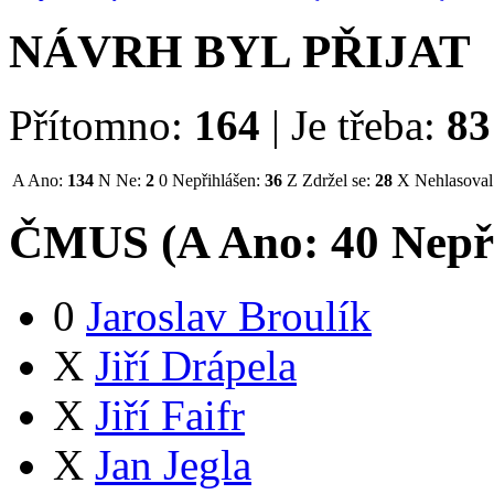
NÁVRH BYL PŘIJAT
Přítomno:
164
|
Je třeba:
83
A
Ano:
134
N
Ne:
2
0
Nepřihlášen:
36
Z
Zdržel se:
28
X
Nehlasoval
ČMUS (
A
Ano:
4
0
Nepř
0
Jaroslav Broulík
X
Jiří Drápela
X
Jiří Faifr
X
Jan Jegla