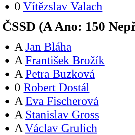
0
Vítězslav Valach
ČSSD (
A
Ano:
15
0
Nepř
A
Jan Bláha
A
František Brožík
A
Petra Buzková
0
Robert Dostál
A
Eva Fischerová
A
Stanislav Gross
A
Václav Grulich