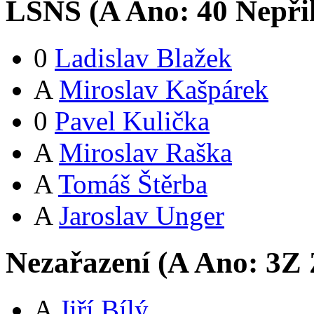
LSNS (
A
Ano:
4
0
Nepři
0
Ladislav Blažek
A
Miroslav Kašpárek
0
Pavel Kulička
A
Miroslav Raška
A
Tomáš Štěrba
A
Jaroslav Unger
Nezařazení (
A
Ano:
3
Z
A
Jiří Bílý