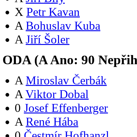
X
Petr Kavan
A
Bohuslav Kuba
A
Jiří Šoler
ODA (
A
Ano:
9
0
Nepřih
A
Miroslav Čerbák
A
Viktor Dobal
0
Josef Effenberger
A
René Hába
0
Čestmír Hofhanzl