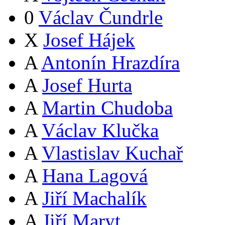
0
Václav Čundrle
X
Josef Hájek
A
Antonín Hrazdíra
A
Josef Hurta
A
Martin Chudoba
A
Václav Klučka
A
Vlastislav Kuchař
A
Hana Lagová
A
Jiří Machalík
A
Jiří Maryt