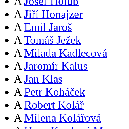
A
Josef Holub
A
Jiří Honajzer
A
Emil Jaroš
A
Tomáš Ježek
A
Milada Kadlecová
A
Jaromír Kalus
A
Jan Klas
A
Petr Koháček
A
Robert Kolář
A
Milena Kolářová