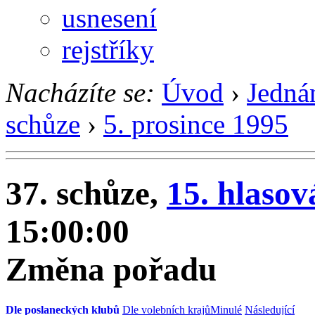
usnesení
rejstříky
Nacházíte se:
Úvod
›
Jedná
schůze
›
5. prosince 1995
37. schůze,
15. hlasov
15:00:00
Změna pořadu
Dle poslaneckých klubů
Dle volebních krajů
Minulé
Následující