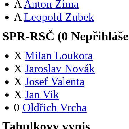
A
Anton Zima
A
Leopold Zubek
SPR-RSČ (
0
Nepřihláš
X
Milan Loukota
X
Jaroslav Novák
X
Josef Valenta
X
Jan Vik
0
Oldřich Vrcha
Tabulkovy vypis