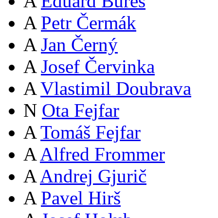
A
Eduard Bureš
A
Petr Čermák
A
Jan Černý
A
Josef Červinka
A
Vlastimil Doubrava
N
Ota Fejfar
A
Tomáš Fejfar
A
Alfred Frommer
A
Andrej Gjurič
A
Pavel Hirš