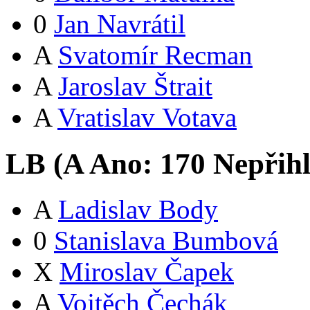
0
Jan Navrátil
A
Svatomír Recman
A
Jaroslav Štrait
A
Vratislav Votava
LB (
A
Ano:
17
0
Nepřih
A
Ladislav Body
0
Stanislava Bumbová
X
Miroslav Čapek
A
Vojtěch Čechák