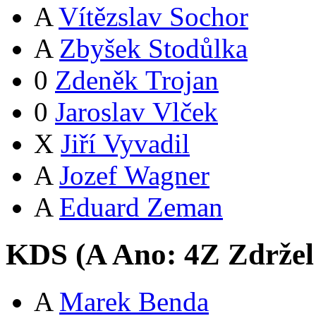
A
Vítězslav Sochor
A
Zbyšek Stodůlka
0
Zdeněk Trojan
0
Jaroslav Vlček
X
Jiří Vyvadil
A
Jozef Wagner
A
Eduard Zeman
KDS (
A
Ano:
4
Z
Zdržel
A
Marek Benda