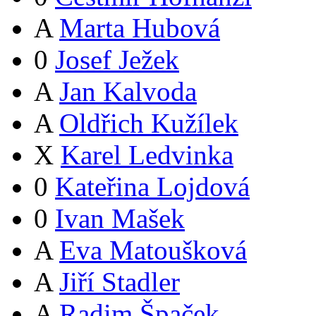
A
Marta Hubová
0
Josef Ježek
A
Jan Kalvoda
A
Oldřich Kužílek
X
Karel Ledvinka
0
Kateřina Lojdová
0
Ivan Mašek
A
Eva Matoušková
A
Jiří Stadler
A
Radim Špaček