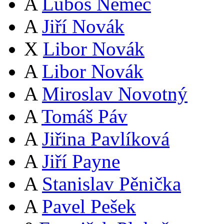
A
Luboš Němec
A
Jiří Novák
X
Libor Novák
A
Libor Novák
A
Miroslav Novotný
A
Tomáš Páv
A
Jiřina Pavlíková
A
Jiří Payne
A
Stanislav Pěnička
A
Pavel Pešek