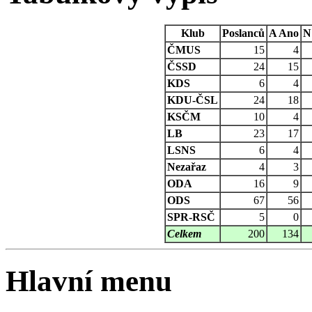
Klub
Poslanců
A
Ano
N
ČMUS
15
4
ČSSD
24
15
KDS
6
4
KDU-ČSL
24
18
KSČM
10
4
LB
23
17
LSNS
6
4
Nezařaz
4
3
ODA
16
9
ODS
67
56
SPR-RSČ
5
0
Celkem
200
134
Hlavní menu