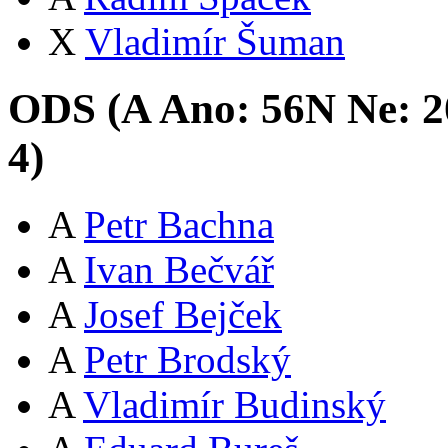
X
Vladimír Šuman
ODS (
A
Ano:
56
N
Ne:
2
4
)
A
Petr Bachna
A
Ivan Bečvář
A
Josef Bejček
A
Petr Brodský
A
Vladimír Budinský