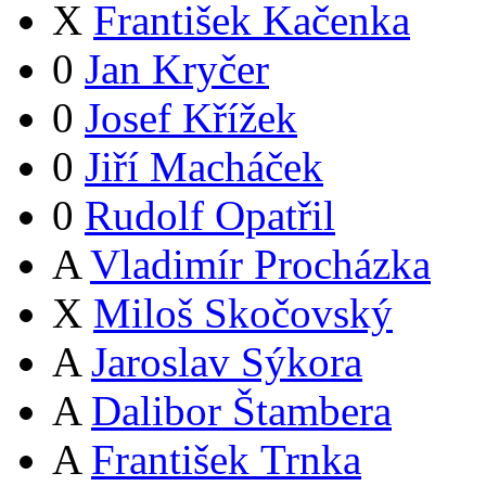
X
František Kačenka
0
Jan Kryčer
0
Josef Křížek
0
Jiří Macháček
0
Rudolf Opatřil
A
Vladimír Procházka
X
Miloš Skočovský
A
Jaroslav Sýkora
A
Dalibor Štambera
A
František Trnka