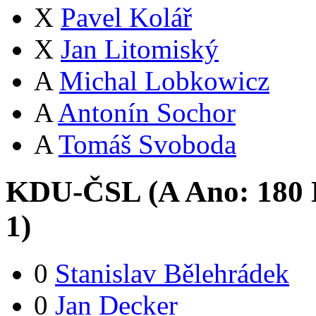
X
Pavel Kolář
X
Jan Litomiský
A
Michal Lobkowicz
A
Antonín Sochor
A
Tomáš Svoboda
KDU-ČSL (
A
Ano:
18
0
1
)
0
Stanislav Bělehrádek
0
Jan Decker