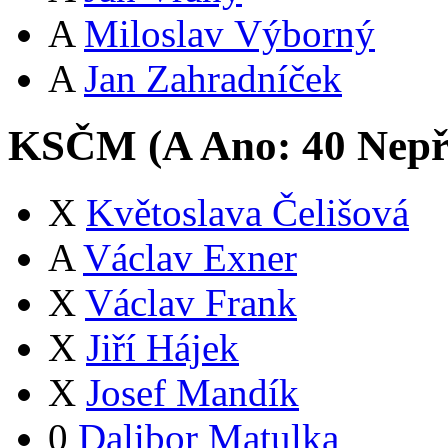
A
Miloslav Výborný
A
Jan Zahradníček
KSČM (
A
Ano:
4
0
Nepř
X
Květoslava Čelišová
A
Václav Exner
X
Václav Frank
X
Jiří Hájek
X
Josef Mandík
0
Dalibor Matulka