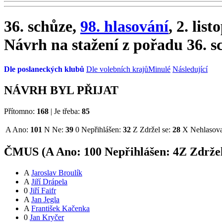
36. schůze,
98. hlasování
, 2. lis
Návrh na stažení z pořadu 36. s
Dle poslaneckých klubů
Dle volebních krajů
Minulé
Následující
NÁVRH BYL PŘIJAT
Přítomno:
168
|
Je třeba:
85
A
Ano:
101
N
Ne:
39
0
Nepřihlášen:
32
Z
Zdržel se:
28
X
Nehlasova
ČMUS (
A
Ano:
10
0
Nepřihlášen:
4
Z
Zdržel
A
Jaroslav Broulík
A
Jiří Drápela
0
Jiří Faifr
A
Jan Jegla
A
František Kačenka
0
Jan Kryčer