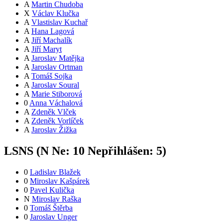
A
Martin Chudoba
X
Václav Klučka
A
Vlastislav Kuchař
A
Hana Lagová
A
Jiří Machalík
A
Jiří Maryt
A
Jaroslav Matějka
A
Jaroslav Ortman
A
Tomáš Sojka
A
Jaroslav Soural
A
Marie Stiborová
0
Anna Váchalová
A
Zdeněk Vlček
A
Zdeněk Vorlíček
A
Jaroslav Žižka
LSNS (
N
Ne:
1
0
Nepřihlášen:
5
)
0
Ladislav Blažek
0
Miroslav Kašpárek
0
Pavel Kulička
N
Miroslav Raška
0
Tomáš Štěrba
0
Jaroslav Unger