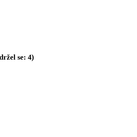
ržel se:
4
)