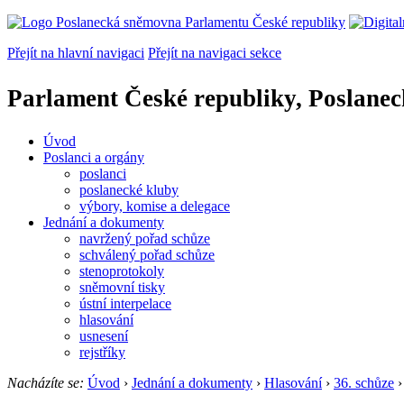
Přejít na hlavní navigaci
Přejít na navigaci sekce
Parlament České republiky, Poslane
Úvod
Poslanci a orgány
poslanci
poslanecké kluby
výbory, komise a delegace
Jednání a dokumenty
navržený pořad schůze
schválený pořad schůze
stenoprotokoly
sněmovní tisky
ústní interpelace
hlasování
usnesení
rejstříky
Nacházíte se:
Úvod
›
Jednání a dokumenty
›
Hlasování
›
36. schůze
›