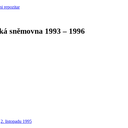
cká sněmovna
1993 – 1996
2. listopadu 1995