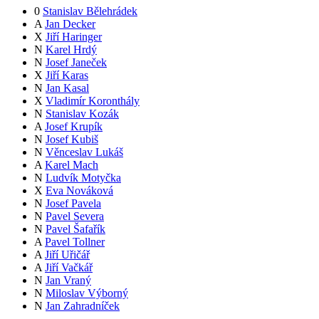
0
Stanislav Bělehrádek
A
Jan Decker
X
Jiří Haringer
N
Karel Hrdý
N
Josef Janeček
X
Jiří Karas
N
Jan Kasal
X
Vladimír Koronthály
N
Stanislav Kozák
A
Josef Krupík
N
Josef Kubiš
N
Věnceslav Lukáš
A
Karel Mach
N
Ludvík Motyčka
X
Eva Nováková
N
Josef Pavela
N
Pavel Severa
N
Pavel Šafařík
A
Pavel Tollner
A
Jiří Uřičář
A
Jiří Vačkář
N
Jan Vraný
N
Miloslav Výborný
N
Jan Zahradníček