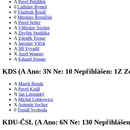
A
Pavel Petržílek
0
Ladislav Rymeš
0
Vladimír Řezáč
0
Miroslav Řezníček
A
Pavel Seifer
A
Vítězslav Sochor
A
Zbyšek Stodůlka
A
Zdeněk Trojan
A
Jaroslav Vlček
A
Jiří Vyvadil
X
Jozef Wagner
A
Eduard Zeman
KDS (
A
Ano:
3
N
Ne:
1
0
Nepřihlášen:
1
Z
Zd
A
Marek Benda
A
Pavel Kolář
N
Jan Litomiský
A
Michal Lobkowicz
X
Antonín Sochor
0
Tomáš Svoboda
KDU-ČSL (
A
Ano:
6
N
Ne:
13
0
Nepřihláše