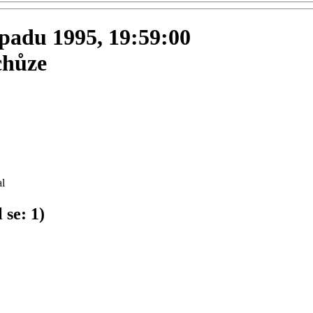
topadu 1995, 19:59:00
chůze
l
 se:
1
)