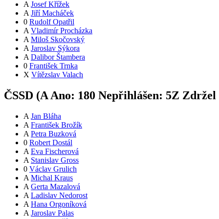
A
Josef Křížek
A
Jiří Macháček
0
Rudolf Opatřil
A
Vladimír Procházka
A
Miloš Skočovský
A
Jaroslav Sýkora
A
Dalibor Štambera
0
František Trnka
X
Vítězslav Valach
ČSSD (
A
Ano:
18
0
Nepřihlášen:
5
Z
Zdržel 
A
Jan Bláha
A
František Brožík
A
Petra Buzková
0
Robert Dostál
A
Eva Fischerová
A
Stanislav Gross
0
Václav Grulich
A
Michal Kraus
A
Gerta Mazalová
A
Ladislav Nedorost
A
Hana Orgoníková
A
Jaroslav Palas