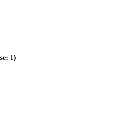
se:
1
)