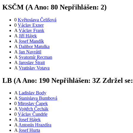
KSČM (
A
Ano:
8
0
Nepřihlášen:
2
)
0
Květoslava Čelišová
0
Václav Exner
A
Václav Frank
A
Jiří Hájek
A
Josef Mandík
A
Dalibor Matulka
A
Jan Navrátil
A
Svatomír Recman
A
Jaroslav Štrait
A
Vratislav Votava
LB (
A
Ano:
19
0
Nepřihlášen:
3
Z
Zdržel se
A
Ladislav Body
A
Stanislava Bumbová
0
Miroslav Čapek
A
Vojtěch Čechák
0
Václav Čundrle
A
Josef Hájek
A
Antonín Hrazdíra
A
Josef Hurta