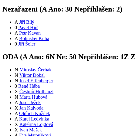
Nezařazení (
A
Ano:
3
0
Nepřihlášen:
2
)
A
Jiří Bílý
0
Pavel Hirš
A
Petr Kavan
A
Bohuslav Kuba
0
Jiří Šoler
ODA (
A
Ano:
6
N
Ne:
5
0
Nepřihlášen:
1
Z
Zd
N
Miroslav Čerbák
N
Viktor Dobal
N
Josef Effenberger
0
René Hába
X
Čestmír Hofhanzl
N
Marta Hubová
A
Josef Ježek
X
Jan Kalvoda
A
Oldřich Kužílek
A
Karel Ledvinka
X
Kateřina Lojdová
X
Ivan Mašek
A
Eva Matoušková