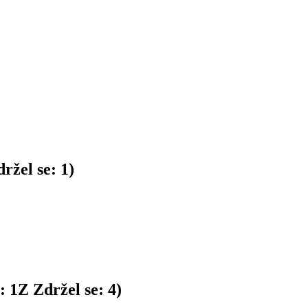
ržel se:
1
)
n:
1
Z
Zdržel se:
4
)