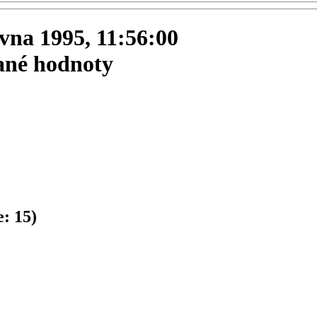
rvna 1995, 11:56:00
dané hodnoty
e:
15
)