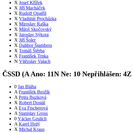
X
Josef Křížek
X
Jiří Macháček
X
Rudolf Opatřil
X
Vladimír Procházka
X
Miroslav Raška
X
Miloš Skočovský
X
Jaroslav Sýkora
X
Jiří Šoler
X
Dalibor Štambera
X
Tomáš Štěrba
X
František Trnka
N
Vítězslav Valach
ČSSD (
A
Ano:
11
N
Ne:
1
0
Nepřihlášen:
4
Z
0
Jan Bláha
A
František Brožík
A
Petra Buzková
X
Robert Dostál
A
Eva Fischerová
A
Stanislav Gross
0
Václav Grulich
A
Karel Hrdý
X
Michal Kraus