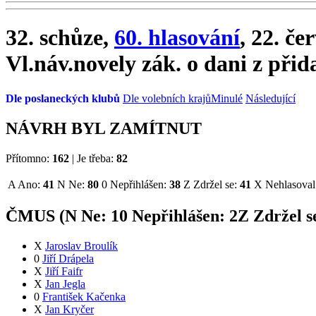
32. schůze,
60. hlasování
, 22. če
Vl.náv.novely zák. o dani z při
Dle poslaneckých klubů
Dle volebních krajů
Minulé
Následující
NÁVRH BYL ZAMÍTNUT
Přítomno:
162
|
Je třeba:
82
A
Ano:
41
N
Ne:
80
0
Nepřihlášen:
38
Z
Zdržel se:
41
X
Nehlasoval
ČMUS (
N
Ne:
1
0
Nepřihlášen:
2
Z
Zdržel s
X
Jaroslav Broulík
0
Jiří Drápela
X
Jiří Faifr
X
Jan Jegla
0
František Kačenka
X
Jan Kryčer