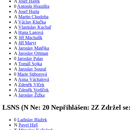
A
Josef Hájek
0
Antonín Hrazdíra
A
Josef Hurta
A
Martin Chudoba
A
Václav Klučka
A
Vlastislav Kuchař
A
Hana Lagová
X
Jiří Machalík
A
Jiří Maryt
A
Jaroslav Matějka
A
Jaroslav Ortman
0
Jaroslav Palas
A
Tomáš Sojka
A
Jaroslav Soural
0
Marie Stiborová
A
Anna Váchalová
A
Zdeněk Vlček
A
Zdeněk Vorlíček
A
Jaroslav Žižka
LSNS (
N
Ne:
2
0
Nepřihlášen:
2
Z
Zdržel se
0
Ladislav Blažek
N
Pavel Hirš