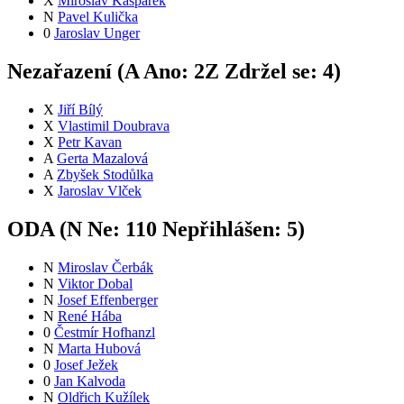
X
Miroslav Kašpárek
N
Pavel Kulička
0
Jaroslav Unger
Nezařazení (
A
Ano:
2
Z
Zdržel se:
4
)
X
Jiří Bílý
X
Vlastimil Doubrava
X
Petr Kavan
A
Gerta Mazalová
A
Zbyšek Stodůlka
X
Jaroslav Vlček
ODA (
N
Ne:
11
0
Nepřihlášen:
5
)
N
Miroslav Čerbák
N
Viktor Dobal
N
Josef Effenberger
N
René Hába
0
Čestmír Hofhanzl
N
Marta Hubová
0
Josef Ježek
0
Jan Kalvoda
N
Oldřich Kužílek