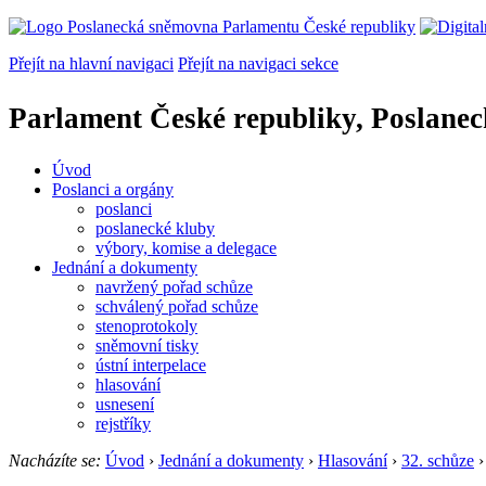
Přejít na hlavní navigaci
Přejít na navigaci sekce
Parlament České republiky, Poslane
Úvod
Poslanci a orgány
poslanci
poslanecké kluby
výbory, komise a delegace
Jednání a dokumenty
navržený pořad schůze
schválený pořad schůze
stenoprotokoly
sněmovní tisky
ústní interpelace
hlasování
usnesení
rejstříky
Nacházíte se:
Úvod
›
Jednání a dokumenty
›
Hlasování
›
32. schůze
›