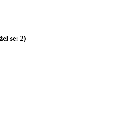
el se:
2
)