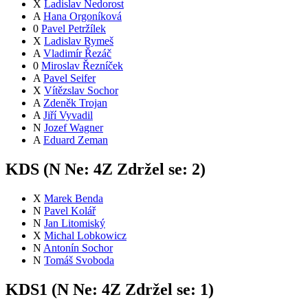
X
Ladislav Nedorost
A
Hana Orgoníková
0
Pavel Petržílek
X
Ladislav Rymeš
A
Vladimír Řezáč
0
Miroslav Řezníček
A
Pavel Seifer
X
Vítězslav Sochor
A
Zdeněk Trojan
A
Jiří Vyvadil
N
Jozef Wagner
A
Eduard Zeman
KDS (
N
Ne:
4
Z
Zdržel se:
2
)
X
Marek Benda
N
Pavel Kolář
N
Jan Litomiský
X
Michal Lobkowicz
N
Antonín Sochor
N
Tomáš Svoboda
KDS1 (
N
Ne:
4
Z
Zdržel se:
1
)