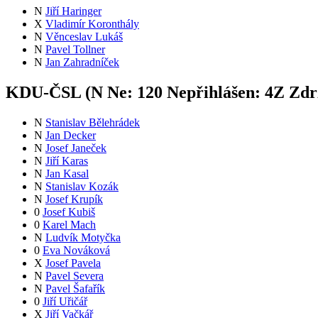
N
Jiří Haringer
X
Vladimír Koronthály
N
Věnceslav Lukáš
N
Pavel Tollner
N
Jan Zahradníček
KDU-ČSL (
N
Ne:
12
0
Nepřihlášen:
4
Z
Zdrž
N
Stanislav Bělehrádek
N
Jan Decker
N
Josef Janeček
N
Jiří Karas
N
Jan Kasal
N
Stanislav Kozák
N
Josef Krupík
0
Josef Kubiš
0
Karel Mach
N
Ludvík Motyčka
0
Eva Nováková
X
Josef Pavela
N
Pavel Severa
N
Pavel Šafařík
0
Jiří Uřičář
X
Jiří Vačkář