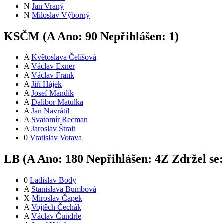
N
Jan Vraný
N
Miloslav Výborný
KSČM (
A
Ano:
9
0
Nepřihlášen:
1
)
A
Květoslava Čelišová
A
Václav Exner
A
Václav Frank
A
Jiří Hájek
A
Josef Mandík
A
Dalibor Matulka
A
Jan Navrátil
A
Svatomír Recman
A
Jaroslav Štrait
0
Vratislav Votava
LB (
A
Ano:
18
0
Nepřihlášen:
4
Z
Zdržel se
0
Ladislav Body
A
Stanislava Bumbová
X
Miroslav Čapek
A
Vojtěch Čechák
A
Václav Čundrle