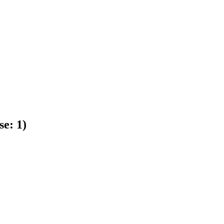
se:
1
)