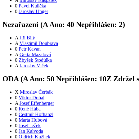
A
Miroslav Kašpárek
0
Pavel Kulička
0
Jaroslav Unger
Nezařazení (
A
Ano:
4
0
Nepřihlášen:
2
)
A
Jiří Bílý
A
Vlastimil Doubrava
0
Petr Kavan
A
Gerta Mazalová
0
Zbyšek Stodůlka
A
Jaroslav Vlček
ODA (
A
Ano:
5
0
Nepřihlášen:
10
Z
Zdržel 
X
Miroslav Čerbák
0
Viktor Dobal
A
Josef Effenberger
0
René Hába
0
Čestmír Hofhanzl
0
Marta Hubová
0
Josef Ježek
0
Jan Kalvoda
0
Oldřich Kužílek