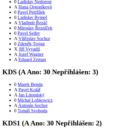
0
Ladislav Nedorost
A
Hana Orgoníková
0
Pavel Petržílek
0
Ladislav Rymeš
A
Vladimír Řezáč
0
Miroslav Řezníček
0
Pavel Seifer
A
Vítězslav Sochor
0
Zdeněk Trojan
X
Jiří Vyvadil
A
Jozef Wagner
A
Eduard Zeman
KDS (
A
Ano:
3
0
Nepřihlášen:
3
)
0
Marek Benda
A
Pavel Kolář
A
Jan Litomiský
0
Michal Lobkowicz
A
Antonín Sochor
0
Tomáš Svoboda
KDS1 (
A
Ano:
3
0
Nepřihlášen:
2
)