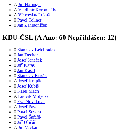
A
Jiří Haringer
A
Vladimír Koronthály
A
Věnceslav Lukáš
0
Pavel Tollner
0
Jan Zahradníček
KDU-ČSL (
A
Ano:
6
0
Nepřihlášen:
12
)
0
Stanislav Bělehrádek
0
Jan Decker
0
Josef Janeček
0
Jiří Karas
0
Jan Kasal
0
Stanislav Kozák
A
Josef Krupík
0
Josef Kubiš
0
Karel Mach
A
Ludvík Motyčka
0
Eva Nováková
A
Josef Pavela
0
Pavel Severa
0
Pavel Šafařík
0
Jiří Uřičář
A
Jiří Vačkář