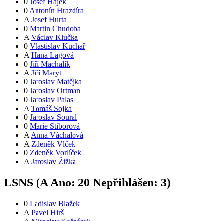
0
Josef Hájek
0
Antonín Hrazdíra
A
Josef Hurta
0
Martin Chudoba
A
Václav Klučka
0
Vlastislav Kuchař
A
Hana Lagová
0
Jiří Machalík
A
Jiří Maryt
0
Jaroslav Matějka
0
Jaroslav Ortman
0
Jaroslav Palas
A
Tomáš Sojka
0
Jaroslav Soural
0
Marie Stiborová
A
Anna Váchalová
A
Zdeněk Vlček
0
Zdeněk Vorlíček
A
Jaroslav Žižka
LSNS (
A
Ano:
2
0
Nepřihlášen:
3
)
0
Ladislav Blažek
A
Pavel Hirš