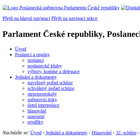
Přejít na hlavní navigaci
Přejít na navigaci sekce
Parlament České republiky, Poslane
Úvod
Poslanci a orgány
poslanci
poslanecké kluby
výbory, komise a delegace
Jednání a dokumenty
navržený pořad schůze
schválený pořad schůze
stenoprotokoly
sněmovní tisky
ústní interpelace
hlasování
usnesení
rejstříky
Nacházíte se:
Úvod
›
Jednání a dokumenty
›
Hlasování
›
32. schůze
›