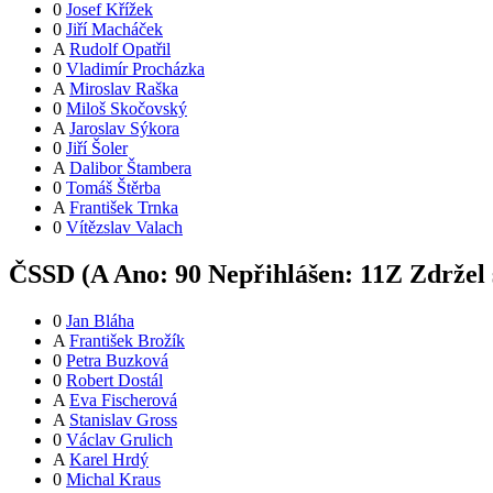
0
Josef Křížek
0
Jiří Macháček
A
Rudolf Opatřil
0
Vladimír Procházka
A
Miroslav Raška
0
Miloš Skočovský
A
Jaroslav Sýkora
0
Jiří Šoler
A
Dalibor Štambera
0
Tomáš Štěrba
A
František Trnka
0
Vítězslav Valach
ČSSD (
A
Ano:
9
0
Nepřihlášen:
11
Z
Zdržel 
0
Jan Bláha
A
František Brožík
0
Petra Buzková
0
Robert Dostál
A
Eva Fischerová
A
Stanislav Gross
0
Václav Grulich
A
Karel Hrdý
0
Michal Kraus