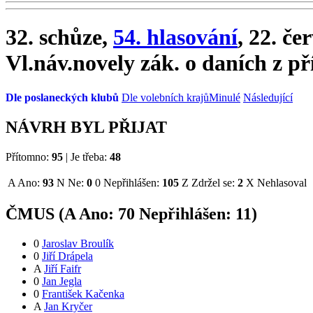
32. schůze,
54. hlasování
, 22. če
Vl.náv.novely zák. o daních z p
Dle poslaneckých klubů
Dle volebních krajů
Minulé
Následující
NÁVRH BYL PŘIJAT
Přítomno:
95
|
Je třeba:
48
A
Ano:
93
N
Ne:
0
0
Nepřihlášen:
105
Z
Zdržel se:
2
X
Nehlasoval
ČMUS (
A
Ano:
7
0
Nepřihlášen:
11
)
0
Jaroslav Broulík
0
Jiří Drápela
A
Jiří Faifr
0
Jan Jegla
0
František Kačenka
A
Jan Kryčer