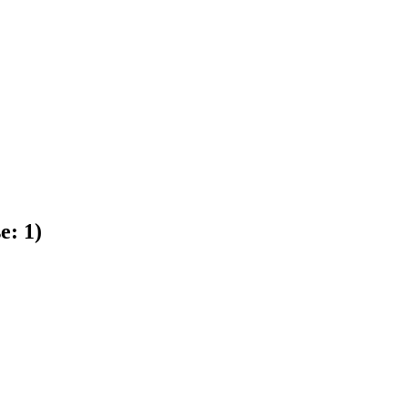
se:
1
)