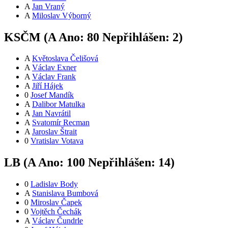
A
Jan Vraný
A
Miloslav Výborný
KSČM (
A
Ano:
8
0
Nepřihlášen:
2
)
A
Květoslava Čelišová
A
Václav Exner
A
Václav Frank
A
Jiří Hájek
0
Josef Mandík
A
Dalibor Matulka
A
Jan Navrátil
A
Svatomír Recman
A
Jaroslav Štrait
0
Vratislav Votava
LB (
A
Ano:
10
0
Nepřihlášen:
14
)
0
Ladislav Body
A
Stanislava Bumbová
0
Miroslav Čapek
0
Vojtěch Čechák
A
Václav Čundrle