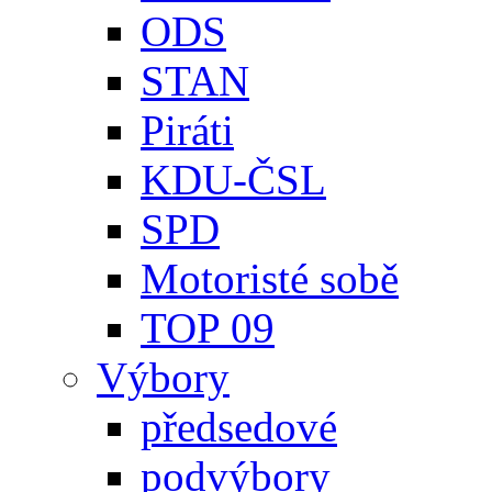
ODS
STAN
Piráti
KDU-ČSL
SPD
Motoristé sobě
TOP 09
Výbory
předsedové
podvýbory