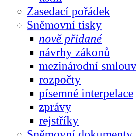
Zasedací pořádek
Sněmovní tisky
nově přidané
návrhy zákonů
mezinárodní smlou
rozpočty
písemné interpelace
zprávy
rejstříky
Sněmovní dokumenty