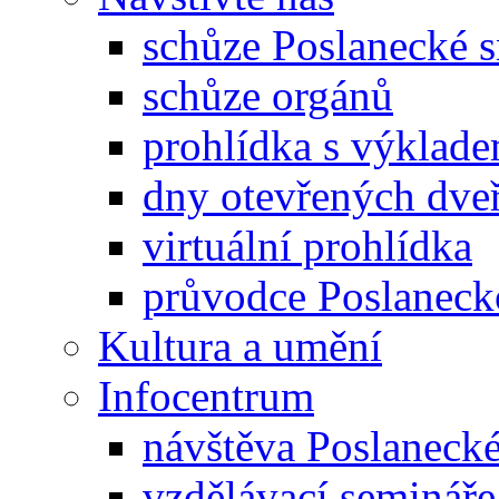
schůze Poslanecké
schůze orgánů
prohlídka s výklad
dny otevřených dveř
virtuální prohlídka
průvodce Poslanec
Kultura a umění
Infocentrum
návštěva Poslaneck
vzdělávací semináře