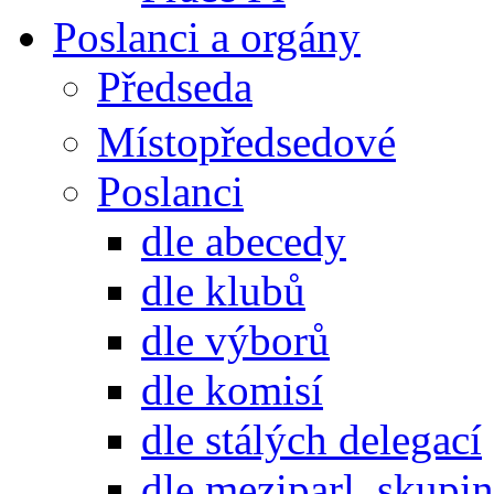
Poslanci a orgány
Předseda
Místopředsedové
Poslanci
dle abecedy
dle klubů
dle výborů
dle komisí
dle stálých delegací
dle meziparl. skupin