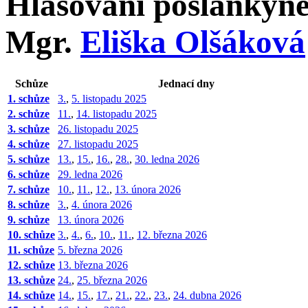
Hlasování poslankyn
Mgr.
Eliška Olšáková
Schůze
Jednací dny
1. schůze
3.
,
5. listopadu 2025
2. schůze
11.
,
14. listopadu 2025
3. schůze
26. listopadu 2025
4. schůze
27. listopadu 2025
5. schůze
13.
,
15.
,
16.
,
28.
,
30. ledna 2026
6. schůze
29. ledna 2026
7. schůze
10.
,
11.
,
12.
,
13. února 2026
8. schůze
3.
,
4. února 2026
9. schůze
13. února 2026
10. schůze
3.
,
4.
,
6.
,
10.
,
11.
,
12. března 2026
11. schůze
5. března 2026
12. schůze
13. března 2026
13. schůze
24.
,
25. března 2026
14. schůze
14.
,
15.
,
17.
,
21.
,
22.
,
23.
,
24. dubna 2026