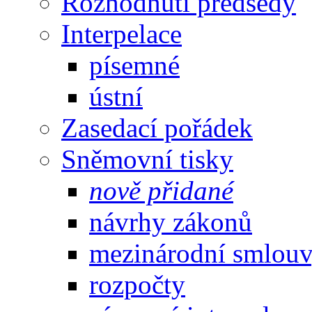
Rozhodnutí předsedy
Interpelace
písemné
ústní
Zasedací pořádek
Sněmovní tisky
nově přidané
návrhy zákonů
mezinárodní smlou
rozpočty