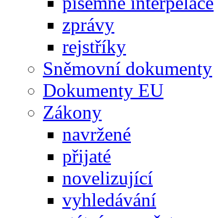
písemné interpelace
zprávy
rejstříky
Sněmovní dokumenty
Dokumenty EU
Zákony
navržené
přijaté
novelizující
vyhledávání