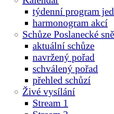
týdenní program je
harmonogram akcí
Schůze Poslanecké s
aktuální schůze
navržený pořad
schválený pořad
přehled schůzí
Živé vysílání
Stream 1