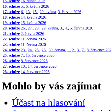
15. schůze
16. dubna 2026
16. schůze
5.
,
6. května 2026
17. schůze
6.
,
13.
,
15.
,
29. května
,
3. června 2026
18. schůze
14. května 2026
19. schůze
15. května 2026
20. schůze
26.
,
27.
,
28.
,
29. května
,
3.
,
4.
,
5. června 2026
21. schůze
2. června 2026
22. schůze
11. června 2026
23. schůze
11. června 2026
24. schůze
23.
,
24.
,
25.
,
26.
,
30. června
,
1.
,
2.
,
3.
,
7.
,
8. července 20
25. schůze
7.
,
15. července 2026
26. schůze
8. července 2026
27. schůze
10.
,
14. července 2026
28. schůze
14. července 2026
Mohlo by vás zajímat
Účast na hlasování