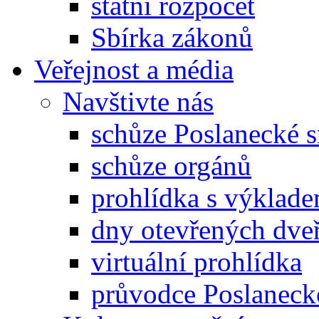
státní rozpočet
Sbírka zákonů
Veřejnost a média
Navštivte nás
schůze Poslanecké
schůze orgánů
prohlídka s výklad
dny otevřených dveř
virtuální prohlídka
průvodce Poslanec