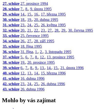
27. schůze
27. prosince 1994
28. schůze
7.
,
8.
,
9. února 1995
29. schůze
14.
,
15.
,
16.
,
17. března 1995
30. schůze
18.
,
19.
,
20. dubna 1995
31. schůze
23.
,
24.
,
25.
,
26. května 1995
32. schůze
20.
,
21.
,
22.
,
23.
,
27.
,
28.
,
29.
,
30. června 1995
33. schůze
25. července 1995
34. schůze
26.
,
27.
,
28. září 1995
35. schůze
18. října 1995
36. schůze
31. října
,
1.
,
2.
,
3. listopadu 1995
37. schůze
5.
,
6.
,
7.
,
8.
,
12.
,
13. prosince 1995
38. schůze
19.
,
20. prosince 1995
39. schůze
6.
,
7.
,
8.
,
9.
,
13.
,
14.
,
15.
,
21. února 1996
40. schůze
12.
,
13.
,
14.
,
15. března 1996
41. schůze
16. dubna 1996
42. schůze
23.
,
24.
,
25.
,
26. dubna 1996
43. schůze
26. dubna 1996
Mohlo by vás zajímat