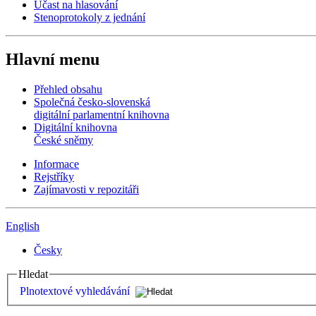
Účast na hlasování
Stenoprotokoly z jednání
Hlavní menu
Přehled obsahu
Společná česko-slovenská
digitální parlamentní knihovna
Digitální knihovna
České sněmy
Informace
Rejstříky
Zajímavosti v repozitáři
English
Česky
Hledat
Plnotextové vyhledávání