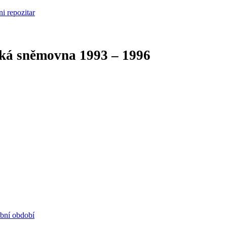
cká sněmovna
1993 – 1996
ební období