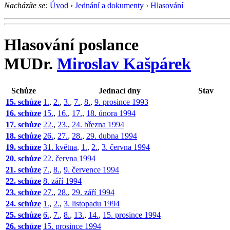
Nacházíte se:
Úvod
›
Jednání a dokumenty
›
Hlasování
Hlasování poslance
MUDr.
Miroslav Kašpárek
Schůze
Jednací dny
Stav
15. schůze
1.
,
2.
,
3.
,
7.
,
8.
,
9. prosince 1993
16. schůze
15.
,
16.
,
17.
,
18. února 1994
17. schůze
22.
,
23.
,
24. března 1994
18. schůze
26.
,
27.
,
28.
,
29. dubna 1994
19. schůze
31. května
,
1.
,
2.
,
3. června 1994
20. schůze
22. června 1994
21. schůze
7.
,
8.
,
9. července 1994
22. schůze
8. září 1994
23. schůze
27.
,
28.
,
29. září 1994
24. schůze
1.
,
2.
,
3. listopadu 1994
25. schůze
6.
,
7.
,
8.
,
13.
,
14.
,
15. prosince 1994
26. schůze
15. prosince 1994