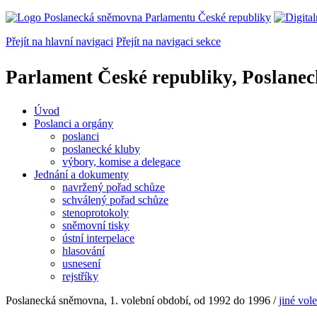
Přejít na hlavní navigaci
Přejít na navigaci sekce
Parlament České republiky, Poslane
Úvod
Poslanci a orgány
poslanci
poslanecké kluby
výbory, komise a delegace
Jednání a dokumenty
navržený pořad schůze
schválený pořad schůze
stenoprotokoly
sněmovní tisky
ústní interpelace
hlasování
usnesení
rejstříky
Poslanecká sněmovna, 1. volební období, od 1992 do 1996
/
jiné vol