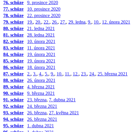
76. schůze
9. prosince 2020
77. schůze
10. prosince 2020
78. schůze
22. prosince 2020
79. schůze
19.
,
20.
,
22.
,
26.
,
27.
,
29. ledna
,
9.
,
10.
,
12. února 2021
80. schůze
21. ledna 2021
81. schůze
28. ledna 2021
82. schůze
10. února 2021
83. schůze
11. února 2021
84. schůze
19. února 2021
85. schůze
19. února 2021
86. schůze
18. února 2021
87. schůze
2.
,
3.
,
4.
,
5.
,
9.
,
10.
,
11.
,
12.
,
23.
,
24.
,
25. března 2021
88. schůze
26. února 2021
89. schůze
4. března 2021
90. schůze
9. března 2021
91. schůze
23. března
,
7. dubna 2021
92. schůze
24. března 2021
93. schůze
26. března
,
27. května 2021
94. schůze
26. března 2021
95. schůze
1. dubna 2021