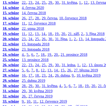
13. schůze
22.
,
23.
,
24.
,
25.
,
29.
,
30.
,
31. května
,
1.
,
12.
,
13. červn
14. schůze
4. června 2020
15. schůze
14. června 2018
16. schůze
26.
,
27.
,
28.
,
29. června
,
10. července 2018
17. schůze
11.
,
12. července 2018
18. schůze
22. srpna 2018
19. schůze
11.
,
12.
,
13.
,
14.
,
18.
,
19.
,
20.
,
21. září
,
2.
,
3. října 2018
20. schůze
23.
,
24.
,
25.
,
26.
,
30.
,
31. října
,
1.
,
2.
,
13.
,
14. listopadu
22. schůze
15. listopadu 2018
23. schůze
23. listopadu 2018
24. schůze
4.
,
5.
,
6.
,
7.
,
18.
,
19.
,
20.
,
21. prosince 2018
25. schůze
13. prosince 2018
26. schůze
22.
,
23.
,
24.
,
25.
,
29.
,
30.
,
31. ledna
,
1.
,
12.
,
13. února 
27. schůze
5.
,
6.
,
7.
,
8.
,
12.
,
13.
,
14.
,
15.
,
26.
,
27. března 2019
28. schůze
16.
,
17.
,
18.
,
23.
,
24.
,
26. dubna
,
9.
,
10. května 2019
29. schůze
25. dubna 2019
30. schůze
28.
,
29.
,
30.
,
31. května
,
4.
,
5.
,
6.
,
7.
,
18.
,
19.
,
20.
,
21. č
31. schůze
29.
,
30. května 2019
32. schůze
26.
,
27. června 2019
33. schůze
9.
,
10.
,
11.
,
12. července 2019