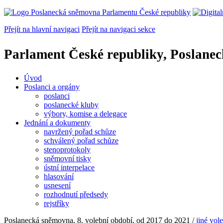
Přejít na hlavní navigaci
Přejít na navigaci sekce
Parlament České republiky, Poslane
Úvod
Poslanci a orgány
poslanci
poslanecké kluby
výbory, komise a delegace
Jednání a dokumenty
navržený pořad schůze
schválený pořad schůze
stenoprotokoly
sněmovní tisky
ústní interpelace
hlasování
usnesení
rozhodnutí předsedy
rejstříky
Poslanecká sněmovna, 8. volební období, od 2017 do 2021
/
jiné vol