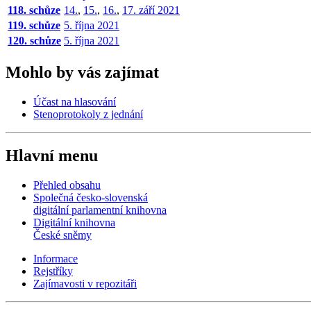
118. schůze
14.
,
15.
,
16.
,
17. září 2021
119. schůze
5. října 2021
120. schůze
5. října 2021
Mohlo by vás zajímat
Účast na hlasování
Stenoprotokoly z jednání
Hlavní menu
Přehled obsahu
Společná česko-slovenská
digitální parlamentní knihovna
Digitální knihovna
České sněmy
Informace
Rejstříky
Zajímavosti v repozitáři