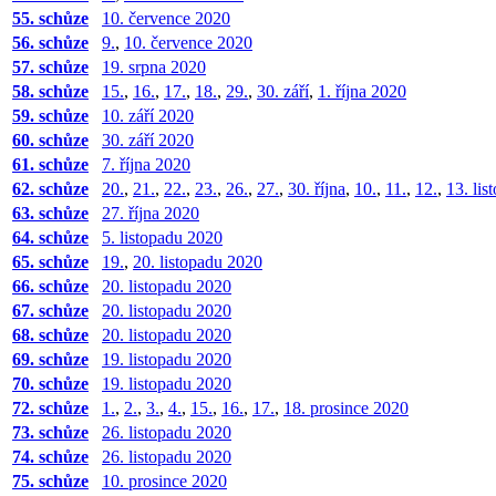
55. schůze
10. července 2020
56. schůze
9.
,
10. července 2020
57. schůze
19. srpna 2020
58. schůze
15.
,
16.
,
17.
,
18.
,
29.
,
30. září
,
1. října 2020
59. schůze
10. září 2020
60. schůze
30. září 2020
61. schůze
7. října 2020
62. schůze
20.
,
21.
,
22.
,
23.
,
26.
,
27.
,
30. října
,
10.
,
11.
,
12.
,
13. li
63. schůze
27. října 2020
64. schůze
5. listopadu 2020
65. schůze
19.
,
20. listopadu 2020
66. schůze
20. listopadu 2020
67. schůze
20. listopadu 2020
68. schůze
20. listopadu 2020
69. schůze
19. listopadu 2020
70. schůze
19. listopadu 2020
72. schůze
1.
,
2.
,
3.
,
4.
,
15.
,
16.
,
17.
,
18. prosince 2020
73. schůze
26. listopadu 2020
74. schůze
26. listopadu 2020
75. schůze
10. prosince 2020