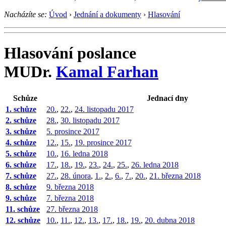
Nacházíte se:
Úvod
›
Jednání a dokumenty
›
Hlasování
Hlasování poslance
MUDr.
Kamal Farhan
Schůze
Jednací dny
1. schůze
20.
,
22.
,
24. listopadu 2017
2. schůze
28.
,
30. listopadu 2017
3. schůze
5. prosince 2017
4. schůze
12.
,
15.
,
19. prosince 2017
5. schůze
10.
,
16. ledna 2018
6. schůze
17.
,
18.
,
19.
,
23.
,
24.
,
25.
,
26. ledna 2018
7. schůze
27.
,
28. února
,
1.
,
2.
,
6.
,
7.
,
20.
,
21. března 2018
8. schůze
9. března 2018
9. schůze
7. března 2018
11. schůze
27. března 2018
12. schůze
10.
,
11.
,
12.
,
13.
,
17.
,
18.
,
19.
,
20. dubna 2018