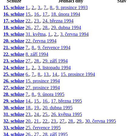
Schůze
Jednací dny
Stav
15. schůze
1.
,
2.
,
3.
,
7.
,
8.
,
9. prosince 1993
16. schůze
15.
,
16.
,
17.
,
18. února 1994
17. schůze
22.
,
23.
,
24. března 1994
18. schůze
26.
,
27.
,
28.
,
29. dubna 1994
19. schůze
31. května
,
1.
,
2.
,
3. června 1994
20. schůze
22. června 1994
21. schůze
7.
,
8.
,
9. července 1994
22. schůze
8. září 1994
23. schůze
27.
,
28.
,
29. září 1994
24. schůze
1.
,
2.
,
3. listopadu 1994
25. schůze
6.
,
7.
,
8.
,
13.
,
14.
,
15. prosince 1994
26. schůze
15. prosince 1994
27. schůze
27. prosince 1994
28. schůze
7.
,
8.
,
9. února 1995
29. schůze
14.
,
15.
,
16.
,
17. března 1995
30. schůze
18.
,
19.
,
20. dubna 1995
31. schůze
23.
,
24.
,
25.
,
26. května 1995
32. schůze
20.
,
21.
,
22.
,
23.
,
27.
,
28.
,
29.
,
30. června 1995
33. schůze
25. července 1995
34. schůze
26.
,
27.
,
28. září 1995