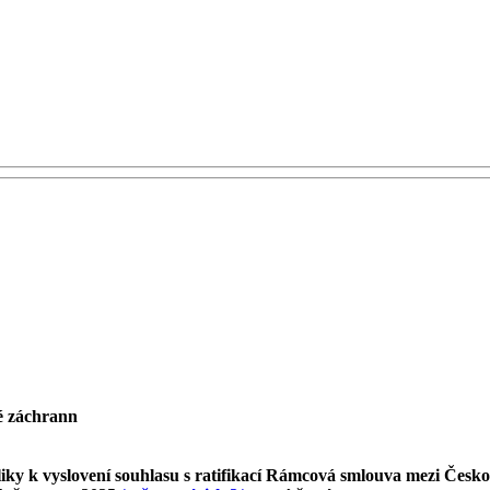
ké záchrann
ky k vyslovení souhlasu s ratifikací Rámcová smlouva mezi Česko