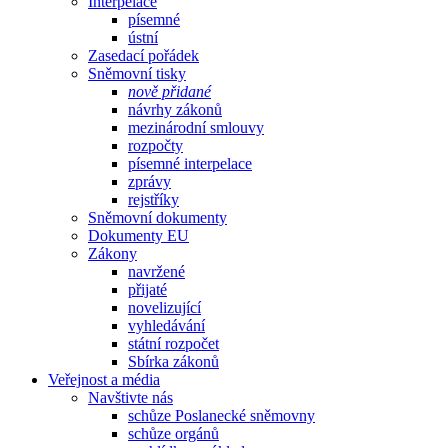
Interpelace
písemné
ústní
Zasedací pořádek
Sněmovní tisky
nově přidané
návrhy zákonů
mezinárodní smlouvy
rozpočty
písemné interpelace
zprávy
rejstříky
Sněmovní dokumenty
Dokumenty EU
Zákony
navržené
přijaté
novelizující
vyhledávání
státní rozpočet
Sbírka zákonů
Veřejnost a média
Navštivte nás
schůze Poslanecké sněmovny
schůze orgánů