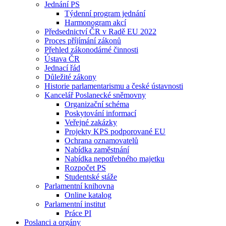
Jednání PS
Týdenní program jednání
Harmonogram akcí
Předsednictví ČR v Radě EU 2022
Proces příjímání zákonů
Přehled zákonodárné činnosti
Ústava ČR
Jednací řád
Důležité zákony
Historie parlamentarismu a české ústavnosti
Kancelář Poslanecké sněmovny
Organizační schéma
Poskytování informací
Veřejné zakázky
Projekty KPS podporované EU
Ochrana oznamovatelů
Nabídka zaměstnání
Nabídka nepotřebného majetku
Rozpočet PS
Studentské stáže
Parlamentní knihovna
Online katalog
Parlamentní institut
Práce PI
Poslanci a orgány