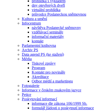
prohlídka s výkladem
dny otevřených dveří
virtuální prohlídka
průvodce Poslaneckou sněmovnou
Kultura a umění
Infocentrum
návštěva Poslanecké sněmovny
vzdělávací semináře
informační materiály
kontakt
Parlamentní knihovna
Archiv PS
Data agend PS (ke stažení)
Média
Tiskové zprávy
Program
Kontakt pro novináře
Akreditace
Odbor médií a marketingu
Fotogalerie
Informace v českém znakovém jazyce
Petice
Poskytování informací
informace dle zákona 106/1999 Sb.
formulář žádosti o poskytnutí informace