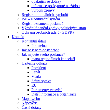
opakující se dotazy
informace poskytnuté na žádost
výroční zprávy
Registr komunálních symbolů
ISP – Notifikační systém
Registr oznámení poslanců
Výroční finanční zprávy politických stran
Ochrana osobních údajů (GDPR)
Kontakt
Kontaktní údaje
Podatelna
Jak se k nám dostanete?
Jak najdete svého poslance?
mapa regionálních kanceláří
Užitečné odkazy
Prezident
Senát
Vláda
Státní správa
EU
Parlamenty ve světě
Další informace a organizace
Mapa webu
Nápověda
Časté dotazy