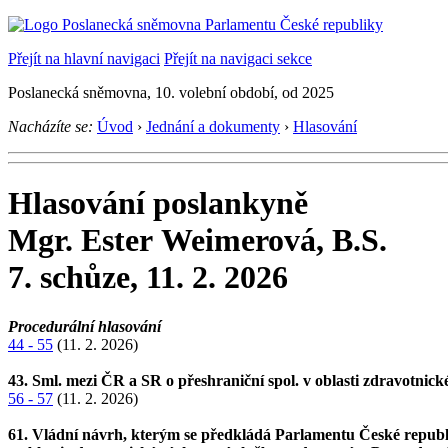
Přejít na hlavní navigaci
Přejít na navigaci sekce
Poslanecká sněmovna, 10. volební období, od 2025
Nacházíte se:
Úvod
›
Jednání a dokumenty
›
Hlasování
Hlasování poslankyně
Mgr. Ester Weimerová, B.S.
7. schůze, 11. 2. 2026
Procedurální hlasování
44 - 55
(11. 2. 2026)
43. Sml. mezi ČR a SR o přeshraniční spol. v oblasti zdravotnic
56 - 57
(11. 2. 2026)
61. Vládní návrh, kterým se předkládá Parlamentu České republi