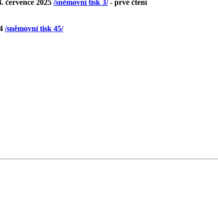
4. července 2025
/sněmovní tisk 3/
- prvé čtení
24
/sněmovní tisk 45/