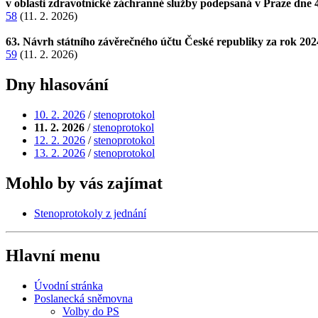
v oblasti zdravotnické záchranné služby podepsaná v Praze dne 
58
(11. 2. 2026)
63. Návrh státního závěrečného účtu České republiky za rok 20
59
(11. 2. 2026)
Dny hlasování
10. 2. 2026
/
stenoprotokol
11. 2. 2026
/
stenoprotokol
12. 2. 2026
/
stenoprotokol
13. 2. 2026
/
stenoprotokol
Mohlo by vás zajímat
Stenoprotokoly z jednání
Hlavní menu
Úvodní stránka
Poslanecká sněmovna
Volby do PS