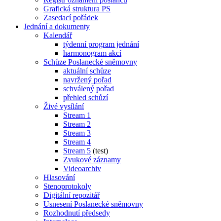
Grafická struktura PS
Zasedací pořádek
Jednání a dokumenty
Kalendář
týdenní program jednání
harmonogram akcí
Schůze Poslanecké sněmovny
aktuální schůze
navržený pořad
schválený pořad
přehled schůzí
Živé vysílání
Stream 1
Stream 2
Stream 3
Stream 4
Stream 5
(test)
Zvukové záznamy
Videoarchiv
Hlasování
Stenoprotokoly
Digitální repozitář
Usnesení Poslanecké sněmovny
Rozhodnutí předsedy