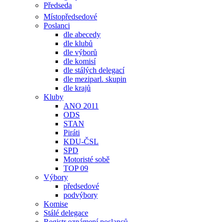
Předseda
Místopředsedové
Poslanci
dle abecedy
dle klubů
dle výborů
dle komisí
dle stálých delegací
dle meziparl. skupin
dle krajů
Kluby
ANO 2011
ODS
STAN
Piráti
KDU-ČSL
SPD
Motoristé sobě
TOP 09
Výbory
předsedové
podvýbory
Komise
Stálé delegace
Registr oznámení poslanců