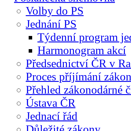
Volby do PS
Jednání PS
Týdenní program je
Harmonogram akcí
Předsednictví ČR v R
Proces příjímání záko
Přehled zákonodárné č
Ústava ČR
Jednací řád
Důležité zákony