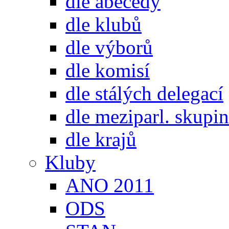
dle abecedy
dle klubů
dle výborů
dle komisí
dle stálých delegací
dle meziparl. skupin
dle krajů
Kluby
ANO 2011
ODS