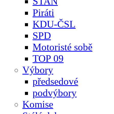
STAN
Piráti
KDU-ČSL
SPD
Motoristé sobě
TOP 09
Výbory
předsedové
podvýbory
Komise