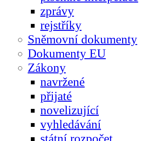
zprávy
rejstříky
Sněmovní dokumenty
Dokumenty EU
Zákony
navržené
přijaté
novelizující
vyhledávání
státní rozpočet