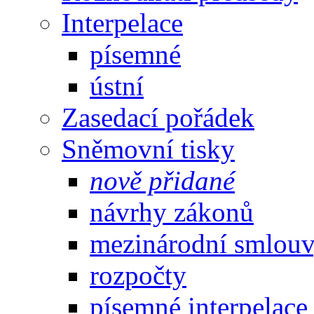
Interpelace
písemné
ústní
Zasedací pořádek
Sněmovní tisky
nově přidané
návrhy zákonů
mezinárodní smlou
rozpočty
písemné interpelace