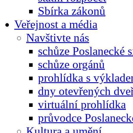
Sbírka zákonů
Veřejnost a média
Navštivte nás
schůze Poslanecké
schůze orgánů
prohlídka s výklad
dny otevřených dveř
virtuální prohlídka
průvodce Poslanec
Kultura a umění