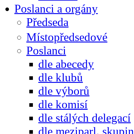
Poslanci a orgány
Předseda
Místopředsedové
Poslanci
dle abecedy
dle klubů
dle výborů
dle komisí
dle stálých delegací
dle meziparl. skupin