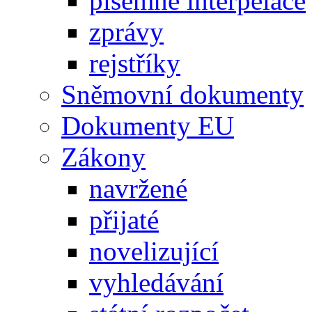
písemné interpelace
zprávy
rejstříky
Sněmovní dokumenty
Dokumenty EU
Zákony
navržené
přijaté
novelizující
vyhledávání