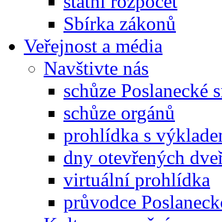
státní rozpočet
Sbírka zákonů
Veřejnost a média
Navštivte nás
schůze Poslanecké
schůze orgánů
prohlídka s výklad
dny otevřených dveř
virtuální prohlídka
průvodce Poslanec