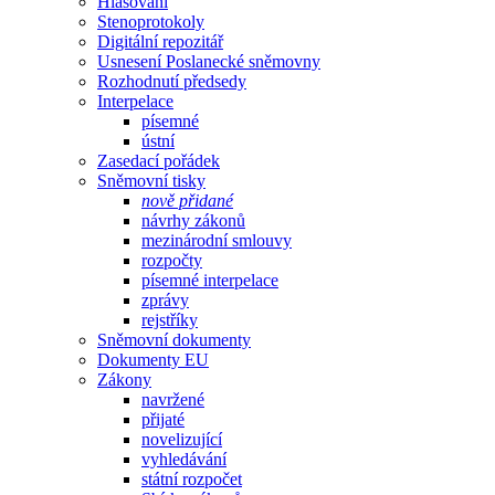
Hlasování
Stenoprotokoly
Digitální repozitář
Usnesení Poslanecké sněmovny
Rozhodnutí předsedy
Interpelace
písemné
ústní
Zasedací pořádek
Sněmovní tisky
nově přidané
návrhy zákonů
mezinárodní smlouvy
rozpočty
písemné interpelace
zprávy
rejstříky
Sněmovní dokumenty
Dokumenty EU
Zákony
navržené
přijaté
novelizující
vyhledávání
státní rozpočet