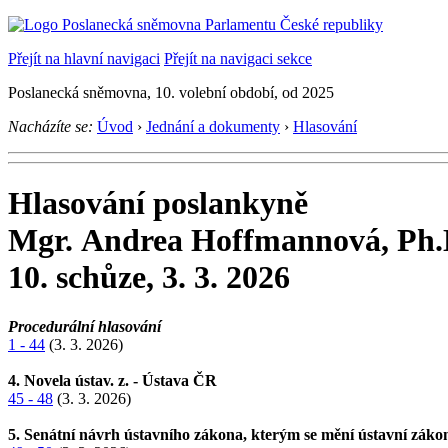
Přejít na hlavní navigaci
Přejít na navigaci sekce
Poslanecká sněmovna, 10. volební období, od 2025
Nacházíte se:
Úvod
›
Jednání a dokumenty
›
Hlasování
Hlasování poslankyně
Mgr. Andrea Hoffmannová, Ph.
10. schůze, 3. 3. 2026
Procedurální hlasování
1 - 44
(3. 3. 2026)
4. Novela ústav. z. - Ústava ČR
45 - 48
(3. 3. 2026)
5. Senátní návrh ústavního zákona, kterým se mění ústavní zákon