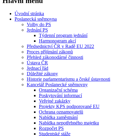
Hlavní menu
Úvodní stránka
Poslanecká sněmovna
Volby do PS
Jednání PS
Týdenní program jednání
Harmonogram akcí
Předsednictví ČR v Radě EU 2022
Proces příjímání zákonů
Přehled zákonodárné činnosti
Ústava ČR
Jednací řád
Důležité zákony
Historie parlamentarismu a české ústavnosti
Kancelář Poslanecké sněmovny
Organizační schéma
Poskytování informací
Veřejné zakázky
Projekty KPS podporované EU
Ochrana oznamovatelů
Nabídka zaměstnání
Nabídka nepotřebného majetku
Rozpočet PS
Studentské stáže