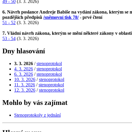
49 - 50
(3. 3. 2026)
6. Návrh poslance Andreje Babiše na vydání zákona, kterým se mě
pozdějších předpisů
/sněmovní tisk 78/
- prvé čtení
51 - 52
(3. 3. 2026)
7. Vládní návrh zákona, kterým se mění některé zákony v oblast
53 - 54
(3. 3. 2026)
Dny hlasování
3. 3. 2026
/
stenoprotokol
4. 3. 2026
/
stenoprotokol
6. 3. 2026
/
stenoprotokol
10. 3. 2026
/
stenoprotokol
11. 3. 2026
/
stenoprotokol
12. 3. 2026
/
stenoprotokol
Mohlo by vás zajímat
Stenoprotokoly z jednání