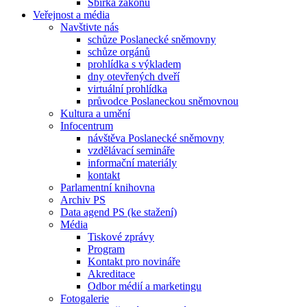
Sbírka zákonů
Veřejnost a média
Navštivte nás
schůze Poslanecké sněmovny
schůze orgánů
prohlídka s výkladem
dny otevřených dveří
virtuální prohlídka
průvodce Poslaneckou sněmovnou
Kultura a umění
Infocentrum
návštěva Poslanecké sněmovny
vzdělávací semináře
informační materiály
kontakt
Parlamentní knihovna
Archiv PS
Data agend PS (ke stažení)
Média
Tiskové zprávy
Program
Kontakt pro novináře
Akreditace
Odbor médií a marketingu
Fotogalerie