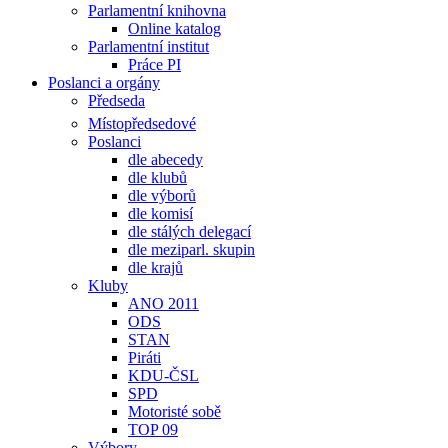
Parlamentní knihovna
Online katalog
Parlamentní institut
Práce PI
Poslanci a orgány
Předseda
Místopředsedové
Poslanci
dle abecedy
dle klubů
dle výborů
dle komisí
dle stálých delegací
dle meziparl. skupin
dle krajů
Kluby
ANO 2011
ODS
STAN
Piráti
KDU-ČSL
SPD
Motoristé sobě
TOP 09
Výbory