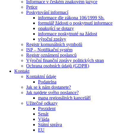
Informace v českém znakovém jazyce
Petice
Poskytování informací
informace dle zákona 106/1999 Sb.
formulář žádosti o poskytnutí informace
opakující se dotazy
informace poskytnuté na žádost
výroční zprávy
Registr komunálních symbolů
ISP – Notifikační systém
Registr oznámení poslanců
Výroční finanční zprávy politických stran
Ochrana osobních údajů (GDPR)
Kontakt
Kontaktní údaje
Podatelna
Jak se k nám dostanete?
Jak najdete svého poslance?
mapa regionálních kanceláří
Užitečné odkazy
Prezident
Senát
Vláda
Státní správa
EU