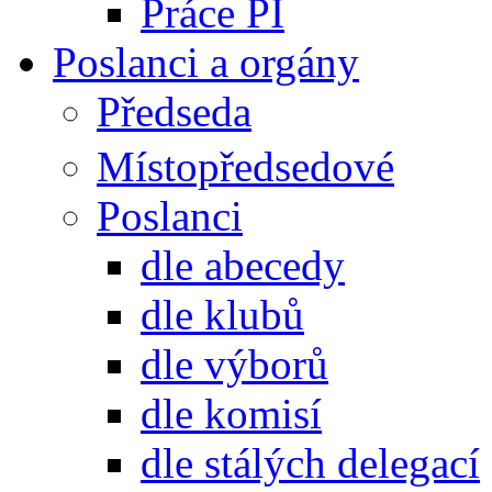
Práce PI
Poslanci a orgány
Předseda
Místopředsedové
Poslanci
dle abecedy
dle klubů
dle výborů
dle komisí
dle stálých delegací