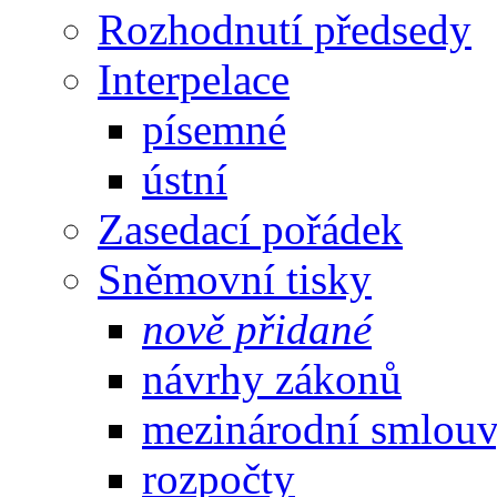
Rozhodnutí předsedy
Interpelace
písemné
ústní
Zasedací pořádek
Sněmovní tisky
nově přidané
návrhy zákonů
mezinárodní smlou
rozpočty