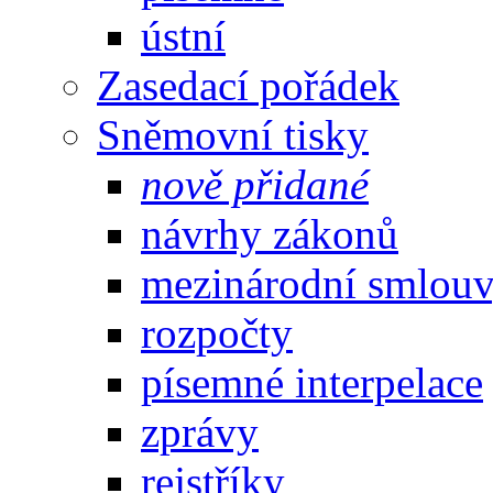
ústní
Zasedací pořádek
Sněmovní tisky
nově přidané
návrhy zákonů
mezinárodní smlou
rozpočty
písemné interpelace
zprávy
rejstříky