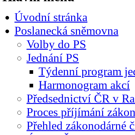
Úvodní stránka
Poslanecká sněmovna
Volby do PS
Jednání PS
Týdenní program je
Harmonogram akcí
Předsednictví ČR v R
Proces příjímání záko
Přehled zákonodárné č