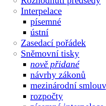
Rozhodnutí předsedy
Interpelace
písemné
ústní
Zasedací pořádek
Sněmovní tisky
nově přidané
návrhy zákonů
mezinárodní smlou
rozpočty