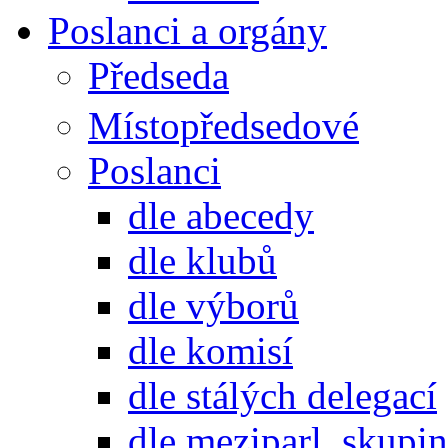
Poslanci a orgány
Předseda
Místopředsedové
Poslanci
dle abecedy
dle klubů
dle výborů
dle komisí
dle stálých delegací
dle meziparl. skupin