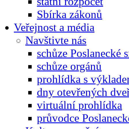
státní rozpočet
Sbírka zákonů
Veřejnost a média
Navštivte nás
schůze Poslanecké
schůze orgánů
prohlídka s výklad
dny otevřených dveř
virtuální prohlídka
průvodce Poslanec