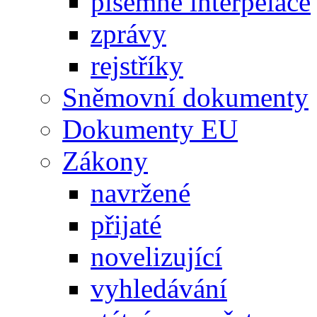
písemné interpelace
zprávy
rejstříky
Sněmovní dokumenty
Dokumenty EU
Zákony
navržené
přijaté
novelizující
vyhledávání