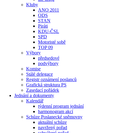
Kluby
ANO 2011
ODS
STAN
Piráti
KDU-ČSL
SPD
Motoristé sobě
TOP 09
Výbory
předsedové
podvýbory
Komise
Stálé delegace
Registr oznámení poslanců
Grafická struktura PS
Zasedací pořádek
Jednání a dokumenty
Kalendář
týdenní program jednání
harmonogram akcí
Schůze Poslanecké sněmovny
aktuální schůze
navržený pořad
schválený pořad