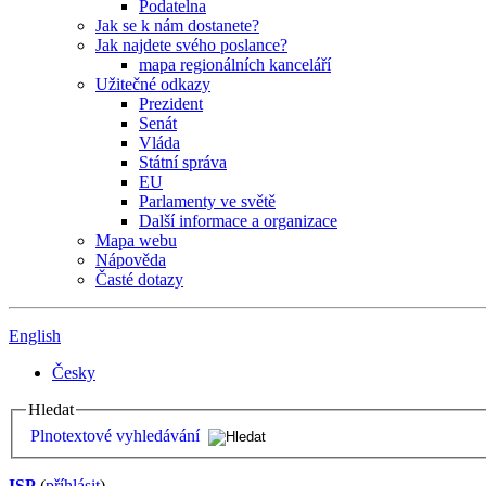
Podatelna
Jak se k nám dostanete?
Jak najdete svého poslance?
mapa regionálních kanceláří
Užitečné odkazy
Prezident
Senát
Vláda
Státní správa
EU
Parlamenty ve světě
Další informace a organizace
Mapa webu
Nápověda
Časté dotazy
English
Česky
Hledat
Plnotextové vyhledávání
ISP
(
příhlásit
)