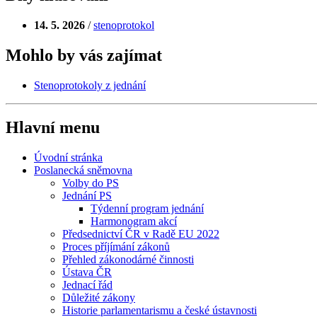
14. 5. 2026
/
stenoprotokol
Mohlo by vás zajímat
Stenoprotokoly z jednání
Hlavní menu
Úvodní stránka
Poslanecká sněmovna
Volby do PS
Jednání PS
Týdenní program jednání
Harmonogram akcí
Předsednictví ČR v Radě EU 2022
Proces příjímání zákonů
Přehled zákonodárné činnosti
Ústava ČR
Jednací řád
Důležité zákony
Historie parlamentarismu a české ústavnosti