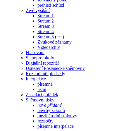
přehled schůzí
Živé vysílání
Stream 1
Stream 2
Stream 3
Stream 4
Stream 5
(test)
Zvukové záznamy
Videoarchiv
Hlasování
Stenoprotokoly
Digitální repozitář
Usnesení Poslanecké sněmovny
Rozhodnutí předsedy
Interpelace
písemné
ústní
Zasedací pořádek
Sněmovní tisky
nově přidané
návrhy zákonů
mezinárodní smlouvy
rozpočty
písemné interpelace