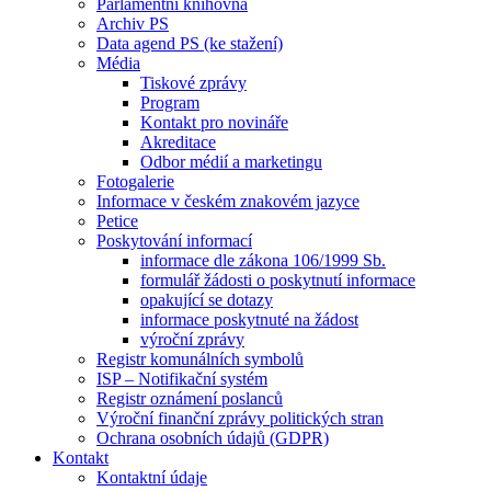
Parlamentní knihovna
Archiv PS
Data agend PS (ke stažení)
Média
Tiskové zprávy
Program
Kontakt pro novináře
Akreditace
Odbor médií a marketingu
Fotogalerie
Informace v českém znakovém jazyce
Petice
Poskytování informací
informace dle zákona 106/1999 Sb.
formulář žádosti o poskytnutí informace
opakující se dotazy
informace poskytnuté na žádost
výroční zprávy
Registr komunálních symbolů
ISP – Notifikační systém
Registr oznámení poslanců
Výroční finanční zprávy politických stran
Ochrana osobních údajů (GDPR)
Kontakt
Kontaktní údaje