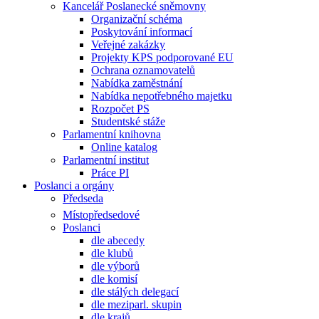
Kancelář Poslanecké sněmovny
Organizační schéma
Poskytování informací
Veřejné zakázky
Projekty KPS podporované EU
Ochrana oznamovatelů
Nabídka zaměstnání
Nabídka nepotřebného majetku
Rozpočet PS
Studentské stáže
Parlamentní knihovna
Online katalog
Parlamentní institut
Práce PI
Poslanci a orgány
Předseda
Místopředsedové
Poslanci
dle abecedy
dle klubů
dle výborů
dle komisí
dle stálých delegací
dle meziparl. skupin
dle krajů