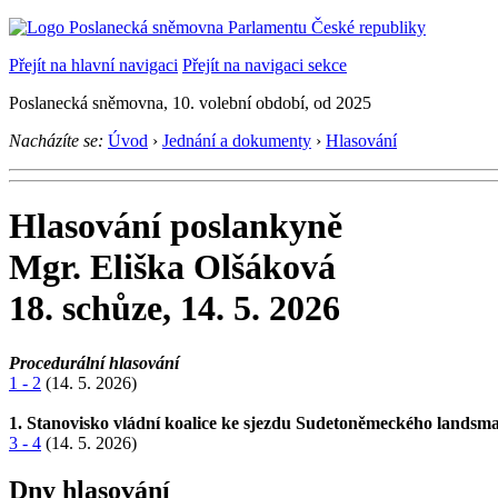
Přejít na hlavní navigaci
Přejít na navigaci sekce
Poslanecká sněmovna, 10. volební období, od 2025
Nacházíte se:
Úvod
›
Jednání a dokumenty
›
Hlasování
Hlasování poslankyně
Mgr. Eliška Olšáková
18. schůze, 14. 5. 2026
Procedurální hlasování
1 - 2
(14. 5. 2026)
1. Stanovisko vládní koalice ke sjezdu Sudetoněmeckého landsma
3 - 4
(14. 5. 2026)
Dny hlasování