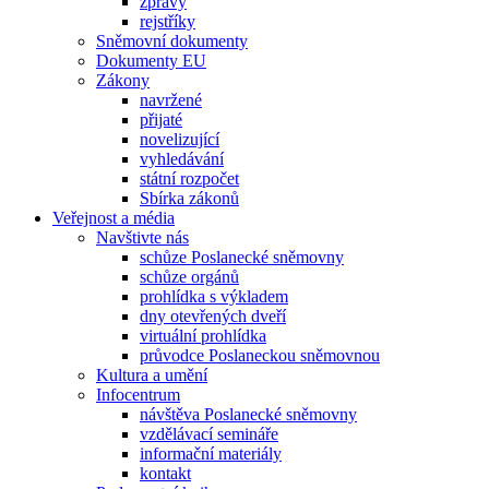
zprávy
rejstříky
Sněmovní dokumenty
Dokumenty EU
Zákony
navržené
přijaté
novelizující
vyhledávání
státní rozpočet
Sbírka zákonů
Veřejnost a média
Navštivte nás
schůze Poslanecké sněmovny
schůze orgánů
prohlídka s výkladem
dny otevřených dveří
virtuální prohlídka
průvodce Poslaneckou sněmovnou
Kultura a umění
Infocentrum
návštěva Poslanecké sněmovny
vzdělávací semináře
informační materiály
kontakt