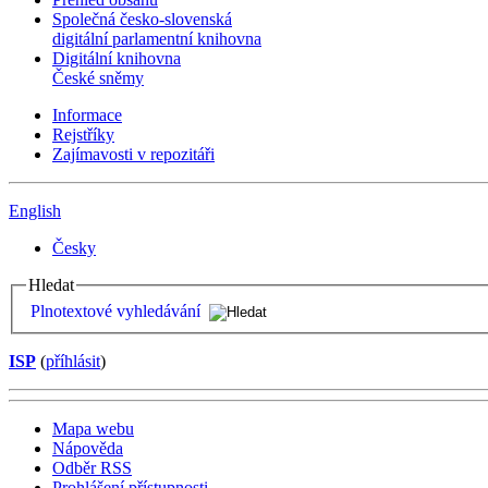
Společná česko-slovenská
digitální parlamentní knihovna
Digitální knihovna
České sněmy
Informace
Rejstříky
Zajímavosti v repozitáři
English
Česky
Hledat
Plnotextové vyhledávání
ISP
(
příhlásit
)
Mapa webu
Nápověda
Odběr RSS
Prohlášení přístupnosti