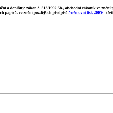
ní a doplňuje zákon č. 513/1992 Sb., obchodní zákoník ve znění po
ých papírů, ve znění pozdějších předpisů
/sněmovní tisk 2005/
- třet