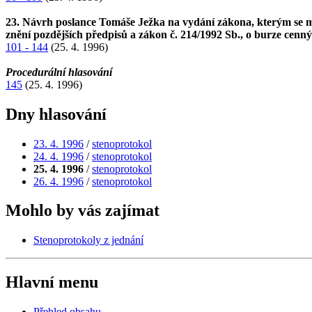
23. Návrh poslance Tomáše Ježka na vydání zákona, kterým se mě
znění pozdějších předpisů a zákon č. 214/1992 Sb., o burze cenn
101 - 144
(25. 4. 1996)
Procedurální hlasování
145
(25. 4. 1996)
Dny hlasování
23. 4. 1996
/
stenoprotokol
24. 4. 1996
/
stenoprotokol
25. 4. 1996
/
stenoprotokol
26. 4. 1996
/
stenoprotokol
Mohlo by vás zajímat
Stenoprotokoly z jednání
Hlavní menu
Přehled obsahu