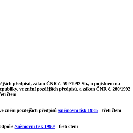
ějších předpisů, zákon ČNR č. 592/1992 Sb., o pojistném na
republiky, ve znění pozdějších předpisů, a zákon ČNR č. 280/1992
řetí čtení
 ve znění pozdějších předpisů
/sněmovní tisk 1981/
- třetí čtení
 podpoře
/sněmovní tisk 1990/
- třetí čtení