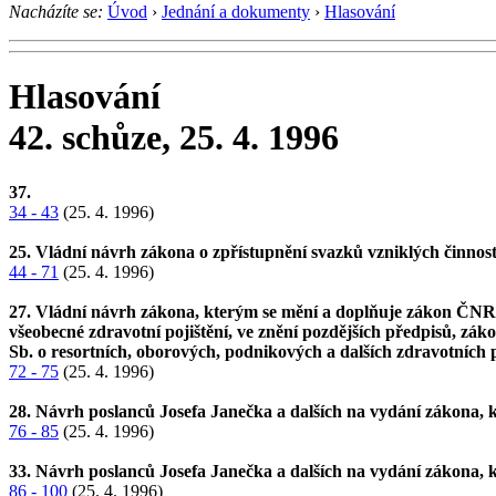
Nacházíte se:
Úvod
›
Jednání a dokumenty
›
Hlasování
Hlasování
42. schůze, 25. 4. 1996
37.
34 - 43
(25. 4. 1996)
25. Vládní návrh zákona o zpřístupnění svazků vzniklých činnost
44 - 71
(25. 4. 1996)
27. Vládní návrh zákona, kterým se mění a doplňuje zákon ČNR č
všeobecné zdravotní pojištění, ve znění pozdějších předpisů, zá
Sb. o resortních, oborových, podnikových a dalších zdravotních 
72 - 75
(25. 4. 1996)
28. Návrh poslanců Josefa Janečka a dalších na vydání zákona, k
76 - 85
(25. 4. 1996)
33. Návrh poslanců Josefa Janečka a dalších na vydání zákona, k
86 - 100
(25. 4. 1996)