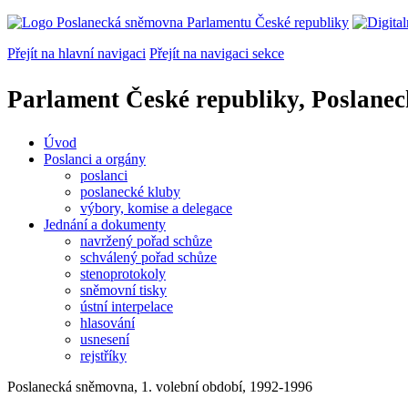
Přejít na hlavní navigaci
Přejít na navigaci sekce
Parlament České republiky, Poslane
Úvod
Poslanci a orgány
poslanci
poslanecké kluby
výbory, komise a delegace
Jednání a dokumenty
navržený pořad schůze
schválený pořad schůze
stenoprotokoly
sněmovní tisky
ústní interpelace
hlasování
usnesení
rejstříky
Poslanecká sněmovna, 1. volební období, 1992-1996