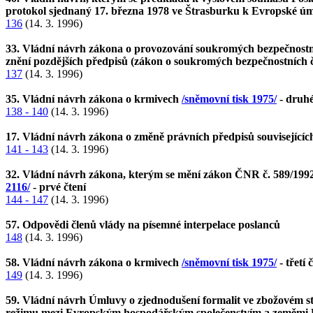
protokol sjednaný 17. března 1978 ve Štrasburku k Evropské ú
136
(14. 3. 1996)
33. Vládní návrh zákona o provozování soukromých bezpečnostníc
znění pozdějších předpisů (zákon o soukromých bezpečnostních 
137
(14. 3. 1996)
35. Vládní návrh zákona o krmivech
/sněmovní tisk 1975/
- druhé
138 - 140
(14. 3. 1996)
17. Vládní návrh zákona o změně právních předpisů souvisejících
141 - 143
(14. 3. 1996)
32. Vládní návrh zákona, kterým se mění zákon ČNR č. 589/1992 S
2116/
- prvé čtení
144 - 147
(14. 3. 1996)
57. Odpovědi členů vlády na písemné interpelace poslanců
148
(14. 3. 1996)
58. Vládní návrh zákona o krmivech
/sněmovní tisk 1975/
- třetí 
149
(14. 3. 1996)
59. Vládní návrh Úmluvy o zjednodušení formalit ve zbožovém
režimu mezi Evropským hospodářským společenstvím a zeměmi 