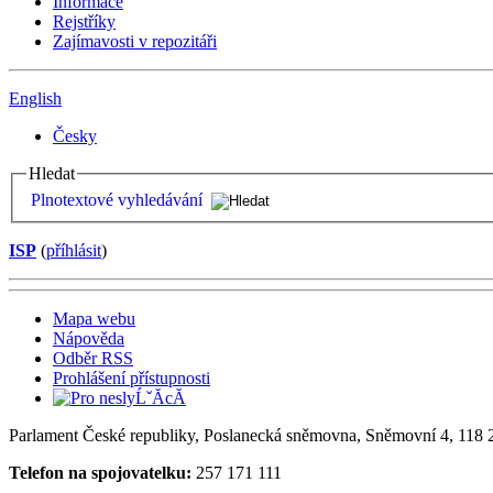
Informace
Rejstříky
Zajímavosti v repozitáři
English
Česky
Hledat
Plnotextové vyhledávání
ISP
(
příhlásit
)
Mapa webu
Nápověda
Odběr RSS
Prohlášení přístupnosti
Parlament České republiky, Poslanecká sněmovna, Sněmovní 4, 118 2
Telefon na spojovatelku:
257 171 111