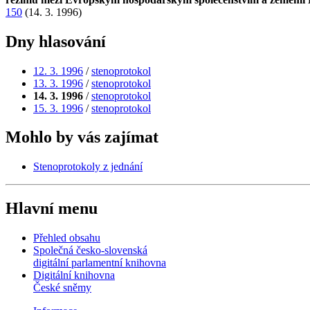
150
(14. 3. 1996)
Dny hlasování
12. 3. 1996
/
stenoprotokol
13. 3. 1996
/
stenoprotokol
14. 3. 1996
/
stenoprotokol
15. 3. 1996
/
stenoprotokol
Mohlo by vás zajímat
Stenoprotokoly z jednání
Hlavní menu
Přehled obsahu
Společná česko-slovenská
digitální parlamentní knihovna
Digitální knihovna
České sněmy