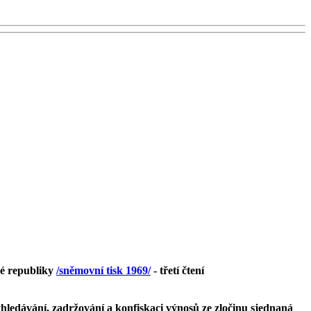
ké republiky
/sněmovní tisk 1969/
- třetí čtení
ledávání, zadržování a konfiskaci výnosů ze zločinu sjednaná