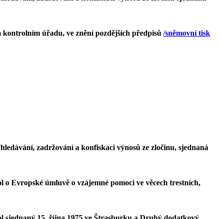
m kontrolním úřadu, ve znění pozdějších předpisů
/sněmovní tisk
ledávání, zadržování a konfiskaci výnosů ze zločinu, sjednaná
l o Evropské úmluvě o vzájemné pomoci ve věcech trestních,
l sjednaný 15. října 1975 ve Štrasburku a Druhý dodatkový