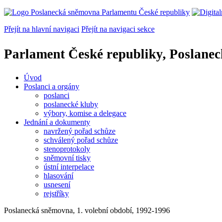
Přejít na hlavní navigaci
Přejít na navigaci sekce
Parlament České republiky, Poslane
Úvod
Poslanci a orgány
poslanci
poslanecké kluby
výbory, komise a delegace
Jednání a dokumenty
navržený pořad schůze
schválený pořad schůze
stenoprotokoly
sněmovní tisky
ústní interpelace
hlasování
usnesení
rejstříky
Poslanecká sněmovna, 1. volební období, 1992-1996