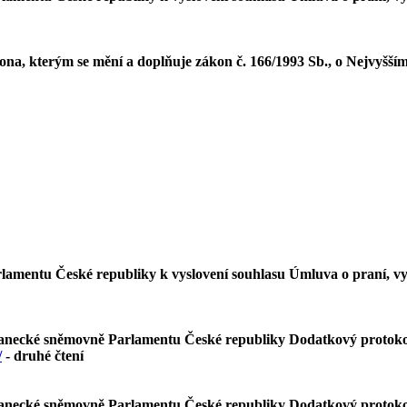
na, kterým se mění a doplňuje zákon č. 166/1993 Sb., o Nejvyšší
amentu České republiky k vyslovení souhlasu Úmluva o praní, vyh
slanecké sněmovně Parlamentu České republiky Dodatkový protoko
/
- druhé čtení
slanecké sněmovně Parlamentu České republiky Dodatkový protoko