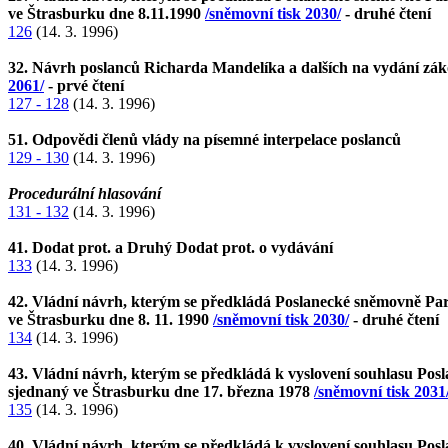
ve Štrasburku dne 8.11.1990
/sněmovní tisk 2030/
- druhé čtení
126
(14. 3. 1996)
32. Návrh poslanců Richarda Mandelíka a dalších na vydání záko
2061/
- prvé čtení
127 - 128
(14. 3. 1996)
51. Odpovědi členů vlády na písemné interpelace poslanců
129 - 130
(14. 3. 1996)
Procedurální hlasování
131 - 132
(14. 3. 1996)
41. Dodat prot. a Druhý Dodat prot. o vydávání
133
(14. 3. 1996)
42. Vládní návrh, kterým se předkládá Poslanecké sněmovně Parl
ve Štrasburku dne 8. 11. 1990
/sněmovní tisk 2030/
- druhé čtení
134
(14. 3. 1996)
43. Vládní návrh, kterým se předkládá k vyslovení souhlasu Po
sjednaný ve Štrasburku dne 17. března 1978
/sněmovní tisk 2031
135
(14. 3. 1996)
40. Vládní návrh, kterým se předkládá k vyslovení souhlasu Po