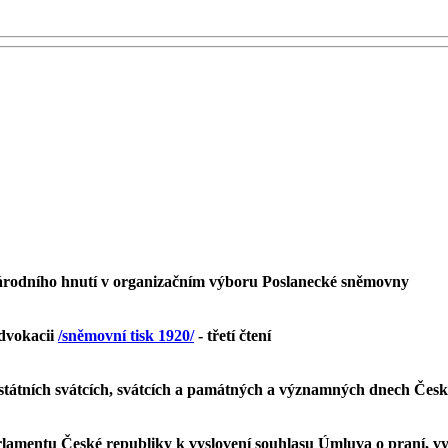
árodního hnutí v organizačním výboru Poslanecké sněmovny
advokacii
/sněmovní tisk 1920/
- třetí čtení
 státních svátcích, svátcích a památných a významných dnech Čes
amentu České republiky k vyslovení souhlasu Úmluva o praní, vyh