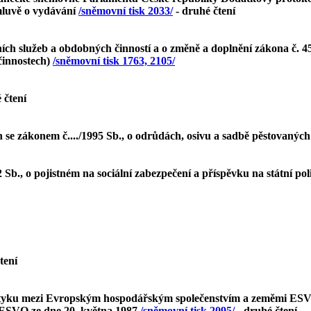
mluvě o vydávání
/sněmovní tisk 2033/
- druhé čtení
h služeb a obdobných činností a o změně a doplnění zákona č. 45
činnostech)
/sněmovní tisk 1763, 2105/
 čtení
 se zákonem č..../1995 Sb., o odrůdách, osivu a sadbě pěstovaných
b., o pojistném na sociální zabezpečení a příspěvku na státní pol
čtení
 styku mezi Evropským hospodářským společenstvím a zeměmi ESV
ESVO ze dne 20. května 1987
/sněmovní tisk 2095/
- druhé čtení