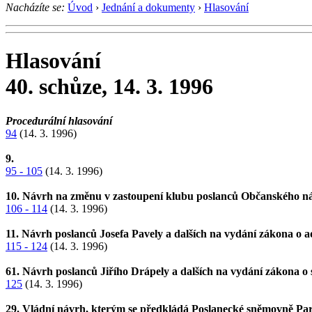
Nacházíte se:
Úvod
›
Jednání a dokumenty
›
Hlasování
Hlasování
40. schůze, 14. 3. 1996
Procedurální hlasování
94
(14. 3. 1996)
9.
95 - 105
(14. 3. 1996)
10. Návrh na změnu v zastoupení klubu poslanců Občanského n
106 - 114
(14. 3. 1996)
11. Návrh poslanců Josefa Pavely a dalších na vydání zákona o 
115 - 124
(14. 3. 1996)
61. Návrh poslanců Jiřího Drápely a dalších na vydání zákona o
125
(14. 3. 1996)
29. Vládní návrh, kterým se předkládá Poslanecké sněmovně Parl