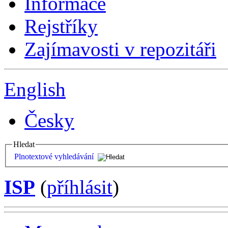
Informace
Rejstříky
Zajímavosti v repozitáři
English
Česky
Hledat
Plnotextové vyhledávání
ISP
(
příhlásit
)