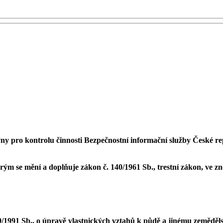
ny pro kontrolu činnosti Bezpečnostní informační služby České r
rým se mění a doplňuje zákon č. 140/1961 Sb., trestní zákon, ve z
9/1991 Sb., o úpravě vlastnických vztahů k půdě a jinému zemědě