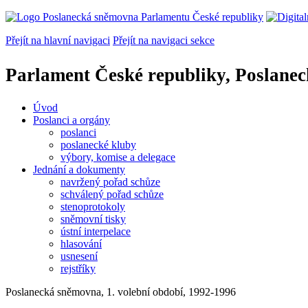
Přejít na hlavní navigaci
Přejít na navigaci sekce
Parlament České republiky, Poslane
Úvod
Poslanci a orgány
poslanci
poslanecké kluby
výbory, komise a delegace
Jednání a dokumenty
navržený pořad schůze
schválený pořad schůze
stenoprotokoly
sněmovní tisky
ústní interpelace
hlasování
usnesení
rejstříky
Poslanecká sněmovna, 1. volební období, 1992-1996