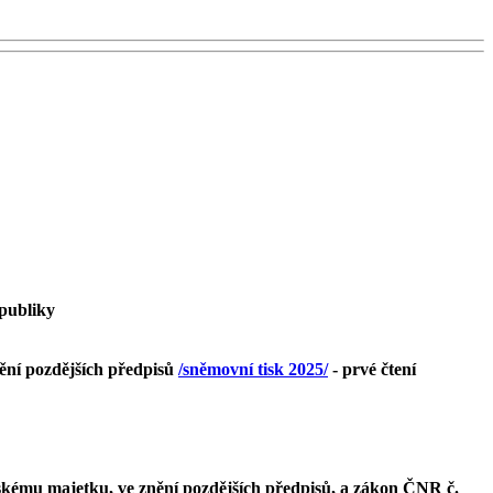
epubliky
nění pozdějších předpisů
/sněmovní tisk 2025/
- prvé čtení
lskému majetku, ve znění pozdějších předpisů, a zákon ČNR č.