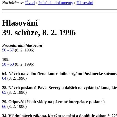
Nacházíte se:
Úvod
›
Jednání a dokumenty
›
Hlasování
Hlasování
39. schůze, 8. 2. 1996
Procedurální hlasování
56 - 57
(8. 2. 1996)
109.
58 - 63
(8. 2. 1996)
64. Návrh na volbu člena kontrolního orgánu Poslanecké sněmov
64
(8. 2. 1996)
28. Návrh poslanců Pavla Severy a dalších na vydání zákona, kte
65
(8. 2. 1996)
29. Odpovědi členů vlády na písemné interpelace poslanců
66
(8. 2. 1996)
34. Vládní návrh zákona, kterým se mění a doplňuje zákon č. 22