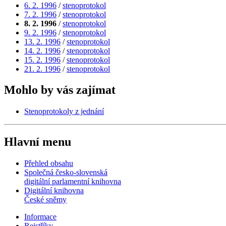
6. 2. 1996
/
stenoprotokol
7. 2. 1996
/
stenoprotokol
8. 2. 1996
/
stenoprotokol
9. 2. 1996
/
stenoprotokol
13. 2. 1996
/
stenoprotokol
14. 2. 1996
/
stenoprotokol
15. 2. 1996
/
stenoprotokol
21. 2. 1996
/
stenoprotokol
Mohlo by vás zajímat
Stenoprotokoly z jednání
Hlavní menu
Přehled obsahu
Společná česko-slovenská
digitální parlamentní knihovna
Digitální knihovna
České sněmy
Informace
Rejstříky