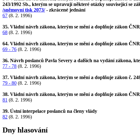
243/1992 Sb., kterým se upravují některé otázky související se 
/sněmovní tisk 2073/
- zkrácené jednání
67
(8. 2. 1996)
35. Vládní návrh zákona, kterým se mění a doplňuje zákon ČNR č.
68
(8. 2. 1996)
64. Vládní návrh zákona, kterým se mění a doplňuje zákon ČNR č.
69 - 76
(8. 2. 1996)
36. Návrh poslanců Pavla Severy a dalších na vydání zákona, kte
77 - 78
(8. 2. 1996)
37. Vládní návrh zákona, kterým se mění a doplňuje zákon č. 248/
79 - 80
(8. 2. 1996)
38. Vládní návrh zákona, kterým se mění a doplňuje zákon ČNR č
81
(8. 2. 1996)
39. Ústní interpelace poslanců na členy vlády
82
(8. 2. 1996)
Dny hlasování