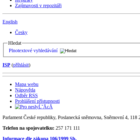
Zajímavosti v repozitáři
English
Česky
Hledat
Plnotextové vyhledávání
ISP
(
příhlásit
)
Mapa webu
Nápověda
Odběr RSS
Prohlášení přístupnosti
Parlament České republiky, Poslanecká sněmovna, Sněmovní 4, 118 2
Telefon na spojovatelku:
257 171 111
Informace dle zákona 106/1999 Sb.