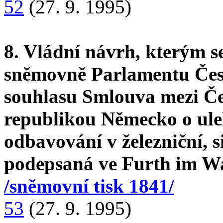
52
(27. 9. 1995)
8. Vládní návrh, kterým s
sněmovně Parlamentu Česk
souhlasu Smlouva mezi Č
republikou Německo o ule
odbavování v železniční, s
podepsaná ve Furth im Wa
/sněmovní tisk 1841/
53
(27. 9. 1995)