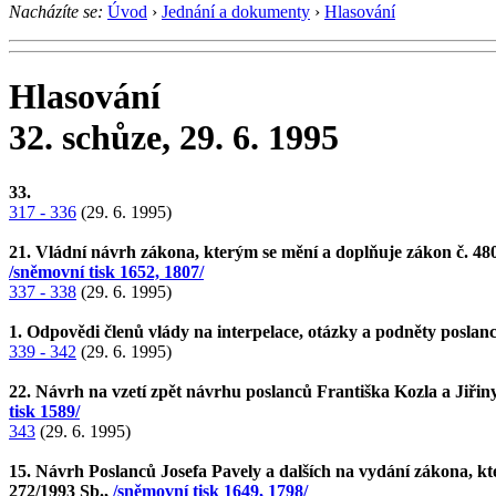
Nacházíte se:
Úvod
›
Jednání a dokumenty
›
Hlasování
Hlasování
32. schůze, 29. 6. 1995
33.
317 - 336
(29. 6. 1995)
21. Vládní návrh zákona, kterým se mění a doplňuje zákon č. 480
/sněmovní tisk 1652, 1807/
337 - 338
(29. 6. 1995)
1. Odpovědi členů vlády na interpelace, otázky a podněty posla
339 - 342
(29. 6. 1995)
22. Návrh na vzetí zpět návrhu poslanců Františka Kozla a Jiřin
tisk 1589/
343
(29. 6. 1995)
15. Návrh Poslanců Josefa Pavely a dalších na vydání zákona, kt
272/1993 Sb.,
/sněmovní tisk 1649, 1798/