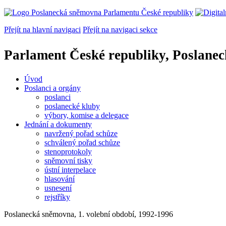
Přejít na hlavní navigaci
Přejít na navigaci sekce
Parlament České republiky, Poslane
Úvod
Poslanci a orgány
poslanci
poslanecké kluby
výbory, komise a delegace
Jednání a dokumenty
navržený pořad schůze
schválený pořad schůze
stenoprotokoly
sněmovní tisky
ústní interpelace
hlasování
usnesení
rejstříky
Poslanecká sněmovna, 1. volební období, 1992-1996