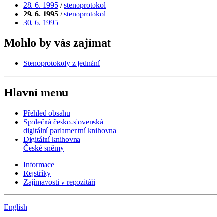
28. 6. 1995
/
stenoprotokol
29. 6. 1995
/
stenoprotokol
30. 6. 1995
Mohlo by vás zajímat
Stenoprotokoly z jednání
Hlavní menu
Přehled obsahu
Společná česko-slovenská
digitální parlamentní knihovna
Digitální knihovna
České sněmy
Informace
Rejstříky
Zajímavosti v repozitáři
English