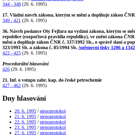
344 - 348
(29. 6. 1995)
17. Vládní návrh zákona, kterým se mění a doplňuje zákon ČNR č.
349 - 421
(29. 6. 1995)
36. Návrh poslance Oty Fejfara na vydání zákona, kterým se měn
republice (rozpočtová pravidla republiky), ve znění zákona ČNR
mění a doplňuje zákon ČNR č. 337/1992 Sb., o správě daní a popl
323/1993 Sb. a zákona č. 85/1994 Sb.
/sněmovní tisky 1206 a 1342
422 - 425
(29. 6. 1995)
Procedurální hlasování
426
(29. 6. 1995)
21. Inf. o vstupu zahr. kap. do české petrochemie
427 - 462
(29. 6. 1995)
Dny hlasování
20. 6. 1995
/
stenoprotokol
21. 6. 1995
/
stenoprotokol
22. 6. 1995
/
stenoprotokol
23. 6. 1995
/
stenoprotokol
27. 6. 1995
/
stenoprotokol