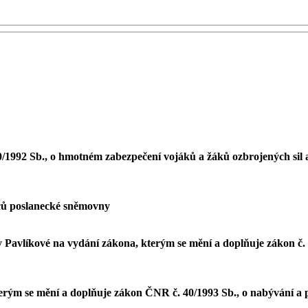
/1992 Sb., o hmotném zabezpečení vojáků a žáků ozbrojených sil a 
nců poslanecké sněmovny
y Pavlíkové na vydání zákona, kterým se mění a doplňuje zákon č. 
erým se mění a doplňuje zákon ČNR č. 40/1993 Sb., o nabývání a p