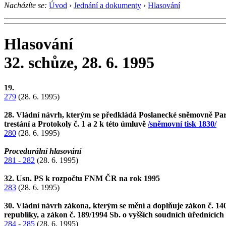
Nacházíte se:
Úvod
›
Jednání a dokumenty
›
Hlasování
Hlasování
32. schůze, 28. 6. 1995
19.
279
(28. 6. 1995)
28. Vládní návrh, kterým se předkládá Poslanecké sněmovně Par
trestání a Protokoly č. 1 a 2 k této úmluvě
/sněmovní tisk 1830/
280
(28. 6. 1995)
Procedurální hlasování
281 - 282
(28. 6. 1995)
32. Usn. PS k rozpočtu FNM ČR na rok 1995
283
(28. 6. 1995)
30. Vládní návrh zákona, kterým se mění a doplňuje zákon č. 140/1
republiky, a zákon č. 189/1994 Sb. o vyšších soudních úřednících
284 - 285
(28. 6. 1995)