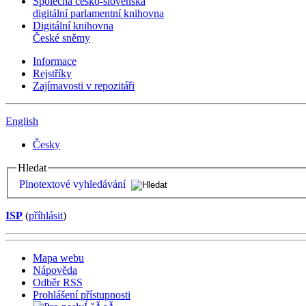
Společná česko-slovenská
digitální parlamentní knihovna
Digitální knihovna
České sněmy
Informace
Rejstříky
Zajímavosti v repozitáři
English
Česky
Hledat
Plnotextové vyhledávání
ISP
(
příhlásit
)
Mapa webu
Nápověda
Odběr RSS
Prohlášení přístupnosti