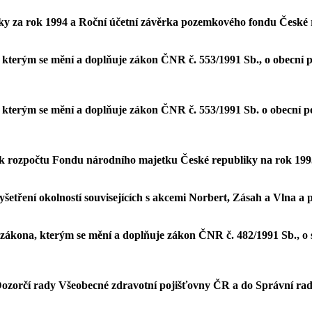
iky za rok 1994 a Roční účetní závěrka pozemkového fondu České 
terým se mění a doplňuje zákon ČNR č. 553/1991 Sb., o obecní poli
terým se mění a doplňuje zákon ČNR č. 553/1991 Sb. o obecní polic
 k rozpočtu Fondu národního majetku České republiky na rok 199
yšetření okolností souvisejících s akcemi Norbert, Zásah a Vlna 
ákona, kterým se mění a doplňuje zákon ČNR č. 482/1991 Sb., o so
Dozorčí rady Všeobecné zdravotní pojišťovny ČR a do Správní ra