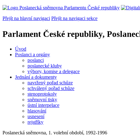
Přejít na hlavní navigaci
Přejít na navigaci sekce
Parlament České republiky, Poslane
Úvod
Poslanci a orgány
poslanci
poslanecké kluby
výbory, komise a delegace
Jednání a dokumenty
navržený pořad schůze
schválený pořad schůze
stenoprotokoly
sněmovní tisky
ústní interpelace
hlasování
usnesení
rejstříky
Poslanecká sněmovna, 1. volební období, 1992-1996