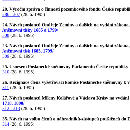
20. Výroční zpráva o činnosti pozemkového fondu České republ
286 - 307
(28. 6. 1995)
24. Návrh poslanců Ondřeje Zeminy a dalších na vydání zákona, k
/sněmovní tisky 1685 a 1799/
308
(28. 6. 1995)
23. Návrh poslanců Ondřeje Zeminy a dalších na vydání zákona, k
/sněmovní tisk 1685, 1799/
309
(28. 6. 1995)
25. Usnesení Poslanecké sněmovny Parlamentu České republiky
310
(28. 6. 1995)
26. Rezignace člena vyšetřovací komise Poslanecké sněmovny k v
311
(28. 6. 1995)
27. Návrh poslanců Mileny Kolářové a Václava Krásy na vydání z
1718, 1800/
312 - 313
(28. 6. 1995)
35. Návrh na volbu členů a náhradníků-zástupců pojištěnců do 
314
(28. 6. 1995)