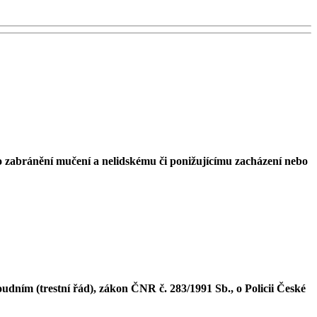
 zabránění mučení a nelidskému či ponižujícímu zacházení nebo
oudním (trestní řád), zákon ČNR č. 283/1991 Sb., o Policii České