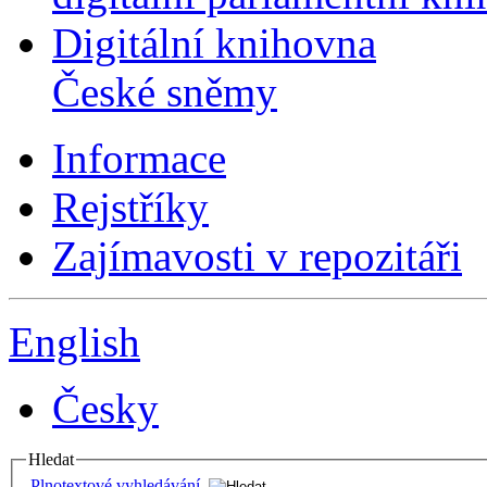
Digitální knihovna
České sněmy
Informace
Rejstříky
Zajímavosti v repozitáři
English
Česky
Hledat
Plnotextové vyhledávání