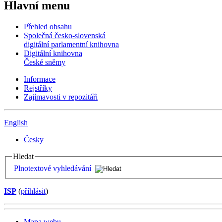
Hlavní menu
Přehled obsahu
Společná česko-slovenská
digitální parlamentní knihovna
Digitální knihovna
České sněmy
Informace
Rejstříky
Zajímavosti v repozitáři
English
Česky
Hledat
Plnotextové vyhledávání
ISP
(
příhlásit
)
Mapa webu