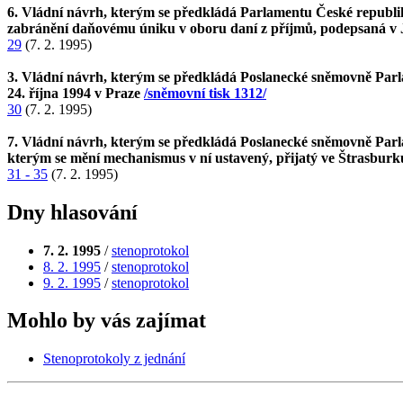
6. Vládní návrh, kterým se předkládá Parlamentu České republi
zabránění daňovému úniku v oboru daní z příjmů, podepsaná v J
29
(7. 2. 1995)
3. Vládní návrh, kterým se předkládá Poslanecké sněmovně Pa
24. října 1994 v Praze
/sněmovní tisk 1312/
30
(7. 2. 1995)
7. Vládní návrh, kterým se předkládá Poslanecké sněmovně Parl
kterým se mění mechanismus v ní ustavený, přijatý ve Štrasburk
31 - 35
(7. 2. 1995)
Dny hlasování
7. 2. 1995
/
stenoprotokol
8. 2. 1995
/
stenoprotokol
9. 2. 1995
/
stenoprotokol
Mohlo by vás zajímat
Stenoprotokoly z jednání