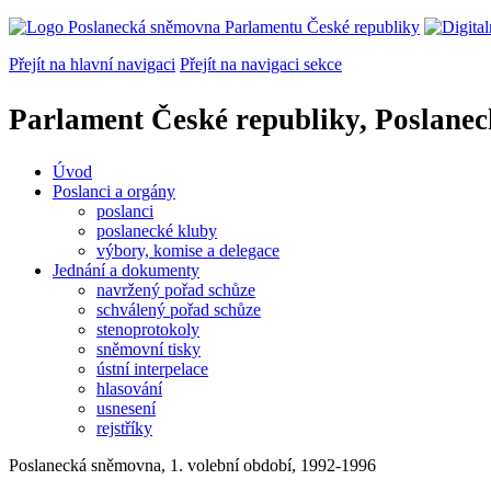
Přejít na hlavní navigaci
Přejít na navigaci sekce
Parlament České republiky, Poslane
Úvod
Poslanci a orgány
poslanci
poslanecké kluby
výbory, komise a delegace
Jednání a dokumenty
navržený pořad schůze
schválený pořad schůze
stenoprotokoly
sněmovní tisky
ústní interpelace
hlasování
usnesení
rejstříky
Poslanecká sněmovna, 1. volební období, 1992-1996