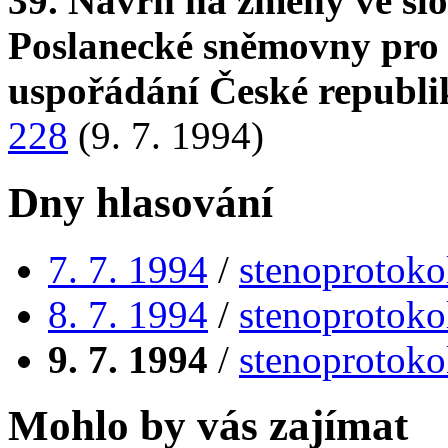
39. Návrh na změny ve sl
Poslanecké sněmovny pro
uspořádání České republi
228
(9. 7. 1994)
Dny hlasování
7. 7. 1994
/
stenoprotoko
8. 7. 1994
/
stenoprotoko
9. 7. 1994
/
stenoprotoko
Mohlo by vás zajímat