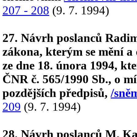
207 - 208
(9. 7. 1994)
27. Návrh poslanců Radim
zákona, kterým se mění a 
ze dne 18. února 1994, kt
ČNR č. 565/1990 Sb., o mís
pozdějších předpisů,
/sněm
209
(9. 7. 1994)
28. Návrh poslanců M. Ka