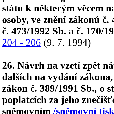
státu k některým věcem na
osoby, ve znění zákonů č. 
č. 473/1992 Sb. a č. 170/1
204 - 206
(9. 7. 1994)
26. Návrh na vzetí zpět 
dalších na vydání zákona,
zákon č. 389/1991 Sb., o s
poplatcích za jeho znečiš
sněmovním
/sněmovní tisk