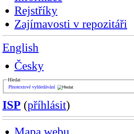
Rejstříky
Zajímavosti v repozitáři
English
Česky
Hledat
Plnotextové vyhledávání
ISP
(
příhlásit
)
Mapa webu