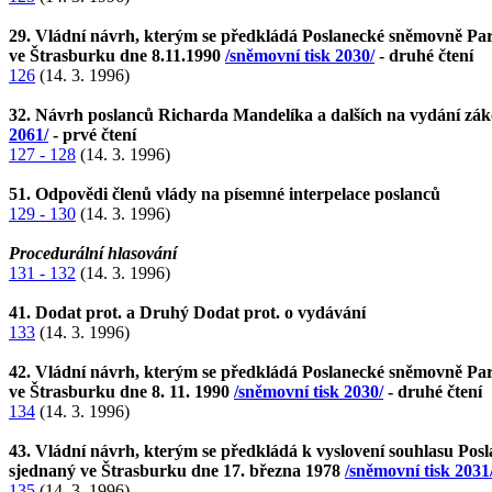
29. Vládní návrh, kterým se předkládá Poslanecké sněmovně Parl
ve Štrasburku dne 8.11.1990
/sněmovní tisk 2030/
- druhé čtení
126
(14. 3. 1996)
32. Návrh poslanců Richarda Mandelíka a dalších na vydání záko
2061/
- prvé čtení
127 - 128
(14. 3. 1996)
51. Odpovědi členů vlády na písemné interpelace poslanců
129 - 130
(14. 3. 1996)
Procedurální hlasování
131 - 132
(14. 3. 1996)
41. Dodat prot. a Druhý Dodat prot. o vydávání
133
(14. 3. 1996)
42. Vládní návrh, kterým se předkládá Poslanecké sněmovně Parl
ve Štrasburku dne 8. 11. 1990
/sněmovní tisk 2030/
- druhé čtení
134
(14. 3. 1996)
43. Vládní návrh, kterým se předkládá k vyslovení souhlasu Po
sjednaný ve Štrasburku dne 17. března 1978
/sněmovní tisk 2031
135
(14. 3. 1996)