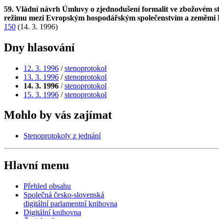
59. Vládní návrh Úmluvy o zjednodušení formalit ve zbožovém
režimu mezi Evropským hospodářským společenstvím a zeměmi 
150
(14. 3. 1996)
Dny hlasování
12. 3. 1996
/
stenoprotokol
13. 3. 1996
/
stenoprotokol
14. 3. 1996
/
stenoprotokol
15. 3. 1996
/
stenoprotokol
Mohlo by vás zajímat
Stenoprotokoly z jednání
Hlavní menu
Přehled obsahu
Společná česko-slovenská
digitální parlamentní knihovna
Digitální knihovna