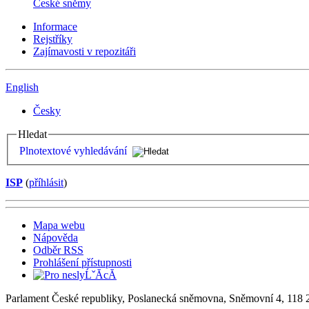
České sněmy
Informace
Rejstříky
Zajímavosti v repozitáři
English
Česky
Hledat
Plnotextové vyhledávání
ISP
(
příhlásit
)
Mapa webu
Nápověda
Odběr RSS
Prohlášení přístupnosti
Parlament České republiky, Poslanecká sněmovna, Sněmovní 4, 118 2