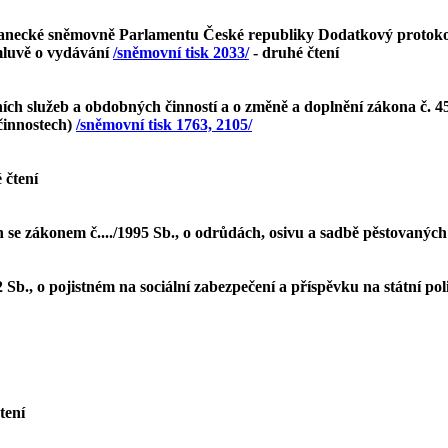
slanecké sněmovně Parlamentu České republiky Dodatkový protoko
mluvě o vydávání
/sněmovní tisk 2033/
- druhé čtení
h služeb a obdobných činností a o změně a doplnění zákona č. 45
činnostech)
/sněmovní tisk 1763, 2105/
 čtení
 se zákonem č..../1995 Sb., o odrůdách, osivu a sadbě pěstovaných
b., o pojistném na sociální zabezpečení a příspěvku na státní pol
čtení