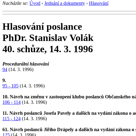
Nacházíte se:
Úvod
›
Jednání a dokumenty
›
Hlasování
Hlasování poslance
PhDr. Stanislav Volák
40. schůze, 14. 3. 1996
Procedurální hlasování
94
(14. 3. 1996)
9.
95 - 105
(14. 3. 1996)
10. Návrh na změnu v zastoupení klubu poslanců Občanského n
106 - 114
(14. 3. 1996)
11. Návrh poslanců Josefa Pavely a dalších na vydání zákona o 
115 - 124
(14. 3. 1996)
61. Návrh poslanců Jiřího Drápely a dalších na vydání zákona o
125
(14. 3. 1996)