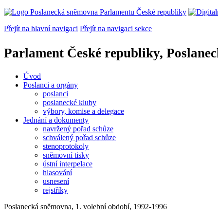
Přejít na hlavní navigaci
Přejít na navigaci sekce
Parlament České republiky, Poslane
Úvod
Poslanci a orgány
poslanci
poslanecké kluby
výbory, komise a delegace
Jednání a dokumenty
navržený pořad schůze
schválený pořad schůze
stenoprotokoly
sněmovní tisky
ústní interpelace
hlasování
usnesení
rejstříky
Poslanecká sněmovna, 1. volební období, 1992-1996