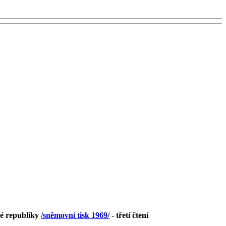
ké republiky
/sněmovní tisk 1969/
- třetí čtení