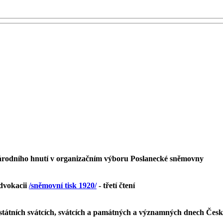
árodního hnutí v organizačním výboru Poslanecké sněmovny
advokacii
/sněmovní tisk 1920/
- třetí čtení
 státních svátcích, svátcích a památných a významných dnech Čes