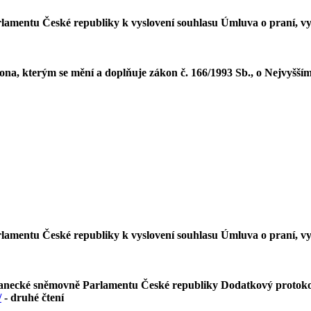
amentu České republiky k vyslovení souhlasu Úmluva o praní, vyh
na, kterým se mění a doplňuje zákon č. 166/1993 Sb., o Nejvyšší
amentu České republiky k vyslovení souhlasu Úmluva o praní, vyh
slanecké sněmovně Parlamentu České republiky Dodatkový protoko
/
- druhé čtení