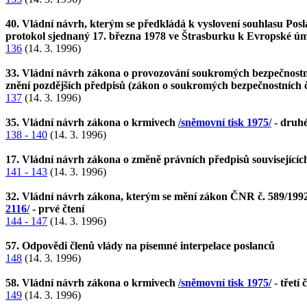
40. Vládní návrh, kterým se předkládá k vyslovení souhlasu Po
protokol sjednaný 17. března 1978 ve Štrasburku k Evropské ú
136
(14. 3. 1996)
33. Vládní návrh zákona o provozování soukromých bezpečnostníc
znění pozdějších předpisů (zákon o soukromých bezpečnostních 
137
(14. 3. 1996)
35. Vládní návrh zákona o krmivech
/sněmovní tisk 1975/
- druhé
138 - 140
(14. 3. 1996)
17. Vládní návrh zákona o změně právních předpisů souvisejících
141 - 143
(14. 3. 1996)
32. Vládní návrh zákona, kterým se mění zákon ČNR č. 589/1992 S
2116/
- prvé čtení
144 - 147
(14. 3. 1996)
57. Odpovědi členů vlády na písemné interpelace poslanců
148
(14. 3. 1996)
58. Vládní návrh zákona o krmivech
/sněmovní tisk 1975/
- třetí 
149
(14. 3. 1996)