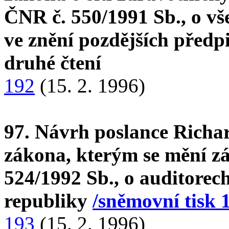
ČNR č. 550/1991 Sb., o vš
ve znění pozdějších předp
druhé čtení
192
(15. 2. 1996)
97. Návrh poslance Richa
zákona, kterým se mění z
524/1992 Sb., o auditore
republiky
/sněmovní tisk 
193
(15. 2. 1996)