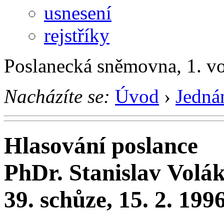
usnesení
rejstříky
Poslanecká sněmovna, 1. v
Nacházíte se:
Úvod
›
Jedná
Hlasování poslance
PhDr. Stanislav Volá
39. schůze, 15. 2. 199