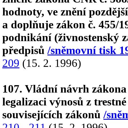
hodnoty, ve znění pozdějš
a doplňuje zákon č. 455/1
podnikání (živnostenský z
předpisů
/sněmovní tisk 1
209
(15. 2. 1996)
107. Vládní návrh zákona 
legalizaci výnosů z trestn
souvisejících zákonů
/sněm
210 - 211
(15. 2. 1996)