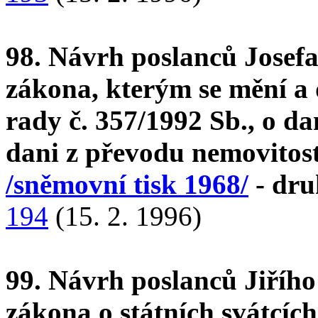
98. Návrh poslanců Josefa
zákona, kterým se mění a
rady č. 357/1992 Sb., o da
dani z převodu nemovitost
/sněmovní tisk 1968/
- dru
194
(15. 2. 1996)
99. Návrh poslanců Jiřího
zákona o státních svátcíc