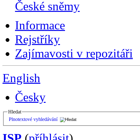
České sněmy
Informace
Rejstříky
Zajímavosti v repozitáři
English
Česky
Hledat
Plnotextové vyhledávání
ISP
(
příhlásit
)