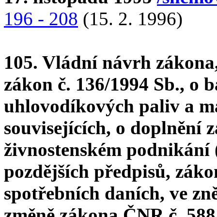
196 - 208
(15. 2. 1996)
105. Vládní návrh zákona
zákon č. 136/1994 Sb., o 
uhlovodíkových paliv a ma
souvisejících, o doplnění 
živnostenském podnikání (
pozdějších předpisů, záko
spotřebních daních, ve zně
změně zákona ČNR č. 588/