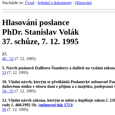
Nacházíte se:
Úvod
›
Jednání a dokumenty
›
Hlasování
Hlasování poslance
PhDr. Stanislav Volák
37. schůze, 7. 12. 1995
17.
40 - 52
(7. 12. 1995)
5. Návrh poslanců Dalibora Štambery a dalších na vydání zákona,
53
(7. 12. 1995)
10. Vládní návrh, kterým se předkládá Poslanecké sněmovně Par
daňovému úniku v oboru daní z příjmu a z majetku, podepsaná v
54 - 55
(7. 12. 1995)
12. Vládní návrh zákona, kterým se mění a doplňuje zákon č. 23
rady č. 466/1992 Sb.
/sněmovní tisk 1713/
56
(7. 12. 1995)