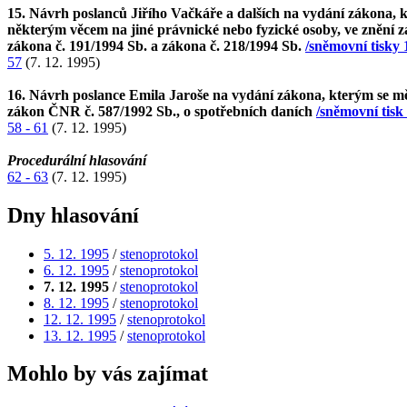
15. Návrh poslanců Jiřího Vačkáře a dalších na vydání zákona, k
některým věcem na jiné právnické nebo fyzické osoby, ve znění z
zákona č. 191/1994 Sb. a zákona č. 218/1994 Sb.
/sněmovní tisky 
57
(7. 12. 1995)
16. Návrh poslance Emila Jaroše na vydání zákona, kterým se mě
zákon ČNR č. 587/1992 Sb., o spotřebních daních
/sněmovní tisk
58 - 61
(7. 12. 1995)
Procedurální hlasování
62 - 63
(7. 12. 1995)
Dny hlasování
5. 12. 1995
/
stenoprotokol
6. 12. 1995
/
stenoprotokol
7. 12. 1995
/
stenoprotokol
8. 12. 1995
/
stenoprotokol
12. 12. 1995
/
stenoprotokol
13. 12. 1995
/
stenoprotokol
Mohlo by vás zajímat