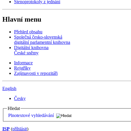
Stenoprotokoly z jednání
Hlavní menu
Přehled obsahu
Společná česko-slovenská
digitální parlamentní knihovna
Digitální knihovna
České sněmy
Informace
Rejstříky
Zajímavosti v repozitáři
English
Česky
Hledat
Plnotextové vyhledávání
ISP
(
příhlásit
)