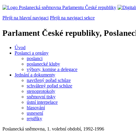
Přejít na hlavní navigaci
Přejít na navigaci sekce
Parlament České republiky, Poslane
Úvod
Poslanci a orgány
poslanci
poslanecké kluby
výbory, komise a delegace
Jednání a dokumenty
navržený pořad schůze
schválený pořad schůze
stenoprotokoly
sněmovní tisky
ústní interpelace
hlasování
usnesení
rejstříky
Poslanecká sněmovna, 1. volební období, 1992-1996