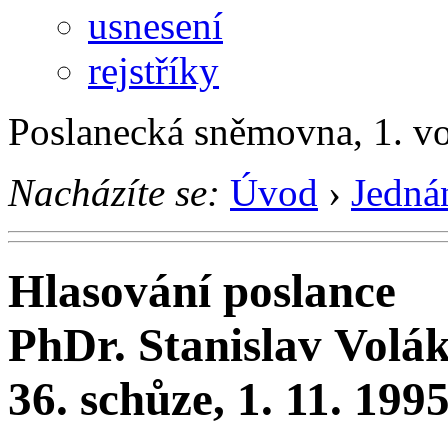
usnesení
rejstříky
Poslanecká sněmovna, 1. v
Nacházíte se:
Úvod
›
Jedná
Hlasování poslance
PhDr. Stanislav Volá
36. schůze, 1. 11. 199