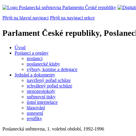
Přejít na hlavní navigaci
Přejít na navigaci sekce
Parlament České republiky, Poslane
Úvod
Poslanci a orgány
poslanci
poslanecké kluby
výbory, komise a delegace
Jednání a dokumenty
navržený pořad schůze
schválený pořad schůze
stenoprotokoly
sněmovní tisky
ústní interpelace
hlasování
usnesení
rejstříky
Poslanecká sněmovna, 1. volební období, 1992-1996