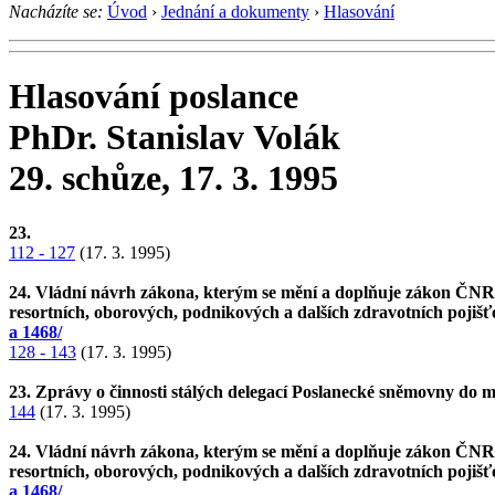
Nacházíte se:
Úvod
›
Jednání a dokumenty
›
Hlasování
Hlasování poslance
PhDr. Stanislav Volák
29. schůze, 17. 3. 1995
23.
112 - 127
(17. 3. 1995)
24. Vládní návrh zákona, kterým se mění a doplňuje zákon ČNR č
resortních, oborových, podnikových a dalších zdravotních pojišťo
a 1468/
128 - 143
(17. 3. 1995)
23. Zprávy o činnosti stálých delegací Poslanecké sněmovny do 
144
(17. 3. 1995)
24. Vládní návrh zákona, kterým se mění a doplňuje zákon ČNR č
resortních, oborových, podnikových a dalších zdravotních pojišťo
a 1468/