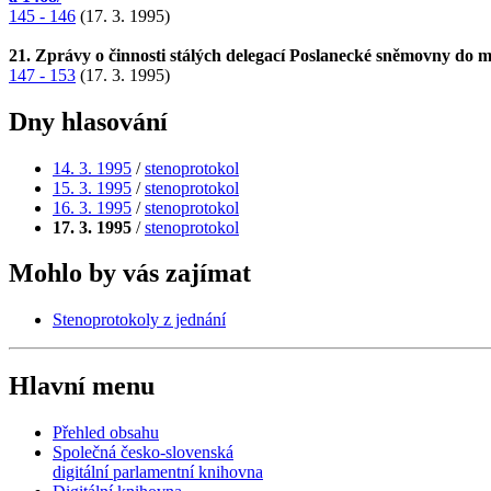
145 - 146
(17. 3. 1995)
21. Zprávy o činnosti stálých delegací Poslanecké sněmovny do 
147 - 153
(17. 3. 1995)
Dny hlasování
14. 3. 1995
/
stenoprotokol
15. 3. 1995
/
stenoprotokol
16. 3. 1995
/
stenoprotokol
17. 3. 1995
/
stenoprotokol
Mohlo by vás zajímat
Stenoprotokoly z jednání
Hlavní menu
Přehled obsahu
Společná česko-slovenská
digitální parlamentní knihovna