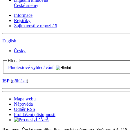
Digitální knihovna
České sněmy
Informace
Rejstříky
Zajímavosti v repozitáři
English
Česky
Hledat
Plnotextové vyhledávání
ISP
(
příhlásit
)
Mapa webu
Nápověda
Odběr RSS
Prohlášení přístupnosti
Parlament České republiky, Poslanecká sněmovna, Sněmovní 4, 118 2