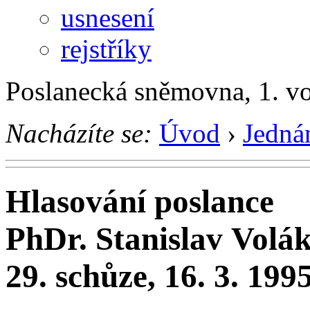
usnesení
rejstříky
Poslanecká sněmovna, 1. v
Nacházíte se:
Úvod
›
Jedná
Hlasování poslance
PhDr. Stanislav Volá
29. schůze, 16. 3. 199