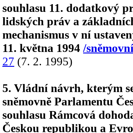
souhlasu 11. dodatkový p
lidských práv a základníc
mechanismus v ní ustavený
11. května 1994
/sněmovní
27
(7. 2. 1995)
5. Vládní návrh, kterým s
sněmovně Parlamentu Česk
souhlasu Rámcová dohoda 
Českou republikou a Evro