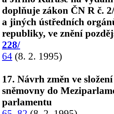
doplňuje zákon ČN R č. 2/1
a jiných ústředních orgán
republiky, ve znění pozdě
228/
64
(8. 2. 1995)
17. Návrh změn ve složení
sněmovny do Meziparlame
parlamentu
65
,
82
(8. 2. 1995)