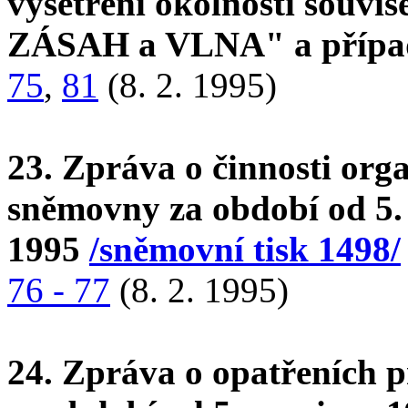
vyšetření okolností souv
ZÁSAH a VLNA" a přípa
75
,
81
(8. 2. 1995)
23. Zpráva o činnosti org
sněmovny za období od 5. 
1995
/sněmovní tisk 1498/
76 - 77
(8. 2. 1995)
24. Zpráva o opatřeních 