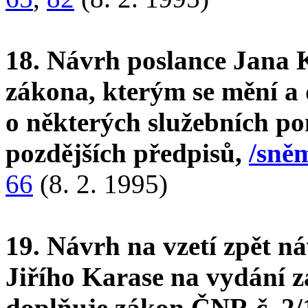
18. Návrh poslance Jana 
zákona, kterým se mění a 
o některých služebních po
pozdějších předpisů,
/sněm
66
(8. 2. 1995)
19. Návrh na vzetí zpět n
Jiřího Karase na vydání z
doplňuje zákon ČNR č. 2/1