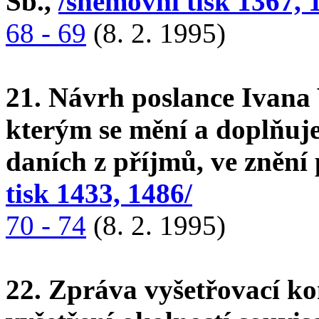
Sb.,
/sněmovní tisk 1367, 
68 - 69
(8. 2. 1995)
21. Návrh poslance Ivana
kterým se mění a doplňuj
daních z příjmů, ve znění
tisk 1433, 1486/
70 - 74
(8. 2. 1995)
22. Zpráva vyšetřovací k