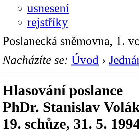
usnesení
rejstříky
Poslanecká sněmovna, 1. v
Nacházíte se:
Úvod
›
Jedná
Hlasování poslance
PhDr. Stanislav Volá
19. schůze, 31. 5. 199