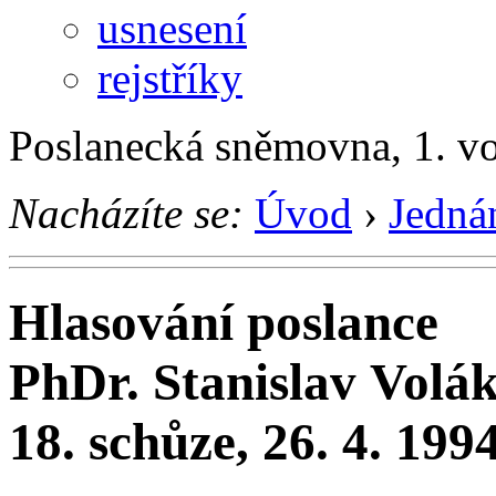
usnesení
rejstříky
Poslanecká sněmovna, 1. v
Nacházíte se:
Úvod
›
Jedná
Hlasování poslance
PhDr. Stanislav Volá
18. schůze, 26. 4. 199