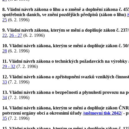
8. Vládní návrh zákona o lihu a o změně a doplnění zákona č. 45
spotřebních daních, ve znění pozdějších předpisů (zákon o lihu)
/
25
(6. 2. 1996)
9. Vládní návrh zákona, kterým se mění a doplňuje zákon č. 237
22
,
26 - 27
(6. 2. 1996)
10. Vládní návrh zákona, kterým se mění a doplňuje zákon č. 50
28
(6. 2. 1996)
11. Vládní návrh zákona o technických požadavcích na výrobky
29 - 32
(7. 2. 1996)
12. Vládní návrh zákona o zpřístupnění svazků vzniklých činnost
33
(7. 2. 1996)
13. Vládní návrh zákona o bezpečnosti a plynulosti provozu n
34
(7. 2. 1996)
14. Vládní návrh zákona, kterým se mění a doplňuje zákon ČNR č.
potvrzení orgány obcí a okresními úřady
/sněmovní tisk 2042/
- p
35
(7. 2. 1996)
15. Vládní návrh zákona, kterým se mění a doplňuje zákon č. 123