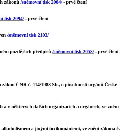
ých zákonů
/sněmovní tisk 2084/
- prvé čtení
í tisk 2094/
- prvé čtení
oven
/sněmovní tisk 2103/
znění pozdějších předpisů
/sněmovní tisk 2058/
- prvé čtení
, a zákon ČNR č. 114/1988 Sb., o působnosti orgánů České
 a v některých dalších organizacích a orgánech, ve znění
 alkoholismem a jinými toxikomániemi, ve znění zákona č.