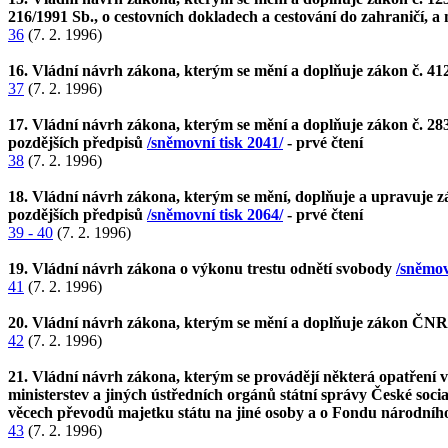
216/1991 Sb., o cestovních dokladech a cestování do zahraničí, a 
36
(7. 2. 1996)
16. Vládní návrh zákona, kterým se mění a doplňuje zákon č. 41
37
(7. 2. 1996)
17. Vládní návrh zákona, kterým se mění a doplňuje zákon č. 283/
pozdějších předpisů
/sněmovní tisk 2041/
- prvé čtení
38
(7. 2. 1996)
18. Vládní návrh zákona, kterým se mění, doplňuje a upravuje zá
pozdějších předpisů
/sněmovní tisk 2064/
- prvé čtení
39 - 40
(7. 2. 1996)
19. Vládní návrh zákona o výkonu trestu odnětí svobody
/sněmov
41
(7. 2. 1996)
20. Vládní návrh zákona, kterým se mění a doplňuje zákon ČNR č
42
(7. 2. 1996)
21. Vládní návrh zákona, kterým se provádějí některá opatření v
ministerstev a jiných ústředních orgánů státní správy České soci
věcech převodů majetku státu na jiné osoby a o Fondu národníh
43
(7. 2. 1996)