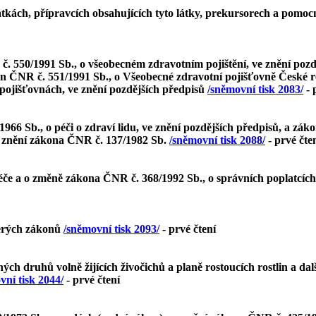
tkách, přípravcích obsahujících tyto látky, prekursorech a pomo
. 550/1991 Sb., o všeobecném zdravotním pojištění, ve znění pozd
kon ČNR č. 551/1991 Sb., o Všeobecné zdravotní pojišťovně České 
 pojišťovnách, ve znění pozdějších předpisů
/sněmovní tisk 2083/
- 
1966 Sb., o péči o zdraví lidu, ve znění pozdějších předpisů, a z
e znění zákona ČNR č. 137/1982 Sb.
/sněmovní tisk 2088/
- prvé čte
če a o změně zákona ČNR č. 368/1992 Sb., o správních poplatcích
terých zákonů
/sněmovní tisk 2093/
- prvé čtení
 druhů volně žijících živočichů a planě rostoucích rostlin a dal
vní tisk 2044/
- prvé čtení