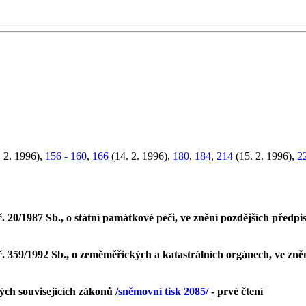
 2. 1996),
156 - 160
,
166
(14. 2. 1996),
180
,
184
,
214
(15. 2. 1996),
2
 20/1987 Sb., o státní památkové péči, ve znění pozdějších předp
 359/1992 Sb., o zeměměřických a katastrálních orgánech, ve zně
rých souvisejících zákonů
/sněmovní tisk 2085/
- prvé čtení