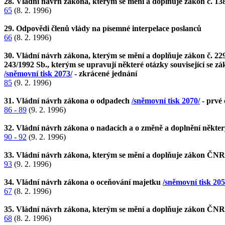
28. Vládní návrh zákona, kterým se mění a doplňuje zákon č. 13
65
(8. 2. 1996)
29. Odpovědi členů vlády na písemné interpelace poslanců
66
(8. 2. 1996)
30. Vládní návrh zákona, kterým se mění a doplňuje zákon č. 22
243/1992 Sb., kterým se upravují některé otázky související se 
/sněmovní tisk 2073/
- zkrácené jednání
85
(9. 2. 1996)
31. Vládní návrh zákona o odpadech
/sněmovní tisk 2070/
- prvé 
86 - 89
(9. 2. 1996)
32. Vládní návrh zákona o nadacích a o změně a doplnění někter
90 - 92
(9. 2. 1996)
33. Vládní návrh zákona, kterým se mění a doplňuje zákon ČNR č
93
(9. 2. 1996)
34. Vládní návrh zákona o oceňování majetku
/sněmovní tisk 205
67
(8. 2. 1996)
35. Vládní návrh zákona, kterým se mění a doplňuje zákon ČNR č.
68
(8. 2. 1996)