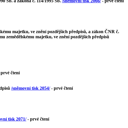
990 Sb. a zákona č. 114/1995 Sb.
/sněmovní tisk 2066/
- prvé čtení
lskému majetku, ve znění pozdějších předpisů, a zákon ČNR č.
inému zemědělskému majetku, ve znění pozdějších předpisů
 prvé čtení
edpisů
/sněmovní tisk 2054/
- prvé čtení
vní tisk 2071/
- prvé čtení