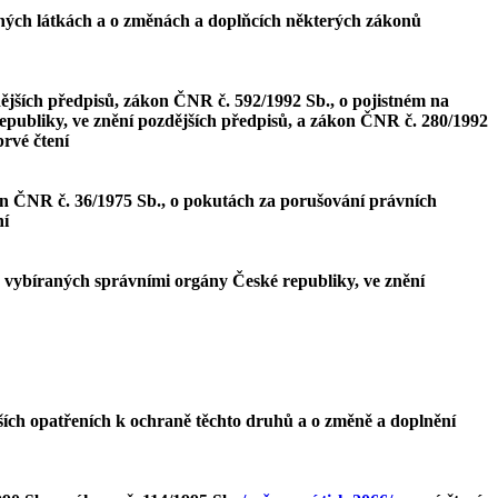
cných látkách a o změnách a doplňcích některých zákonů
ějších předpisů, zákon ČNR č. 592/1992 Sb., o pojistném na
republiky, ve znění pozdějších předpisů, a zákon ČNR č. 280/1992
prvé čtení
ákon ČNR č. 36/1975 Sb., o pokutách za porušování právních
ní
 vybíraných správními orgány České republiky, ve znění
ších opatřeních k ochraně těchto druhů a o změně a doplnění