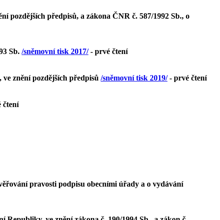
ění pozdějších předpisů, a zákona ČNR č. 587/1992 Sb., o
993 Sb.
/sněmovní tisk 2017/
- prvé čtení
, ve znění pozdějších předpisů
/sněmovní tisk 2019/
- prvé čtení
 čtení
ověřování pravosti podpisu obecními úřady a o vydávání
í Republiky, ve znění zákona č. 190/1994 Sb., a zákon č.