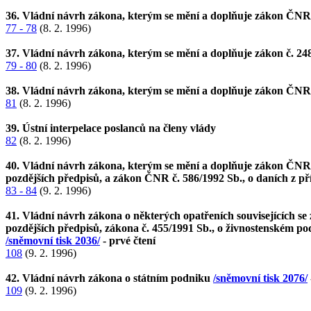
36. Vládní návrh zákona, kterým se mění a doplňuje zákon ČNR č.
77 - 78
(8. 2. 1996)
37. Vládní návrh zákona, kterým se mění a doplňuje zákon č. 248/
79 - 80
(8. 2. 1996)
38. Vládní návrh zákona, kterým se mění a doplňuje zákon ČNR č
81
(8. 2. 1996)
39. Ústní interpelace poslanců na členy vlády
82
(8. 2. 1996)
40. Vládní návrh zákona, kterým se mění a doplňuje zákon ČNR č.
pozdějších předpisů, a zákon ČNR č. 586/1992 Sb., o daních z př
83 - 84
(9. 2. 1996)
41. Vládní návrh zákona o některých opatřeních souvisejících se
pozdějších předpisů, zákona č. 455/1991 Sb., o živnostenském pod
/sněmovní tisk 2036/
- prvé čtení
108
(9. 2. 1996)
42. Vládní návrh zákona o státním podniku
/sněmovní tisk 2076/
109
(9. 2. 1996)