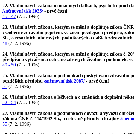
22. Vládní návrh zákona o omamných látkách, psychotropních lá
/sněmovní tisk 2035/
- prvé čtení
45 - 47
(7. 2. 1996)
23. Vládní návrh zákona, kterým se mění a doplňuje zákon ČNR č
všeobecné zdravotní pojištění, ve znění pozdějších předpisů, zá
Sb., o resortních, oborových, podnikových a dalších zdravotních
48
(7. 2. 1996)
24. Vládní návrh zákona, kterým se mění a doplňuje zákon č. 20/
předpisů o vytváření a ochraně zdravých životních podmínek, v
49 - 50
(7. 2. 1996)
25. Vládní návrh zákona o podmínkách poskytování zdravotní pé
pozdějších předpisů
/sněmovní tisk 2087/
- prvé čtení
51
(7. 2. 1996)
26. Vládní návrh zákona o léčivech a o změnách a doplnění něk
52 - 54
(7. 2. 1996)
27. Vládní návrh zákona o podmínkách dovozu a vývozu ohrožených
zákona ČNR č. 114/1992 Sb., o ochraně přírody a krajiny
/sněmo
55
(7. 2. 1996)