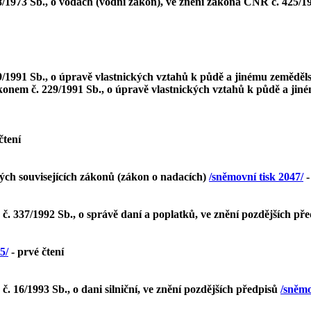
8/1973 Sb., o vodách (vodní zákon), ve znění zákona ČNR č. 425/1
9/1991 Sb., o úpravě vlastnických vztahů k půdě a jinému zemědě
zákonem č. 229/1991 Sb., o úpravě vlastnických vztahů k půdě a j
čtení
ých souvisejících zákonů (zákon o nadacích)
/sněmovní tisk 2047/
-
. 337/1992 Sb., o správě daní a poplatků, ve znění pozdějších př
5/
- prvé čtení
 16/1993 Sb., o dani silniční, ve znění pozdějších předpisů
/sněmo